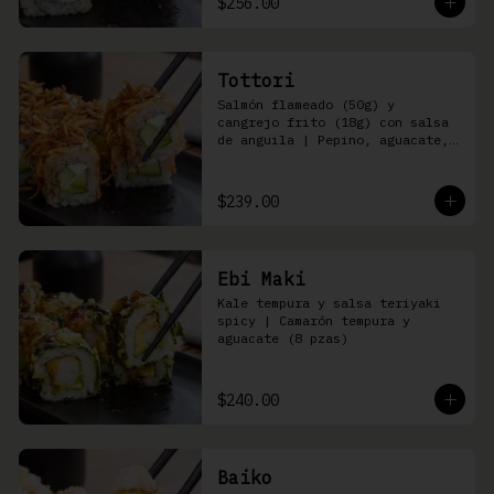
$256.00
Tottori
Salmón flameado (50g) y 
cangrejo frito (18g) con salsa 
de anguila | Pepino, aguacate, 
queso Philadelphia (8 pzas)
$239.00
Ebi Maki
Kale tempura y salsa teriyaki 
spicy | Camarón tempura y 
aguacate (8 pzas)
$240.00
Baiko