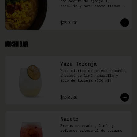
con aceite de ajonjolí, 
cebollín y nori sobre fideos 
Ramen en caldo base miso y 
condimento de salsa de chiles
$299.00
Moshi Bar
Yuzu Toronja
Yuzu cítrico de origen japonés, 
sherbet de limón amarillo y 
jugo de toronja (300 ml)
$123.00
Naruto
Fresas maceradas, limón y 
refresco artesanal de durazno