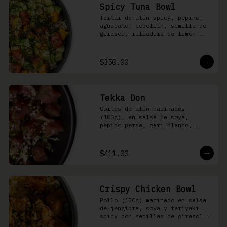
Spicy Tuna Bowl
Tartar de atún spicy, pepino, 
aguacate, cebollín, semilla de 
girasol, ralladura de limón 
amarillo, mango, kizami nori, 
salsa spicy y arroz shari
$350.00
Tekka Don
Cortes de atún marinados 
(100g), en salsa de soya, 
pepino persa, gari blanco, 
wasabi, cebollín y ajonjolí 
sobre arroz shari.
$411.00
Crispy Chicken Bowl
Pollo (150g) marinado en salsa 
de jengibre, soya y teriyaki 
spicy con semillas de girasol y 
ralladura de limón amarillo 