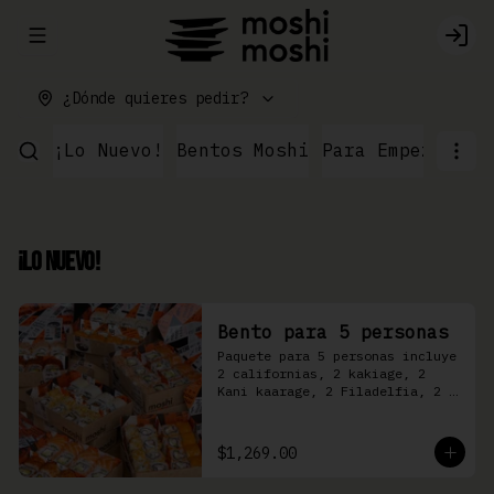
Abrir menu de navegación
Logi
¿Dónde quieres pedir?
¡Lo Nuevo!
Bentos Moshi
Para Empezar
Ku
¡Lo Nuevo!
Bento para 5 personas
Paquete para 5 personas incluye 
2 californias, 2 kakiage, 2 
Kani kaarage, 2 Filadelfia, 2 
Mazinger, 2 Kakashi
$1,269.00