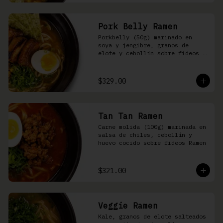
Pork Belly Ramen
Porkbelly (50g) marinado en 
soya y jengibre, granos de 
elote y cebollín sobre fideos 
Ramen en caldo base de cerdo y 
condimento de salsa de chiles
$329.00
Tan Tan Ramen
Carne molida (100g) marinada en 
salsa de chiles, cebollín y 
huevo cocido sobre fideos Ramen
$321.00
Veggie Ramen
Kale, granos de elote salteados 