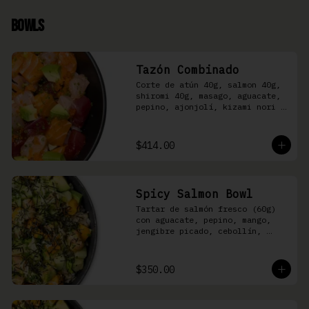
Bowls
Tazón Combinado
Corte de atún 40g, salmon 40g, 
shiromi 40g, masago, aguacate, 
pepino, ajonjolí, kizami nori y 
aderezo Moshi sobre arroz 
shari.
$414.00
Spicy Salmon Bowl
Tartar de salmón fresco (60g) 
con aguacate, pepino, mango, 
jengibre picado, cebollín, 
kizami nori y aderezo de 
aguachile Moshi sobre arroz 
shari
$350.00