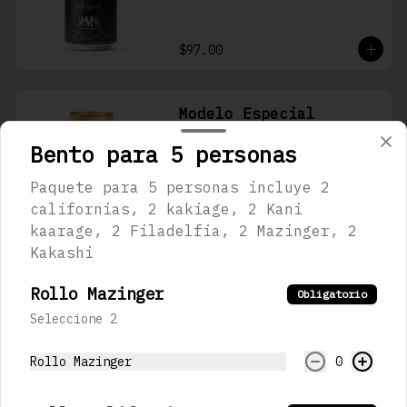
$97.00
Modelo Especial
355 mL
Bento para 5 personas
Paquete para 5 personas incluye 2
californias, 2 kakiage, 2 Kani
$97.00
kaarage, 2 Filadelfia, 2 Mazinger, 2
Kakashi
Michelob Ultra
Rollo Mazinger
Obligatorio
355 ml
Seleccione 2
Rollo Mazinger
0
$108.00