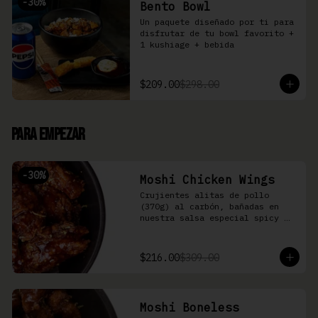
-
30
%
Bento Bowl
Un paquete diseñado por ti para 
disfrutar de tu bowl favorito + 
1 kushiage + bebida
$209.00
$298.00
Para Empezar
-
30
%
Moshi Chicken Wings
Crujientes alitas de pollo 
(370g) al carbón, bañadas en 
nuestra salsa especial spicy 
teriyaki
$216.00
$309.00
Moshi Boneless