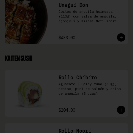
Unagui Don
Cortes de anguila horneada 
(110g) con salsa de anguila, 
ajonjolí y Kizami Nori sobre 
arroz gohan
$433.00
Kaiten Sushi
Rollo Chihiro
Aguacate | Spicy tuna (30g), 
pepino, piel de salmón y salsa 
de anguila (8 pzas)
$204.00
Rollo Moori