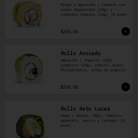
Mango y aguacate | Camarón con 
queso empanizado (24g) y 
cangrejo tempura (16g) (8 pzas)
$204.00
Rollo Avocado
Aguacate | Anguila (20g), 
cangrejo (34g), pepino, queso 
Philadelphia, salsa de anguila 
y ajonjolí negro (8 pzas)
$204.00
Rollo Keto Lucas
Alga | Salmón (40g), Tampico, 
aguacate, pepino y lechuga (12 
pzas)