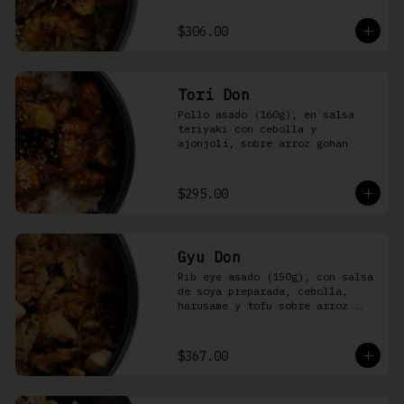
sobre arroz shari.
$306.00
Tori Don
Pollo asado (160g), en salsa 
teriyaki con cebolla y 
ajonjolí, sobre arroz gohan
$295.00
Gyu Don
Rib eye asado (150g), con salsa 
de soya preparada, cebolla, 
harusame y tofu sobre arroz 
gohan o yakimeshi
$367.00