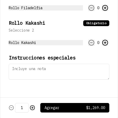
Rollo Filadelfia
0
$73.00
Rollo Kakashi
Obligatorio
Seleccione 2
Pepsi Regular
355 mL
Rollo Kakashi
0
Instrucciones especiales
$73.00
Pepsi Black
355 mL
Agregar
$1,269.00
$73.00