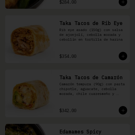
$284.00
Taka Tacos de Rib Eye
Rib eye asado (150g) con salsa 
de ajonjolí, cebolla morada y 
cebollín en tortilla de harina
$354.00
Taka Tacos de Camarón
Camarón tempura (90g) con pasta 
chipotle, aguacate, cebolla 
morada, chile cuaresmeño y 
masago en tortilla de harina
$342.00
Edamames Spicy