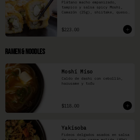
Plátano macho empanizado, 
tampico y salsa spicy Moshi,  
Camarón (25g), shiitake, queso 
Philadelphia, y pepino (8 pzas)
$223.00
Ramen & Noodles
Moshi Miso
Caldo de dashi con cebollín, 
harusame y tofu
$118.00
Yakisoba
Fideos delgados asados en salsa 
de soya con carne molida (40g), 