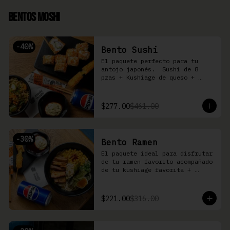
Bentos Moshi
-
40
%
Bento Sushi
El paquete perfecto para tu 
antojo japonés.  Sushi de 8 
pzas + Kushiage de queso + 
Yakimeshi a elegir + refresco
$277.00
$461.00
-
30
%
Bento Ramen
El paquete ideal para disfrutar 
de tu ramen favorito acompañado 
de tu kushiage favorita + 
bebida
$221.00
$316.00