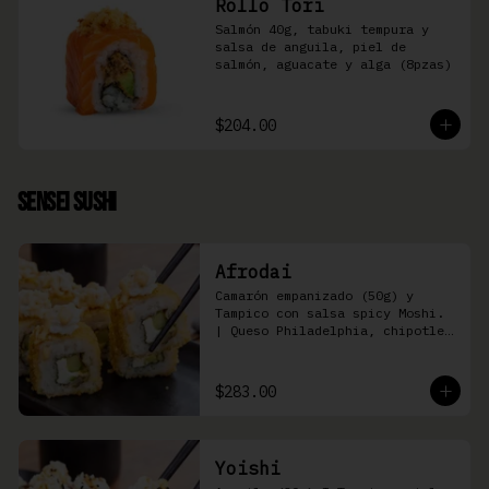
Rollo Tori
Salmón 40g, tabuki tempura y 
salsa de anguila, piel de 
salmón, aguacate y alga (8pzas)
$204.00
Sensei Sushi
Afrodai
Camarón empanizado (50g) y  
Tampico con salsa spicy Moshi. 
| Queso Philadelphia, chipotle, 
pepino, aguacate (8 pzas)
$283.00
Yoishi