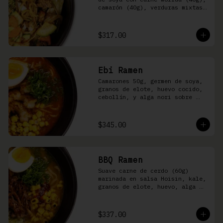
camarón (40g), verduras mixtas 
y aonori
$317.00
Ebi Ramen
Camarones 50g, germen de soya, 
granos de elote, huevo cocido, 
cebollín, y alga nori sobre 
fideos ramen en caldo picante 
de pescado
$345.00
BBQ Ramen
Suave carne de cerdo (60g) 
marinada en salsa Hoisin, kale, 
granos de elote, huevo, alga 
nori, aceite de ajonjolí y 
salsa spicy garlic en caldo de 
cerdo
$337.00