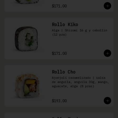
$171.00
Rollo Kiko
Alga | Shiromi 16 g y cebollin 
(12 pza)
$171.00
Rollo Cho
Ajonjolí caramelizado | salsa 
de anguila, anguila 30g, mango, 
aguacate, alga (8 pzas)
$193.00