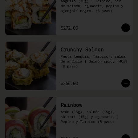
Anguila (30g) I Tampico, piel 
de salmón, aguacate, pepino y 
ajonjolí negro. (8 pzas)
$272.00
Crunchy Salmon
Pasta tempura, Tampico y salsa 
de anguila | Salmón spicy (40g) 
(8 pzas)
$266.00
Rainbow
Atún (15g), salmón (15g), 
shiromi (15g) y aguacate, | 
Pepino y Tampico (8 pzas)