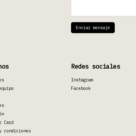
Enviar mensaje
nos
Redes sociales
os
Instagram
equipo
Facebook
es
ón
r Card
y condiciones