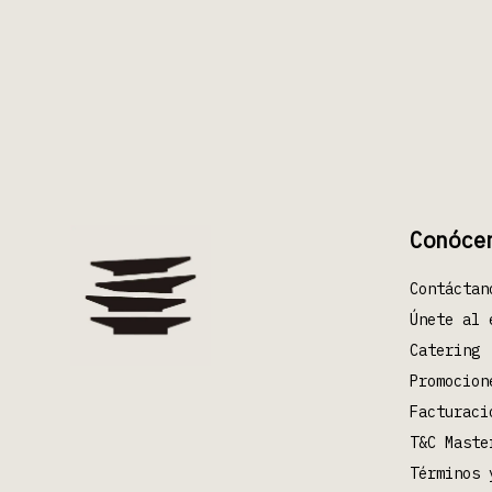
Conóce
Contáctan
Únete al 
Catering
Promocion
Facturaci
T&C Maste
Términos 