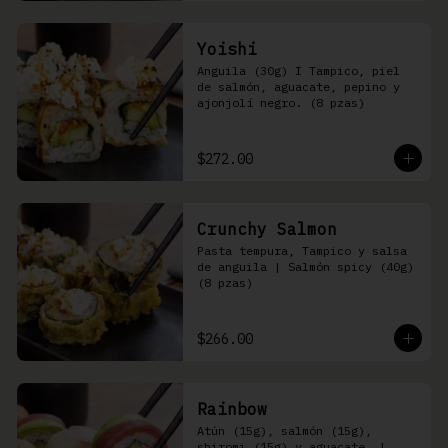
Yoishi
Anguila (30g) I Tampico, piel 
de salmón, aguacate, pepino y 
ajonjolí negro. (8 pzas)
$272.00
Crunchy Salmon
Pasta tempura, Tampico y salsa 
de anguila | Salmón spicy (40g) 
(8 pzas)
$266.00
Rainbow
Atún (15g), salmón (15g), 
shiromi (15g) y aguacate, | 