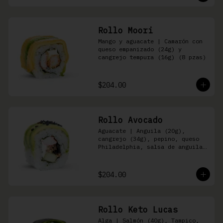
Rollo Moori
Mango y aguacate | Camarón con 
queso empanizado (24g) y 
cangrejo tempura (16g) (8 pzas)
$204.00
Rollo Avocado
Aguacate | Anguila (20g), 
cangrejo (34g), pepino, queso 
Philadelphia, salsa de anguila 
y ajonjolí negro (8 pzas)
$204.00
Rollo Keto Lucas
Alga | Salmón (40g), Tampico, 