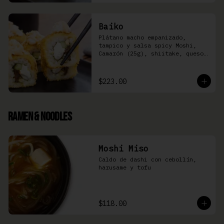
Baiko
Plátano macho empanizado, 
tampico y salsa spicy Moshi,  
Camarón (25g), shiitake, queso 
Philadelphia, y pepino (8 pzas)
$223.00
Ramen & Noodles
Moshi Miso
Caldo de dashi con cebollín, 
harusame y tofu
$118.00