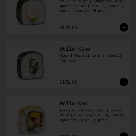
Rollo de alga | Cangrejo (16g), 
queso Philadelphia, aguacate y 
pasta chipotle (8 pzas)
$171.00
Rollo Kiko
Alga | Shiromi 16 g y cebollin 
(12 pza)
$171.00
Rollo Cho
Ajonjolí caramelizado | salsa 
de anguila, anguila 30g, mango, 
aguacate, alga (8 pzas)