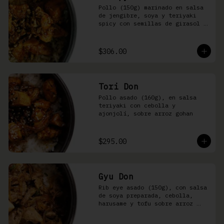
Pollo (150g) marinado en salsa 
de jengibre, soya y teriyaki 
spicy con semillas de girasol y 
ralladura de limón amarillo 
sobre arroz integral
$306.00
Tori Don
Pollo asado (160g), en salsa 
teriyaki con cebolla y 
ajonjolí, sobre arroz gohan
$295.00
Gyu Don
Rib eye asado (150g), con salsa 
de soya preparada, cebolla, 
harusame y tofu sobre arroz 
gohan o yakimeshi