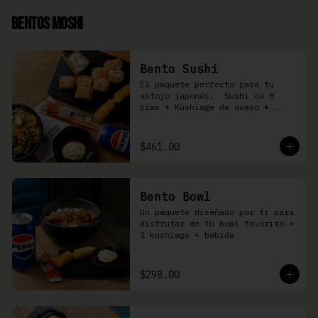
Bentos Moshi
Bento Sushi
El paquete perfecto para tu 
antojo japonés.  Sushi de 8 
pzas + Kushiage de queso + 
Yakimeshi a elegir + refresco
$461.00
Bento Bowl
Un paquete diseñado por ti para 
disfrutar de tu bowl favorito + 
1 kushiage + bebida
$298.00