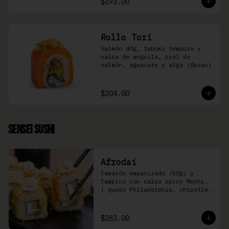
$193.00
Rollo Tori
Salmón 40g, tabuki tempura y 
salsa de anguila, piel de 
salmón, aguacate y alga (8pzas)
$204.00
Sensei Sushi
Afrodai
Camarón empanizado (50g) y  
Tampico con salsa spicy Moshi. 
| Queso Philadelphia, chipotle, 
pepino, aguacate (8 pzas)
$283.00