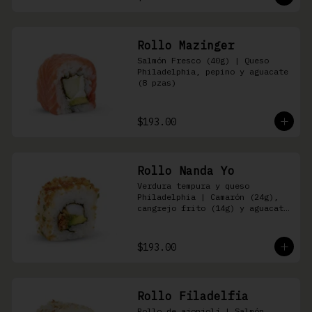
Rollo Mazinger
Salmón Fresco (40g) | Queso 
Philadelphia, pepino y aguacate 
(8 pzas)
$193.00
Rollo Nanda Yo
Verdura tempura y queso 
Philadelphia | Camarón (24g), 
cangrejo frito (14g) y aguacate 
(8 pzas)
$193.00
Rollo Filadelfia
Rollo de ajonjolí | Salmón 