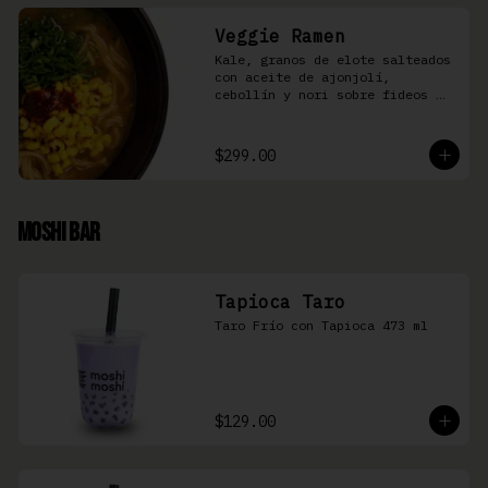
Veggie Ramen
Kale, granos de elote salteados 
con aceite de ajonjolí, 
cebollín y nori sobre fideos 
Ramen en caldo base miso y 
condimento de salsa de chiles
$299.00
Moshi Bar
Tapioca Taro
Taro Frío con Tapioca 473 ml
$129.00