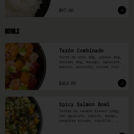
$97.00
Bowls
Tazón Combinado
Corte de atún 40g, salmon 40g, 
shiromi 40g, masago, aguacate, 
pepino, ajonjolí, kizami nori y 
aderezo Moshi sobre arroz 
shari.
$414.00
Spicy Salmon Bowl
Tartar de salmón fresco (60g) 
con aguacate, pepino, mango, 
jengibre picado, cebollín, 
kizami nori y aderezo de 
aguachile Moshi sobre arroz 