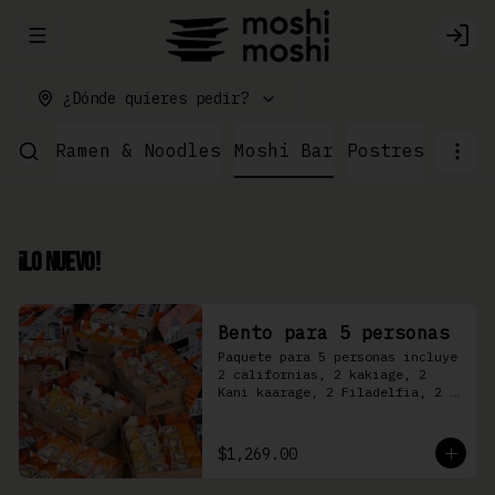
Abrir menu de navegación
Logi
¿Dónde quieres pedir?
ushi
Ramen & Noodles
Moshi Bar
Postres
¡Lo Nuevo!
Bento para 5 personas
Paquete para 5 personas incluye 
2 californias, 2 kakiage, 2 
Kani kaarage, 2 Filadelfia, 2 
Mazinger, 2 Kakashi
$1,269.00