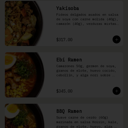
Yakisoba
Fideos delgados asados en salsa 
de soya con carne molida (40g), 
camarón (40g), verduras mixtas 
y aonori
$317.00
Ebi Ramen
Camarones 50g, germen de soya, 
granos de elote, huevo cocido, 
cebollín, y alga nori sobre 
fideos ramen en caldo picante 
de pescado
$345.00
BBQ Ramen
Suave carne de cerdo (60g) 
marinada en salsa Hoisin, kale, 
granos de elote, huevo, alga 