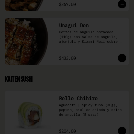
$367.00
Unagui Don
Cortes de anguila horneada 
(110g) con salsa de anguila, 
ajonjolí y Kizami Nori sobre 
arroz gohan
$433.00
Kaiten Sushi
Rollo Chihiro
Aguacate | Spicy tuna (30g), 
pepino, piel de salmón y salsa 
de anguila (8 pzas)
$204.00