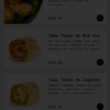
aderezo rocca a base de 
sriracha.
$284.00
Taka Tacos de Rib Eye
Rib eye asado (150g) con salsa 
de ajonjolí, cebolla morada y 
cebollín en tortilla de harina
$354.00
Taka Tacos de Camarón
Camarón tempura (90g) con pasta 
chipotle, aguacate, cebolla 
morada, chile cuaresmeño y 
masago en tortilla de harina
$342.00