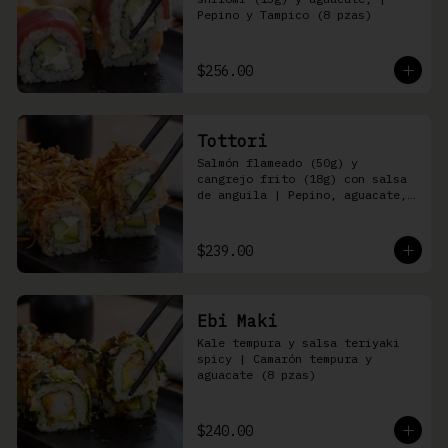
Pepino y Tampico (8 pzas)
$256.00
Tottori
Salmón flameado (50g) y 
cangrejo frito (18g) con salsa 
de anguila | Pepino, aguacate, 
queso Philadelphia (8 pzas)
$239.00
Ebi Maki
Kale tempura y salsa teriyaki 
spicy | Camarón tempura y 
aguacate (8 pzas)
$240.00