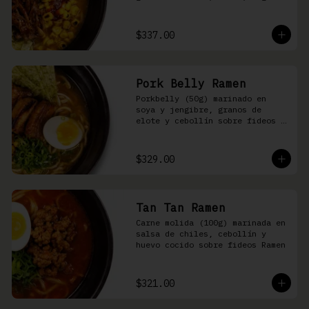
nori, aceite de ajonjolí y 
salsa spicy garlic en caldo de 
cerdo
$337.00
Pork Belly Ramen
Porkbelly (50g) marinado en 
soya y jengibre, granos de 
elote y cebollín sobre fideos 
Ramen en caldo base de cerdo y 
condimento de salsa de chiles
$329.00
Tan Tan Ramen
Carne molida (100g) marinada en 
salsa de chiles, cebollín y 
huevo cocido sobre fideos Ramen
$321.00