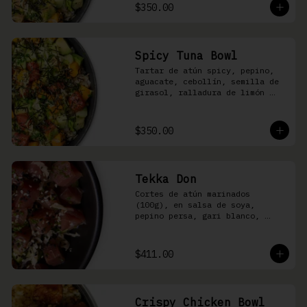
shari
$350.00
Spicy Tuna Bowl
Tartar de atún spicy, pepino, 
aguacate, cebollín, semilla de 
girasol, ralladura de limón 
amarillo, mango, kizami nori, 
salsa spicy y arroz shari
$350.00
Tekka Don
Cortes de atún marinados 
(100g), en salsa de soya, 
pepino persa, gari blanco, 
wasabi, cebollín y ajonjolí 
sobre arroz shari.
$411.00
Crispy Chicken Bowl