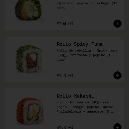
aguacate, pepino y lechuga (12 
pzas)
$204.00
Rollo Spicy Tuna
Rollo de cebollín | Spicy tuna 
(30g), sriracha y pepino (8 
pzas)
$193.00
Rollo Kakashi
Rollo de camarón (40g) con 
Tajín | Mango, pepino, queso 
Philadelphia y aguacate (8 
pzas)
$193.00