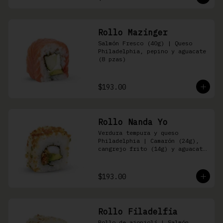
Rollo Mazinger
Salmón Fresco (40g) | Queso 
Philadelphia, pepino y aguacate 
(8 pzas)
$193.00
Rollo Nanda Yo
Verdura tempura y queso 
Philadelphia | Camarón (24g), 
cangrejo frito (14g) y aguacate 
(8 pzas)
$193.00
Rollo Filadelfia
Rollo de ajonjolí | Salmón 