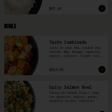
$97.00
Bowls
Tazón Combinado
Corte de atún 40g, salmon 40g, 
shiromi 40g, masago, aguacate, 
pepino, ajonjolí, kizami nori y 
aderezo Moshi sobre arroz 
shari.
$414.00
Spicy Salmon Bowl
Tartar de salmón fresco (60g) 
con aguacate, pepino, mango, 
jengibre picado, cebollín, 
kizami nori y aderezo de 
aguachile Moshi sobre arroz 