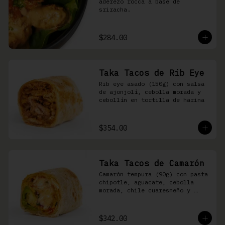
aderezo rocca a base de 
sriracha.
$284.00
Taka Tacos de Rib Eye
Rib eye asado (150g) con salsa 
de ajonjolí, cebolla morada y 
cebollín en tortilla de harina
$354.00
Taka Tacos de Camarón
Camarón tempura (90g) con pasta 
chipotle, aguacate, cebolla 
morada, chile cuaresmeño y 
masago en tortilla de harina
$342.00