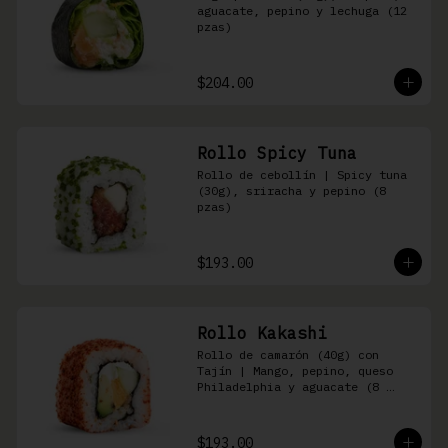
aguacate, pepino y lechuga (12 
pzas)
$204.00
Rollo Spicy Tuna
Rollo de cebollín | Spicy tuna 
(30g), sriracha y pepino (8 
pzas)
$193.00
Rollo Kakashi
Rollo de camarón (40g) con 
Tajín | Mango, pepino, queso 
Philadelphia y aguacate (8 
pzas)
$193.00