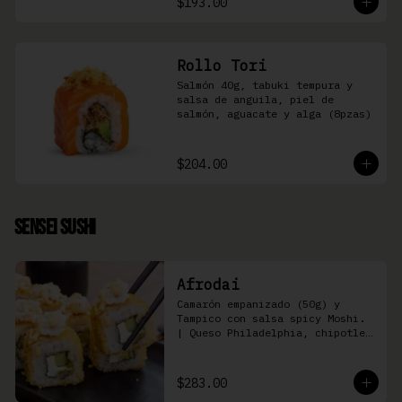
$193.00
Rollo Tori
Salmón 40g, tabuki tempura y 
salsa de anguila, piel de 
salmón, aguacate y alga (8pzas)
$204.00
Sensei Sushi
Afrodai
Camarón empanizado (50g) y  
Tampico con salsa spicy Moshi. 
| Queso Philadelphia, chipotle, 
pepino, aguacate (8 pzas)
$283.00