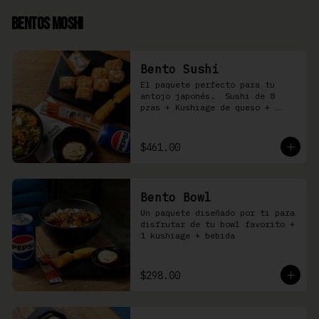
Bentos Moshi
Bento Sushi
El paquete perfecto para tu 
antojo japonés.  Sushi de 8 
pzas + Kushiage de queso + 
Yakimeshi a elegir + refresco
$461.00
Bento Bowl
Un paquete diseñado por ti para 
disfrutar de tu bowl favorito + 
1 kushiage + bebida
$298.00