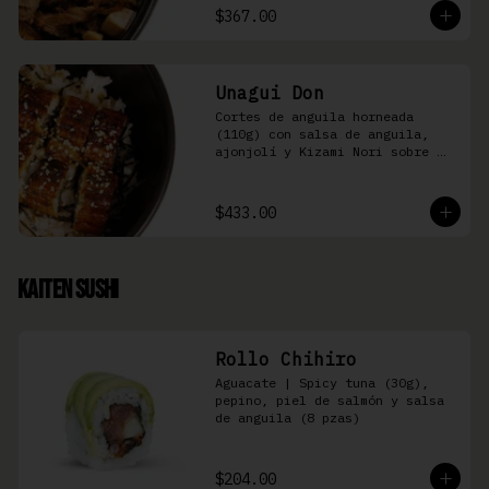
$367.00
Unagui Don
Cortes de anguila horneada 
(110g) con salsa de anguila, 
ajonjolí y Kizami Nori sobre 
arroz gohan
$433.00
Kaiten Sushi
Rollo Chihiro
Aguacate | Spicy tuna (30g), 
pepino, piel de salmón y salsa 
de anguila (8 pzas)
$204.00