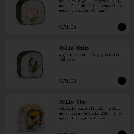
Rollo de alga | Cangrejo (16g), 
queso Philadelphia, aguacate y 
pasta chipotle (8 pzas)
$171.00
Rollo Kiko
Alga | Shiromi 16 g y cebollin 
(12 pza)
$171.00
Rollo Cho
Ajonjolí caramelizado | salsa 
de anguila, anguila 30g, mango, 
aguacate, alga (8 pzas)