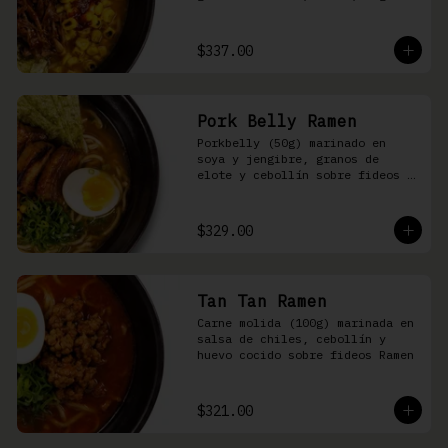
nori, aceite de ajonjolí y 
salsa spicy garlic en caldo de 
cerdo
$337.00
Pork Belly Ramen
Porkbelly (50g) marinado en 
soya y jengibre, granos de 
elote y cebollín sobre fideos 
Ramen en caldo base de cerdo y 
condimento de salsa de chiles
$329.00
Tan Tan Ramen
Carne molida (100g) marinada en 
salsa de chiles, cebollín y 
huevo cocido sobre fideos Ramen
$321.00