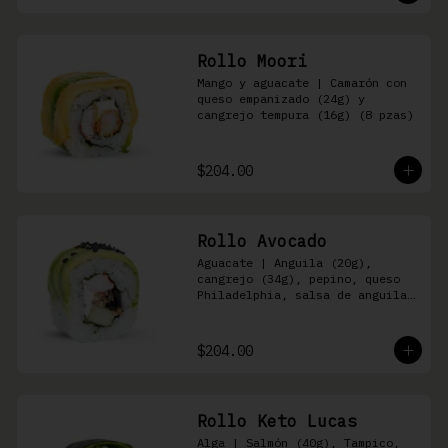
Rollo Moori
Mango y aguacate | Camarón con 
queso empanizado (24g) y 
cangrejo tempura (16g) (8 pzas)
$204.00
Rollo Avocado
Aguacate | Anguila (20g), 
cangrejo (34g), pepino, queso 
Philadelphia, salsa de anguila 
y ajonjolí negro (8 pzas)
$204.00
Rollo Keto Lucas
Alga | Salmón (40g), Tampico, 