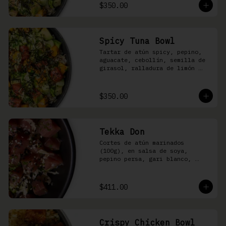
shari
$350.00
Spicy Tuna Bowl
Tartar de atún spicy, pepino, 
aguacate, cebollín, semilla de 
girasol, ralladura de limón 
amarillo, mango, kizami nori, 
salsa spicy y arroz shari
$350.00
Tekka Don
Cortes de atún marinados 
(100g), en salsa de soya, 
pepino persa, gari blanco, 
wasabi, cebollín y ajonjolí 
sobre arroz shari.
$411.00
Crispy Chicken Bowl