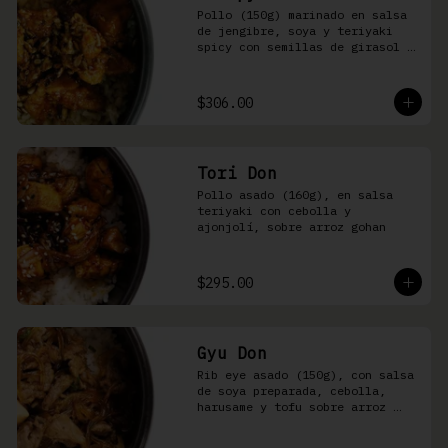
Pollo (150g) marinado en salsa 
de jengibre, soya y teriyaki 
spicy con semillas de girasol y 
ralladura de limón amarillo 
sobre arroz integral
$306.00
Tori Don
Pollo asado (160g), en salsa 
teriyaki con cebolla y 
ajonjolí, sobre arroz gohan
$295.00
Gyu Don
Rib eye asado (150g), con salsa 
de soya preparada, cebolla, 
harusame y tofu sobre arroz 
gohan o yakimeshi