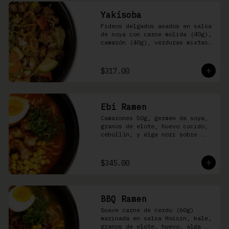
Yakisoba
Fideos delgados asados en salsa 
de soya con carne molida (40g), 
camarón (40g), verduras mixtas 
y aonori
$317.00
Ebi Ramen
Camarones 50g, germen de soya, 
granos de elote, huevo cocido, 
cebollín, y alga nori sobre 
fideos ramen en caldo picante 
de pescado
$345.00
BBQ Ramen
Suave carne de cerdo (60g) 
marinada en salsa Hoisin, kale, 
granos de elote, huevo, alga 