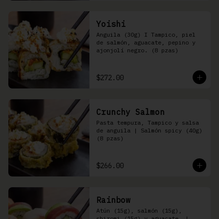
Yoishi
Anguila (30g) I Tampico, piel 
de salmón, aguacate, pepino y 
ajonjolí negro. (8 pzas)
$272.00
Crunchy Salmon
Pasta tempura, Tampico y salsa 
de anguila | Salmón spicy (40g) 
(8 pzas)
$266.00
Rainbow
Atún (15g), salmón (15g), 
shiromi (15g) y aguacate, | 