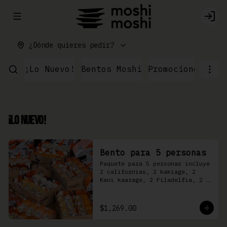
Abrir menu de navegación
Logi
¿Dónde quieres pedir?
¡Lo Nuevo!
Bentos Moshi
Promociones
Par
¡Lo Nuevo!
Bento para 5 personas
Paquete para 5 personas incluye 
2 californias, 2 kakiage, 2 
Kani kaarage, 2 Filadelfia, 2 
Mazinger, 2 Kakashi
$1,269.00