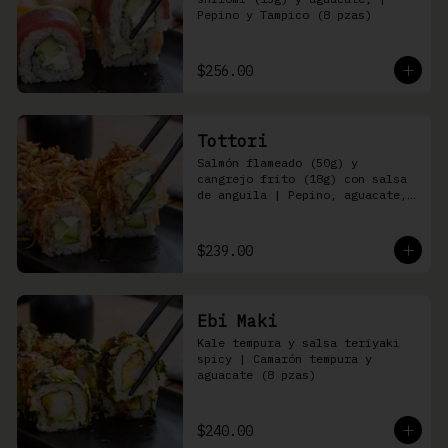
Pepino y Tampico (8 pzas)
$256.00
Tottori
Salmón flameado (50g) y 
cangrejo frito (18g) con salsa 
de anguila | Pepino, aguacate, 
queso Philadelphia (8 pzas)
$239.00
Ebi Maki
Kale tempura y salsa teriyaki 
spicy | Camarón tempura y 
aguacate (8 pzas)
$240.00