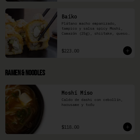
Baiko
Plátano macho empanizado, 
tampico y salsa spicy Moshi,  
Camarón (25g), shiitake, queso 
Philadelphia, y pepino (8 pzas)
$223.00
Ramen & Noodles
Moshi Miso
Caldo de dashi con cebollín, 
harusame y tofu
$118.00