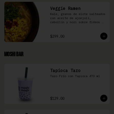
Veggie Ramen
Kale, granos de elote salteados 
con aceite de ajonjolí, 
cebollín y nori sobre fideos 
Ramen en caldo base miso y 
condimento de salsa de chiles
$299.00
Moshi Bar
Tapioca Taro
Taro Frío con Tapioca 473 ml
$129.00