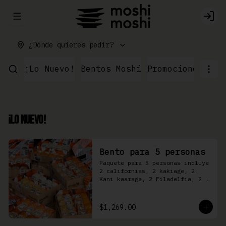
Abrir menu de navegación
Logi
¿Dónde quieres pedir?
¡Lo Nuevo!
Bentos Moshi
Promociones
Par
¡Lo Nuevo!
Bento para 5 personas
Paquete para 5 personas incluye 
2 californias, 2 kakiage, 2 
Kani kaarage, 2 Filadelfia, 2 
Mazinger, 2 Kakashi
$1,269.00