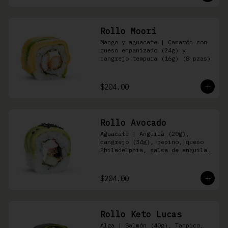
Rollo Moori
Mango y aguacate | Camarón con 
queso empanizado (24g) y 
cangrejo tempura (16g) (8 pzas)
$204.00
Rollo Avocado
Aguacate | Anguila (20g), 
cangrejo (34g), pepino, queso 
Philadelphia, salsa de anguila 
y ajonjolí negro (8 pzas)
$204.00
Rollo Keto Lucas
Alga | Salmón (40g), Tampico, 