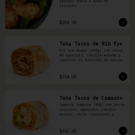
aderezo rocca a base de 
sriracha.
$284.00
Taka Tacos de Rib Eye
Rib eye asado (150g) con salsa 
de ajonjolí, cebolla morada y 
cebollín en tortilla de harina
$354.00
Taka Tacos de Camarón
Camarón tempura (90g) con pasta 
chipotle, aguacate, cebolla 
morada, chile cuaresmeño y 
masago en tortilla de harina
$342.00