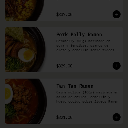
nori, aceite de ajonjolí y 
salsa spicy garlic en caldo de 
cerdo
$337.00
Pork Belly Ramen
Porkbelly (50g) marinado en 
soya y jengibre, granos de 
elote y cebollín sobre fideos 
Ramen en caldo base de cerdo y 
condimento de salsa de chiles
$329.00
Tan Tan Ramen
Carne molida (100g) marinada en 
salsa de chiles, cebollín y 
huevo cocido sobre fideos Ramen
$321.00