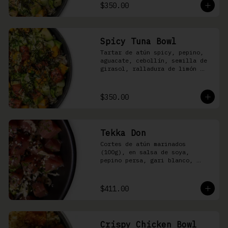
shari
$350.00
Spicy Tuna Bowl
Tartar de atún spicy, pepino, 
aguacate, cebollín, semilla de 
girasol, ralladura de limón 
amarillo, mango, kizami nori, 
salsa spicy y arroz shari
$350.00
Tekka Don
Cortes de atún marinados 
(100g), en salsa de soya, 
pepino persa, gari blanco, 
wasabi, cebollín y ajonjolí 
sobre arroz shari.
$411.00
Crispy Chicken Bowl