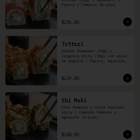
Pepino y Tampico (8 pzas)
$256.00
Tottori
Salmón flameado (50g) y 
cangrejo frito (18g) con salsa 
de anguila | Pepino, aguacate, 
queso Philadelphia (8 pzas)
$239.00
Ebi Maki
Kale tempura y salsa teriyaki 
spicy | Camarón tempura y 
aguacate (8 pzas)
$240.00