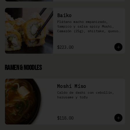
Baiko
Plátano macho empanizado, 
tampico y salsa spicy Moshi,  
Camarón (25g), shiitake, queso 
Philadelphia, y pepino (8 pzas)
$223.00
Ramen & Noodles
Moshi Miso
Caldo de dashi con cebollín, 
harusame y tofu
$118.00