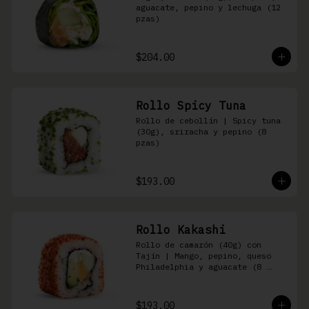
aguacate, pepino y lechuga (12 
pzas)
$204.00
Rollo Spicy Tuna
Rollo de cebollín | Spicy tuna 
(30g), sriracha y pepino (8 
pzas)
$193.00
Rollo Kakashi
Rollo de camarón (40g) con 
Tajín | Mango, pepino, queso 
Philadelphia y aguacate (8 
pzas)
$193.00