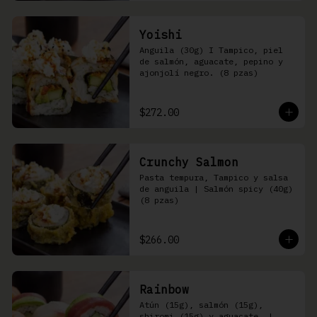
Yoishi
Anguila (30g) I Tampico, piel 
de salmón, aguacate, pepino y 
ajonjolí negro. (8 pzas)
$272.00
Crunchy Salmon
Pasta tempura, Tampico y salsa 
de anguila | Salmón spicy (40g) 
(8 pzas)
$266.00
Rainbow
Atún (15g), salmón (15g), 
shiromi (15g) y aguacate, | 