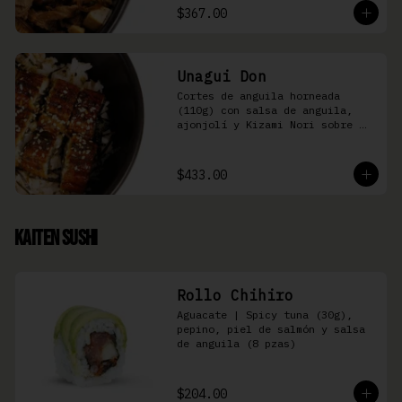
$367.00
Unagui Don
Cortes de anguila horneada 
(110g) con salsa de anguila, 
ajonjolí y Kizami Nori sobre 
arroz gohan
$433.00
Kaiten Sushi
Rollo Chihiro
Aguacate | Spicy tuna (30g), 
pepino, piel de salmón y salsa 
de anguila (8 pzas)
$204.00