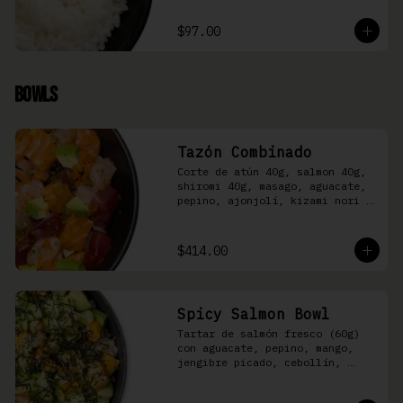
$97.00
Bowls
Tazón Combinado
Corte de atún 40g, salmon 40g, 
shiromi 40g, masago, aguacate, 
pepino, ajonjolí, kizami nori y 
aderezo Moshi sobre arroz 
shari.
$414.00
Spicy Salmon Bowl
Tartar de salmón fresco (60g) 
con aguacate, pepino, mango, 
jengibre picado, cebollín, 
kizami nori y aderezo de 
aguachile Moshi sobre arroz 