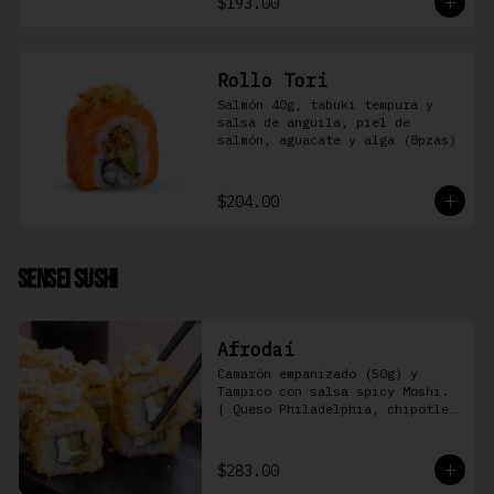
$193.00
Rollo Tori
Salmón 40g, tabuki tempura y 
salsa de anguila, piel de 
salmón, aguacate y alga (8pzas)
$204.00
Sensei Sushi
Afrodai
Camarón empanizado (50g) y  
Tampico con salsa spicy Moshi. 
| Queso Philadelphia, chipotle, 
pepino, aguacate (8 pzas)
$283.00