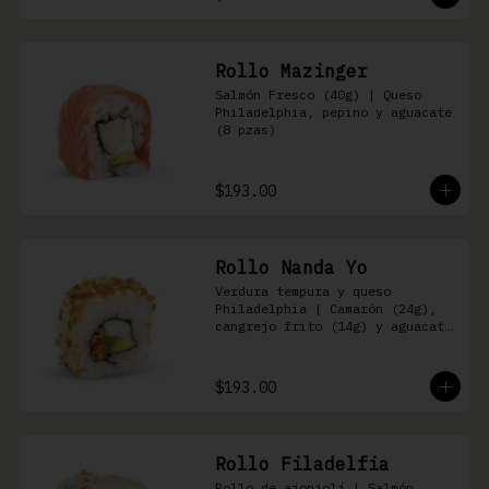
Rollo Mazinger
Salmón Fresco (40g) | Queso 
Philadelphia, pepino y aguacate 
(8 pzas)
$193.00
Rollo Nanda Yo
Verdura tempura y queso 
Philadelphia | Camarón (24g), 
cangrejo frito (14g) y aguacate 
(8 pzas)
$193.00
Rollo Filadelfia
Rollo de ajonjolí | Salmón 