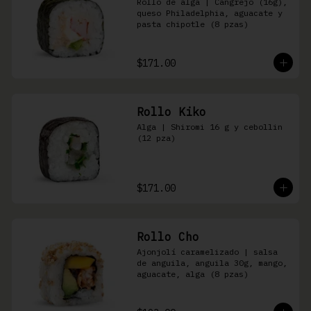
Rollo de alga | Cangrejo (16g), 
queso Philadelphia, aguacate y 
pasta chipotle (8 pzas)
$171.00
Rollo Kiko
Alga | Shiromi 16 g y cebollin 
(12 pza)
$171.00
Rollo Cho
Ajonjolí caramelizado | salsa 
de anguila, anguila 30g, mango, 
aguacate, alga (8 pzas)