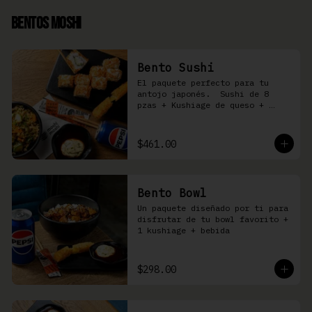
Bentos Moshi
Bento Sushi
El paquete perfecto para tu 
antojo japonés.  Sushi de 8 
pzas + Kushiage de queso + 
Yakimeshi a elegir + refresco
$461.00
Bento Bowl
Un paquete diseñado por ti para 
disfrutar de tu bowl favorito + 
1 kushiage + bebida
$298.00