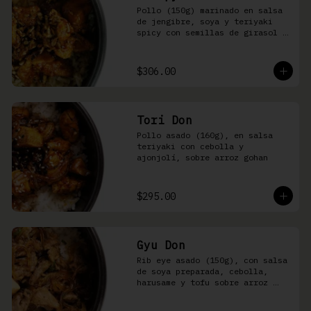
Pollo (150g) marinado en salsa 
de jengibre, soya y teriyaki 
spicy con semillas de girasol y 
ralladura de limón amarillo 
sobre arroz integral
$306.00
Tori Don
Pollo asado (160g), en salsa 
teriyaki con cebolla y 
ajonjolí, sobre arroz gohan
$295.00
Gyu Don
Rib eye asado (150g), con salsa 
de soya preparada, cebolla, 
harusame y tofu sobre arroz 
gohan o yakimeshi