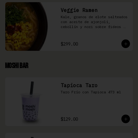
Veggie Ramen
Kale, granos de elote salteados 
con aceite de ajonjolí, 
cebollín y nori sobre fideos 
Ramen en caldo base miso y 
condimento de salsa de chiles
$299.00
Moshi Bar
Tapioca Taro
Taro Frío con Tapioca 473 ml
$129.00