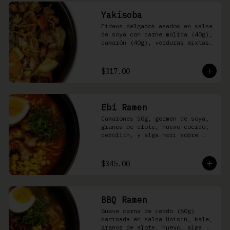
Yakisoba
Fideos delgados asados en salsa 
de soya con carne molida (40g), 
camarón (40g), verduras mixtas 
y aonori
$317.00
Ebi Ramen
Camarones 50g, germen de soya, 
granos de elote, huevo cocido, 
cebollín, y alga nori sobre 
fideos ramen en caldo picante 
de pescado
$345.00
BBQ Ramen
Suave carne de cerdo (60g) 
marinada en salsa Hoisin, kale, 
granos de elote, huevo, alga 