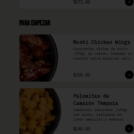
$172.00
Para Empezar
Moshi Chicken Wings
Crujientes alitas de pollo 
(370g) al carbón, bañadas en 
nuestra salsa especial spicy 
teriyaki
$309.00
Palomitas de
Camarón Tempura
Camarones rebozados (120g) 
con arare, ralladura de 
limón amarillo y aderezo 
Moshi
$248.00