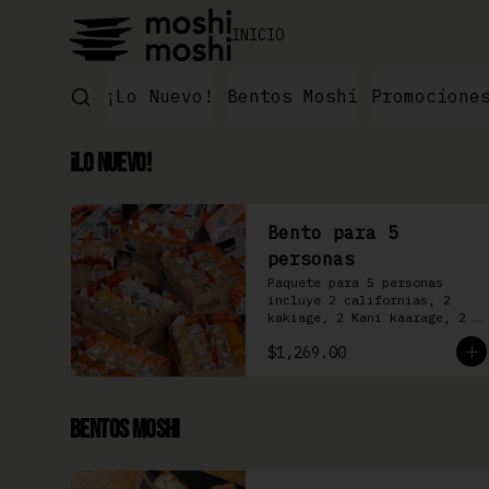
INICIO
¡Lo Nuevo!
Bentos Moshi
Promocione
¡Lo Nuevo!
Bento para 5
personas
Paquete para 5 personas 
incluye 2 californias, 2 
kakiage, 2 Kani kaarage, 2 
Filadelfia, 2 Mazinger, 2 
$1,269.00
Kakashi
Bentos Moshi