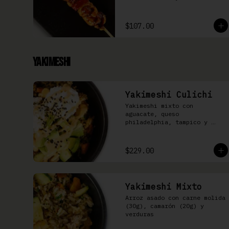
$107.00
Yakimeshi
Yakimeshi Culichi
Yakimeshi mixto con 
aguacate, queso 
philadelphia, tampico y 
mayonesa chipotle
$229.00
Yakimeshi Mixto
Arroz asado con carne molida 
(30g), camarón (20g) y 
verduras