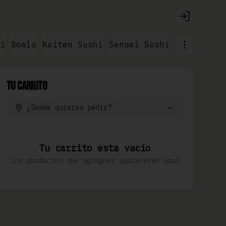
Login
i
Bowls
Kaiten Sushi
Sensei Sushi
Ramen & No
Tu Carrito
¿Dónde quieres pedir?
Tu carrito esta vacío
Los productos que agregues aparecerán aquí