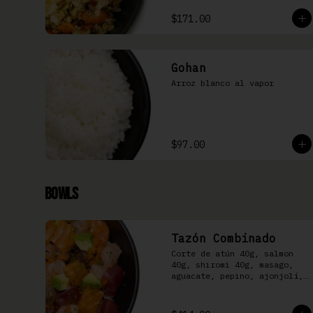
$171.00
Gohan
Arroz blanco al vapor
$97.00
Bowls
Tazón Combinado
Corte de atún 40g, salmon 
40g, shiromi 40g, masago, 
aguacate, pepino, ajonjolí, 
kizami nori y aderezo Moshi 
sobre arroz shari.