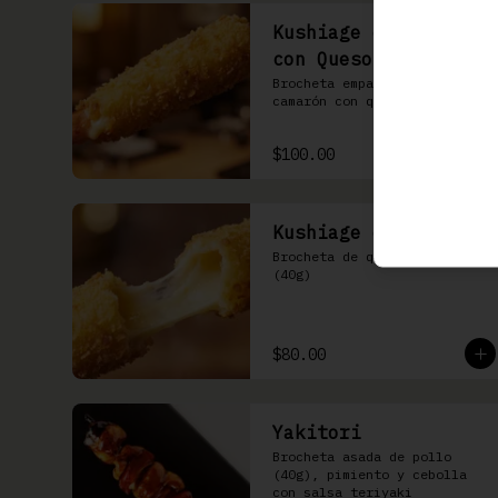
Kushiage de Camarón
con Queso
Brocheta empanizada de 
camarón con queso gouda
$100.00
Kushiage de Queso
Brocheta de queso gouda 
(40g)
$80.00
Yakitori
Brocheta asada de pollo 
(40g), pimiento y cebolla 
con salsa teriyaki