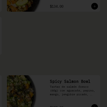
$134.00
Spicy Salmon Bowl
Tartar de salmón fresco 
(60g) con aguacate, pepino, 
mango, jengibre picado, 
cebollín, kizami nori y 
aderezo de aguachile Moshi 
sobre arroz shari