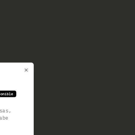
Close
ponible
sas,
abe