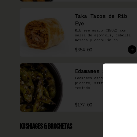
Taka Tacos de Rib
Eye
Rib eye asado (150g) con 
salsa de ajonjolí, cebolla 
morada y cebollín en 
tortilla de harina
$354.00
Edamames Spicy
Edamames asados, soya 
picante, sriracha & ajonjolí 
tostado
$177.00
Kushiages & Brochetas