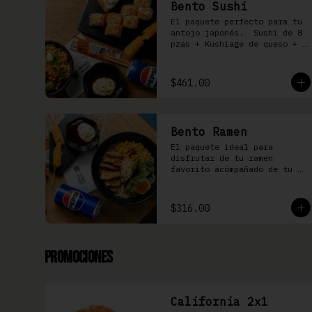
Bento Sushi
El paquete perfecto para tu 
antojo japonés.  Sushi de 8 
pzas + Kushiage de queso + 
Yakimeshi a elegir + 
refresco
$461.00
Bento Ramen
El paquete ideal para 
disfrutar de tu ramen 
favorito acompañado de tu 
kushiage favorita + bebida
$316.00
Promociones
California 2x1