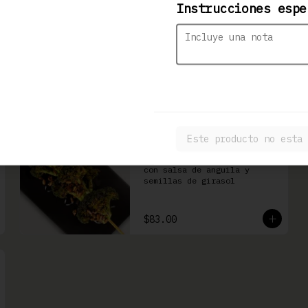
Instrucciones espe
Kushiage de Plátano
con Queso
Brocheta de plátano con 
queso Philadelphia
$86.00
Este producto no esta 
Burokkori
Brocheta de brócoli frito 
con salsa de anguila y 
semillas de girasol
$83.00