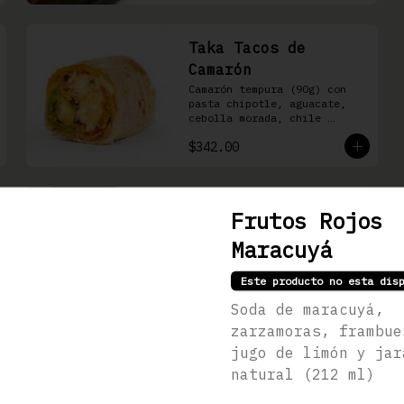
Taka Tacos de
Camarón
Camarón tempura (90g) con 
pasta chipotle, aguacate, 
cebolla morada, chile 
cuaresmeño y masago en 
$342.00
tortilla de harina
Edamames Naturales
Frutos Rojos
Vainas de frijol japonés al 
Maracuyá
vapor con sal del Himalaya 
(150g)
Este producto no esta dis
Soda de maracuyá,
$141.00
zarzamoras, frambue
jugo de limón y jar
natural (212 ml)