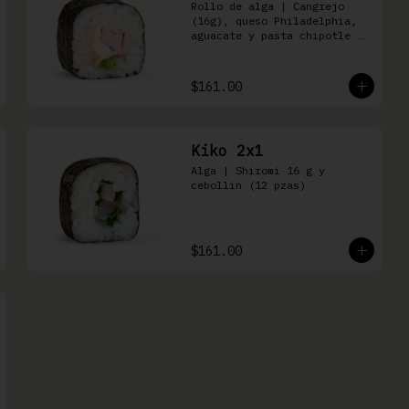
Rollo de alga | Cangrejo 
(16g), queso Philadelphia, 
aguacate y pasta chipotle 
(16 pzas)
$161.00
Kiko 2x1
Alga | Shiromi 16 g y 
cebollin (12 pzas)
$161.00