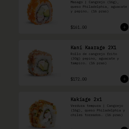
Masago | Cangrejo (16g), 
queso Philadelphia, aguacate 
y pepino. (16 pzas)
$161.00
Kani Kaarage 2X1
Rollo de cangrejo frito 
(30g) pepino, aguacate y 
tampico. (16 pzas)
$172.00
Kakiage 2x1
Verdura tempura | Cangrejo 
(16g), queso Philadelphia y 
chiles toreados. (16 pzas)