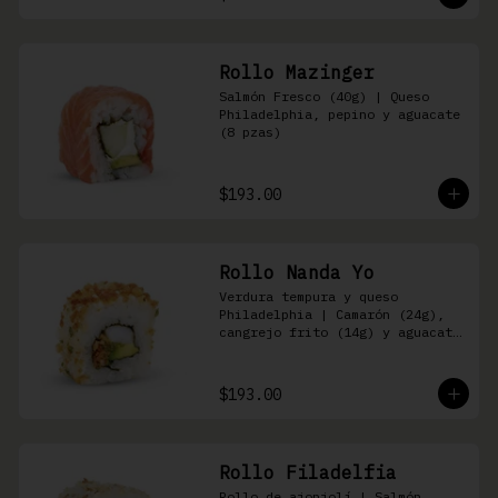
Rollo Mazinger
Salmón Fresco (40g) | Queso 
Philadelphia, pepino y aguacate 
(8 pzas)
$193.00
Rollo Nanda Yo
Verdura tempura y queso 
Philadelphia | Camarón (24g), 
cangrejo frito (14g) y aguacate 
(8 pzas)
$193.00
Rollo Filadelfia
Rollo de ajonjolí | Salmón 