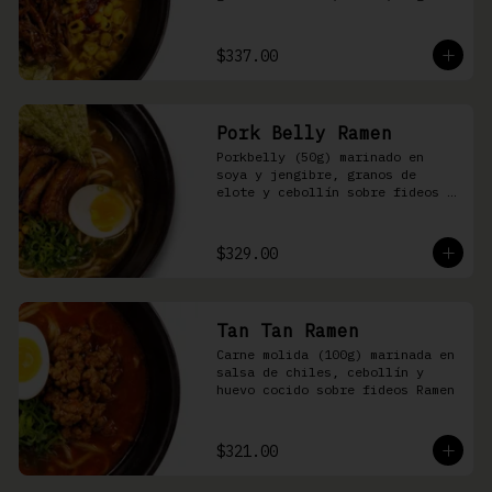
nori, aceite de ajonjolí y 
salsa spicy garlic en caldo de 
cerdo
$337.00
Pork Belly Ramen
Porkbelly (50g) marinado en 
soya y jengibre, granos de 
elote y cebollín sobre fideos 
Ramen en caldo base de cerdo y 
condimento de salsa de chiles
$329.00
Tan Tan Ramen
Carne molida (100g) marinada en 
salsa de chiles, cebollín y 
huevo cocido sobre fideos Ramen
$321.00