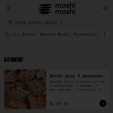
Abrir menu de navegación
Logi
¿Dónde quieres pedir?
¡Lo Nuevo!
Bentos Moshi
Promociones
Par
¡Lo Nuevo!
Bento para 5 personas
Paquete para 5 personas incluye 
2 californias, 2 kakiage, 2 
Kani kaarage, 2 Filadelfia, 2 
Mazinger, 2 Kakashi
$1,269.00