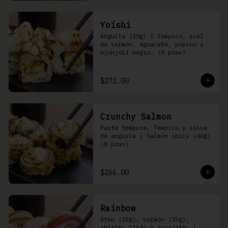
Yoishi
Anguila (30g) I Tampico, piel 
de salmón, aguacate, pepino y 
ajonjolí negro. (8 pzas)
$272.00
Crunchy Salmon
Pasta tempura, Tampico y salsa 
de anguila | Salmón spicy (40g) 
(8 pzas)
$266.00
Rainbow
Atún (15g), salmón (15g), 
shiromi (15g) y aguacate, | 