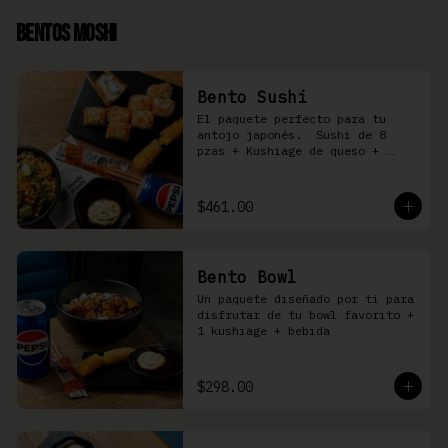
Bentos Moshi
Bento Sushi
El paquete perfecto para tu 
antojo japonés.  Sushi de 8 
pzas + Kushiage de queso + 
Yakimeshi a elegir + refresco
$461.00
Bento Bowl
Un paquete diseñado por ti para 
disfrutar de tu bowl favorito + 
1 kushiage + bebida
$298.00