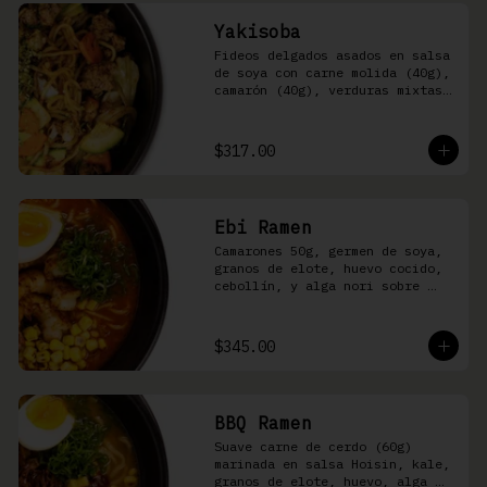
Yakisoba
Fideos delgados asados en salsa 
de soya con carne molida (40g), 
camarón (40g), verduras mixtas 
y aonori
$317.00
Ebi Ramen
Camarones 50g, germen de soya, 
granos de elote, huevo cocido, 
cebollín, y alga nori sobre 
fideos ramen en caldo picante 
de pescado
$345.00
BBQ Ramen
Suave carne de cerdo (60g) 
marinada en salsa Hoisin, kale, 
granos de elote, huevo, alga 