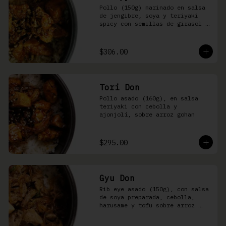
Pollo (150g) marinado en salsa 
de jengibre, soya y teriyaki 
spicy con semillas de girasol y 
ralladura de limón amarillo 
sobre arroz integral
$306.00
Tori Don
Pollo asado (160g), en salsa 
teriyaki con cebolla y 
ajonjolí, sobre arroz gohan
$295.00
Gyu Don
Rib eye asado (150g), con salsa 
de soya preparada, cebolla, 
harusame y tofu sobre arroz 
gohan o yakimeshi