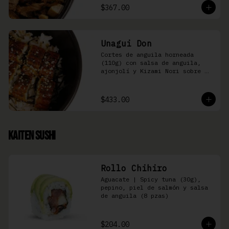
$367.00
Unagui Don
Cortes de anguila horneada 
(110g) con salsa de anguila, 
ajonjolí y Kizami Nori sobre 
arroz gohan
$433.00
Kaiten Sushi
Rollo Chihiro
Aguacate | Spicy tuna (30g), 
pepino, piel de salmón y salsa 
de anguila (8 pzas)
$204.00