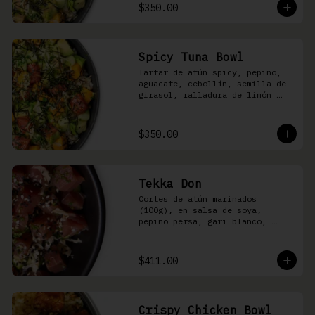
shari
$350.00
Spicy Tuna Bowl
Tartar de atún spicy, pepino, 
aguacate, cebollín, semilla de 
girasol, ralladura de limón 
amarillo, mango, kizami nori, 
salsa spicy y arroz shari
$350.00
Tekka Don
Cortes de atún marinados 
(100g), en salsa de soya, 
pepino persa, gari blanco, 
wasabi, cebollín y ajonjolí 
sobre arroz shari.
$411.00
Crispy Chicken Bowl