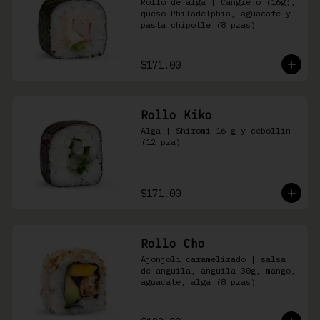
Rollo de alga | Cangrejo (16g), 
queso Philadelphia, aguacate y 
pasta chipotle (8 pzas)
$171.00
Rollo Kiko
Alga | Shiromi 16 g y cebollin 
(12 pza)
$171.00
Rollo Cho
Ajonjolí caramelizado | salsa 
de anguila, anguila 30g, mango, 
aguacate, alga (8 pzas)