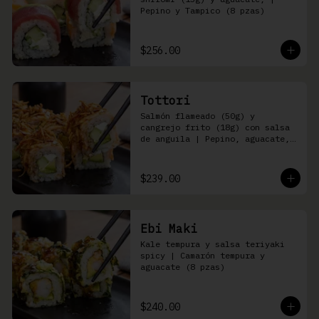
Pepino y Tampico (8 pzas)
$256.00
Tottori
Salmón flameado (50g) y 
cangrejo frito (18g) con salsa 
de anguila | Pepino, aguacate, 
queso Philadelphia (8 pzas)
$239.00
Ebi Maki
Kale tempura y salsa teriyaki 
spicy | Camarón tempura y 
aguacate (8 pzas)
$240.00