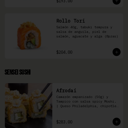
$193.00
Rollo Tori
Salmón 40g, tabuki tempura y 
salsa de anguila, piel de 
salmón, aguacate y alga (8pzas)
$204.00
Sensei Sushi
Afrodai
Camarón empanizado (50g) y  
Tampico con salsa spicy Moshi. 
| Queso Philadelphia, chipotle, 
pepino, aguacate (8 pzas)
$283.00