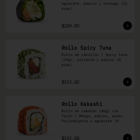
aguacate, pepino y lechuga (12 
pzas)
$204.00
Rollo Spicy Tuna
Rollo de cebollín | Spicy tuna 
(30g), sriracha y pepino (8 
pzas)
$193.00
Rollo Kakashi
Rollo de camarón (40g) con 
Tajín | Mango, pepino, queso 
Philadelphia y aguacate (8 
pzas)
$193.00