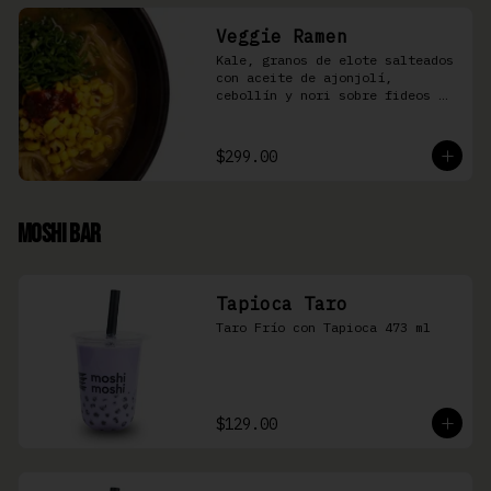
Veggie Ramen
Kale, granos de elote salteados 
con aceite de ajonjolí, 
cebollín y nori sobre fideos 
Ramen en caldo base miso y 
condimento de salsa de chiles
$299.00
Moshi Bar
Tapioca Taro
Taro Frío con Tapioca 473 ml
$129.00