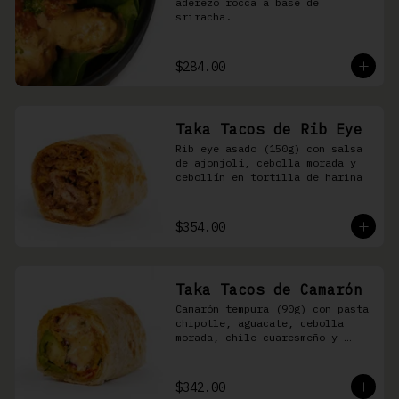
aderezo rocca a base de 
sriracha.
$284.00
Taka Tacos de Rib Eye
Rib eye asado (150g) con salsa 
de ajonjolí, cebolla morada y 
cebollín en tortilla de harina
$354.00
Taka Tacos de Camarón
Camarón tempura (90g) con pasta 
chipotle, aguacate, cebolla 
morada, chile cuaresmeño y 
masago en tortilla de harina
$342.00