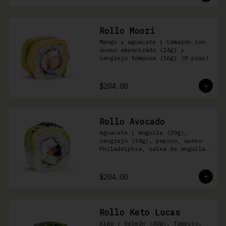
Rollo Moori
Mango y aguacate | Camarón con 
queso empanizado (24g) y 
cangrejo tempura (16g) (8 pzas)
$204.00
Rollo Avocado
Aguacate | Anguila (20g), 
cangrejo (34g), pepino, queso 
Philadelphia, salsa de anguila 
y ajonjolí negro (8 pzas)
$204.00
Rollo Keto Lucas
Alga | Salmón (40g), Tampico, 