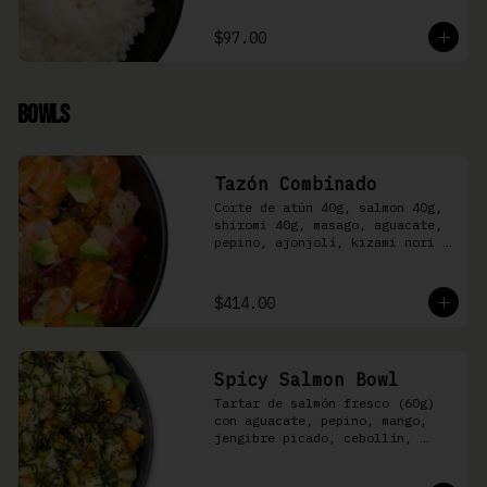
$97.00
Bowls
Tazón Combinado
Corte de atún 40g, salmon 40g, 
shiromi 40g, masago, aguacate, 
pepino, ajonjolí, kizami nori y 
aderezo Moshi sobre arroz 
shari.
$414.00
Spicy Salmon Bowl
Tartar de salmón fresco (60g) 
con aguacate, pepino, mango, 
jengibre picado, cebollín, 
kizami nori y aderezo de 
aguachile Moshi sobre arroz 