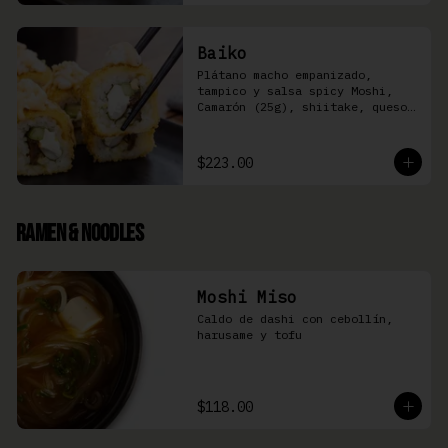
Baiko
Plátano macho empanizado, 
tampico y salsa spicy Moshi,  
Camarón (25g), shiitake, queso 
Philadelphia, y pepino (8 pzas)
$223.00
Ramen & Noodles
Moshi Miso
Caldo de dashi con cebollín, 
harusame y tofu
$118.00