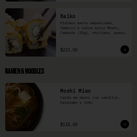
Baiko
Plátano macho empanizado, 
tampico y salsa spicy Moshi,  
Camarón (25g), shiitake, queso 
Philadelphia, y pepino (8 pzas)
$223.00
Ramen & Noodles
Moshi Miso
Caldo de dashi con cebollín, 
harusame y tofu
$118.00