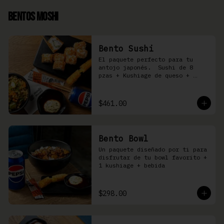
Bentos Moshi
Bento Sushi
El paquete perfecto para tu 
antojo japonés.  Sushi de 8 
pzas + Kushiage de queso + 
Yakimeshi a elegir + refresco
$461.00
Bento Bowl
Un paquete diseñado por ti para 
disfrutar de tu bowl favorito + 
1 kushiage + bebida
$298.00