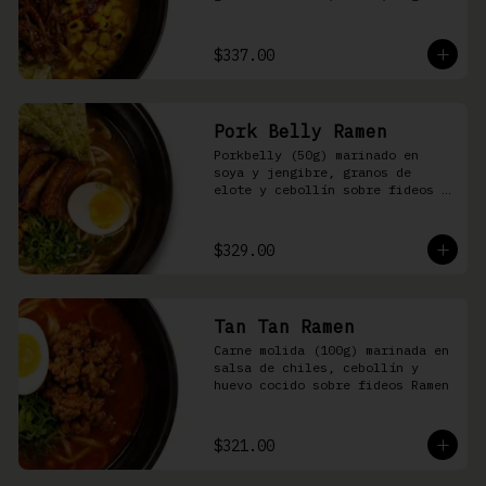
nori, aceite de ajonjolí y 
salsa spicy garlic en caldo de 
cerdo
$337.00
Pork Belly Ramen
Porkbelly (50g) marinado en 
soya y jengibre, granos de 
elote y cebollín sobre fideos 
Ramen en caldo base de cerdo y 
condimento de salsa de chiles
$329.00
Tan Tan Ramen
Carne molida (100g) marinada en 
salsa de chiles, cebollín y 
huevo cocido sobre fideos Ramen
$321.00