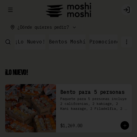
Abrir menu de navegación
Logi
¿Dónde quieres pedir?
¡Lo Nuevo!
Bentos Moshi
Promociones
Par
¡Lo Nuevo!
Bento para 5 personas
Paquete para 5 personas incluye 
2 californias, 2 kakiage, 2 
Kani kaarage, 2 Filadelfia, 2 
Mazinger, 2 Kakashi
$1,269.00