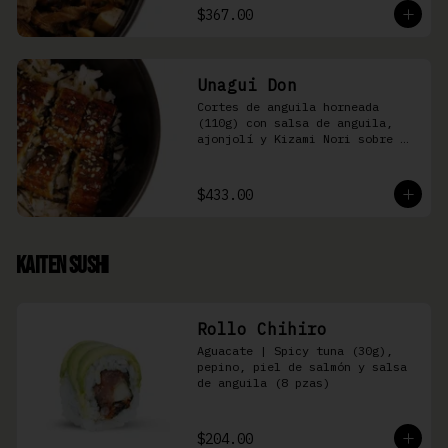
$367.00
Unagui Don
Cortes de anguila horneada 
(110g) con salsa de anguila, 
ajonjolí y Kizami Nori sobre 
arroz gohan
$433.00
Kaiten Sushi
Rollo Chihiro
Aguacate | Spicy tuna (30g), 
pepino, piel de salmón y salsa 
de anguila (8 pzas)
$204.00