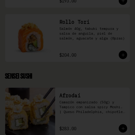
$193.00
Rollo Tori
Salmón 40g, tabuki tempura y 
salsa de anguila, piel de 
salmón, aguacate y alga (8pzas)
$204.00
Sensei Sushi
Afrodai
Camarón empanizado (50g) y  
Tampico con salsa spicy Moshi. 
| Queso Philadelphia, chipotle, 
pepino, aguacate (8 pzas)
$283.00