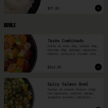
$97.00
Bowls
Tazón Combinado
Corte de atún 40g, salmon 40g, 
shiromi 40g, masago, aguacate, 
pepino, ajonjolí, kizami nori y 
aderezo Moshi sobre arroz 
shari.
$414.00
Spicy Salmon Bowl
Tartar de salmón fresco (60g) 
con aguacate, pepino, mango, 
jengibre picado, cebollín, 
kizami nori y aderezo de 
aguachile Moshi sobre arroz 