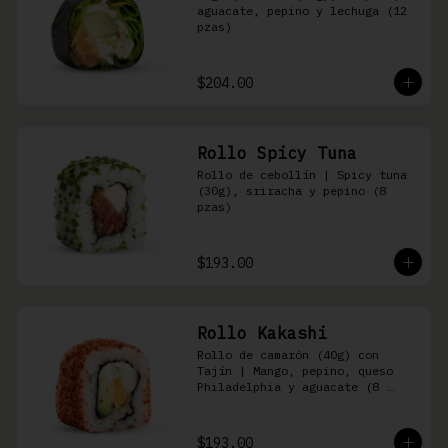
aguacate, pepino y lechuga (12 
pzas)
$204.00
Rollo Spicy Tuna
Rollo de cebollín | Spicy tuna 
(30g), sriracha y pepino (8 
pzas)
$193.00
Rollo Kakashi
Rollo de camarón (40g) con 
Tajín | Mango, pepino, queso 
Philadelphia y aguacate (8 
pzas)
$193.00