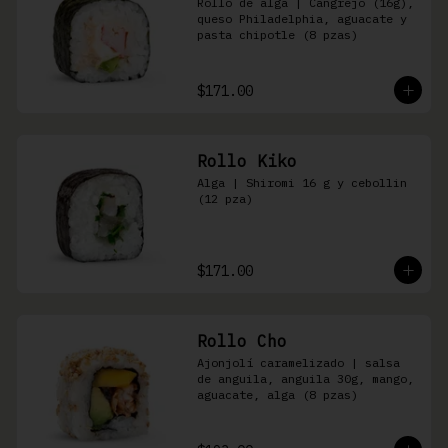
Rollo de alga | Cangrejo (16g), 
queso Philadelphia, aguacate y 
pasta chipotle (8 pzas)
$171.00
Rollo Kiko
Alga | Shiromi 16 g y cebollin 
(12 pza)
$171.00
Rollo Cho
Ajonjolí caramelizado | salsa 
de anguila, anguila 30g, mango, 
aguacate, alga (8 pzas)