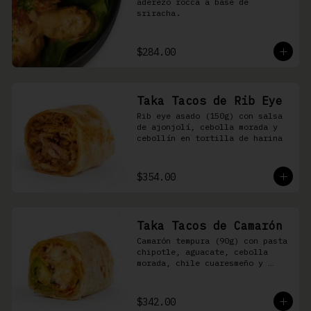
aderezo rocca a base de 
sriracha.
$284.00
Taka Tacos de Rib Eye
Rib eye asado (150g) con salsa 
de ajonjolí, cebolla morada y 
cebollín en tortilla de harina
$354.00
Taka Tacos de Camarón
Camarón tempura (90g) con pasta 
chipotle, aguacate, cebolla 
morada, chile cuaresmeño y 
masago en tortilla de harina
$342.00