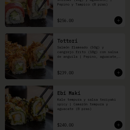
Pepino y Tampico (8 pzas)
$256.00
Tottori
Salmón flameado (50g) y 
cangrejo frito (18g) con salsa 
de anguila | Pepino, aguacate, 
queso Philadelphia (8 pzas)
$239.00
Ebi Maki
Kale tempura y salsa teriyaki 
spicy | Camarón tempura y 
aguacate (8 pzas)
$240.00