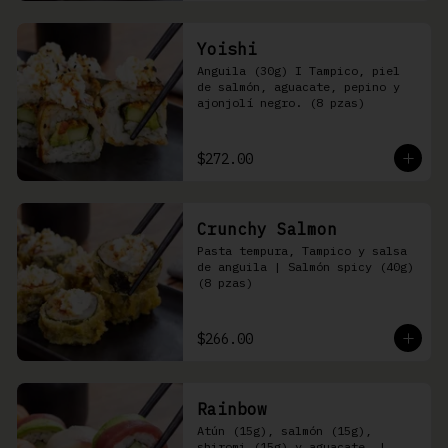
Yoishi
Anguila (30g) I Tampico, piel 
de salmón, aguacate, pepino y 
ajonjolí negro. (8 pzas)
$272.00
Crunchy Salmon
Pasta tempura, Tampico y salsa 
de anguila | Salmón spicy (40g) 
(8 pzas)
$266.00
Rainbow
Atún (15g), salmón (15g), 
shiromi (15g) y aguacate, | 