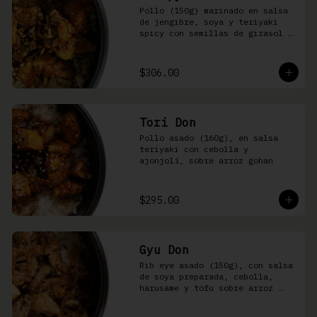
Pollo (150g) marinado en salsa 
de jengibre, soya y teriyaki 
spicy con semillas de girasol y 
ralladura de limón amarillo 
sobre arroz integral
$306.00
Tori Don
Pollo asado (160g), en salsa 
teriyaki con cebolla y 
ajonjolí, sobre arroz gohan
$295.00
Gyu Don
Rib eye asado (150g), con salsa 
de soya preparada, cebolla, 
harusame y tofu sobre arroz 
gohan o yakimeshi