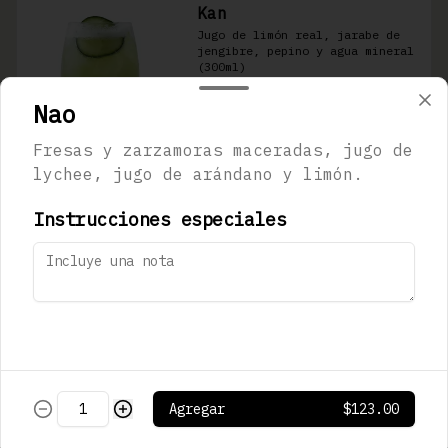
Kan
Jugo de limón real, jarabe de 
jengibre, pepino y agua mineral 
(300ml)
Nao
$123.00
Fresas y zarzamoras maceradas, jugo de
lychee, jugo de arándano y limón.
Sapporo Premium
473 ml
Instrucciones especiales
$180.00
Stella Artois
330 mL
Agregar
$123.00