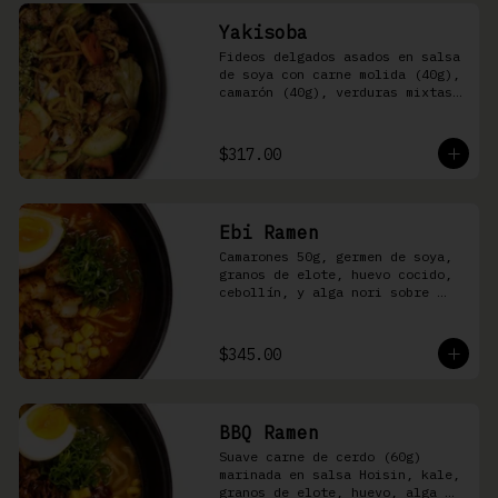
Yakisoba
Fideos delgados asados en salsa 
de soya con carne molida (40g), 
camarón (40g), verduras mixtas 
y aonori
$317.00
Ebi Ramen
Camarones 50g, germen de soya, 
granos de elote, huevo cocido, 
cebollín, y alga nori sobre 
fideos ramen en caldo picante 
de pescado
$345.00
BBQ Ramen
Suave carne de cerdo (60g) 
marinada en salsa Hoisin, kale, 
granos de elote, huevo, alga 