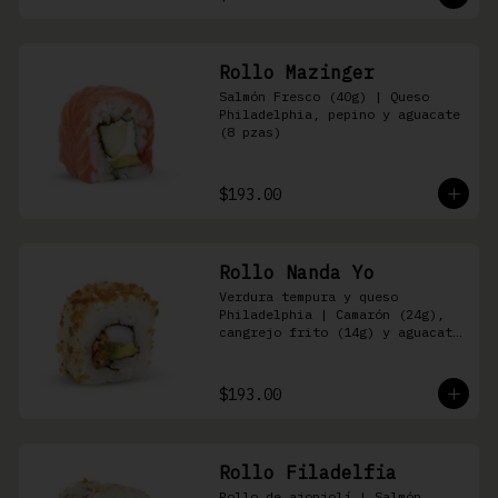
Rollo Mazinger
Salmón Fresco (40g) | Queso 
Philadelphia, pepino y aguacate 
(8 pzas)
$193.00
Rollo Nanda Yo
Verdura tempura y queso 
Philadelphia | Camarón (24g), 
cangrejo frito (14g) y aguacate 
(8 pzas)
$193.00
Rollo Filadelfia
Rollo de ajonjolí | Salmón 