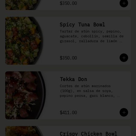
shari
$350.00
Spicy Tuna Bowl
Tartar de atún spicy, pepino, 
aguacate, cebollín, semilla de 
girasol, ralladura de limón 
amarillo, mango, kizami nori, 
salsa spicy y arroz shari
$350.00
Tekka Don
Cortes de atún marinados 
(100g), en salsa de soya, 
pepino persa, gari blanco, 
wasabi, cebollín y ajonjolí 
sobre arroz shari.
$411.00
Crispy Chicken Bowl