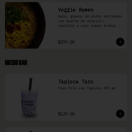
Veggie Ramen
Kale, granos de elote salteados 
con aceite de ajonjolí, 
cebollín y nori sobre fideos 
Ramen en caldo base miso y 
condimento de salsa de chiles
$299.00
Moshi Bar
Tapioca Taro
Taro Frío con Tapioca 473 ml
$129.00