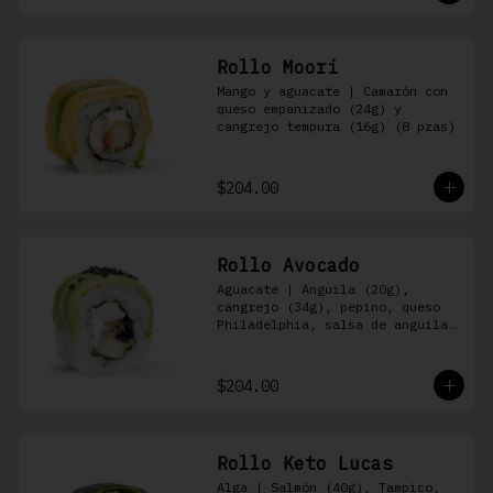
Rollo Moori
Mango y aguacate | Camarón con 
queso empanizado (24g) y 
cangrejo tempura (16g) (8 pzas)
$204.00
Rollo Avocado
Aguacate | Anguila (20g), 
cangrejo (34g), pepino, queso 
Philadelphia, salsa de anguila 
y ajonjolí negro (8 pzas)
$204.00
Rollo Keto Lucas
Alga | Salmón (40g), Tampico, 