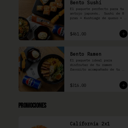
Bento Sushi
El paquete perfecto para tu 
antojo japonés.  Sushi de 8 
pzas + Kushiage de queso + 
Yakimeshi a elegir + 
refresco
$461.00
Bento Ramen
El paquete ideal para 
disfrutar de tu ramen 
favorito acompañado de tu 
kushiage favorita + bebida
$316.00
Promociones
California 2x1