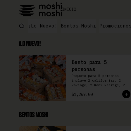
INICIO
¡Lo Nuevo!
Bentos Moshi
Promocione
¡Lo Nuevo!
Bento para 5
personas
Paquete para 5 personas 
incluye 2 californias, 2 
kakiage, 2 Kani kaarage, 2 
Filadelfia, 2 Mazinger, 2 
$1,269.00
Kakashi
Bentos Moshi