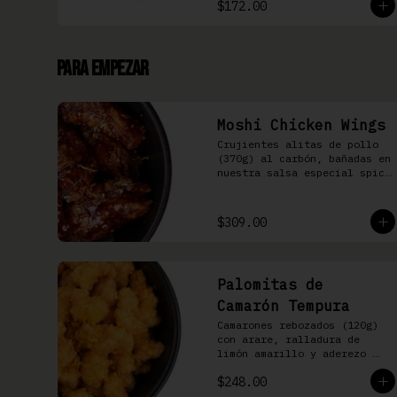
$172.00
Para Empezar
Moshi Chicken Wings
Crujientes alitas de pollo 
(370g) al carbón, bañadas en 
nuestra salsa especial spicy 
teriyaki
$309.00
Palomitas de
Camarón Tempura
Camarones rebozados (120g) 
con arare, ralladura de 
limón amarillo y aderezo 
Moshi
$248.00