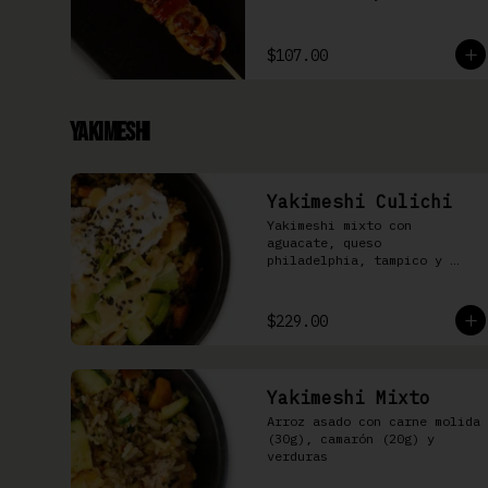
$107.00
Yakimeshi
Yakimeshi Culichi
Yakimeshi mixto con 
aguacate, queso 
philadelphia, tampico y 
mayonesa chipotle
$229.00
Yakimeshi Mixto
Arroz asado con carne molida 
(30g), camarón (20g) y 
verduras