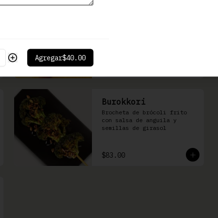
Kushiage de Plátano
con Queso
Brocheta de plátano con 
queso Philadelphia
Agregar
$40.00
$86.00
Burokkori
Brocheta de brócoli frito 
con salsa de anguila y 
semillas de girasol
$83.00