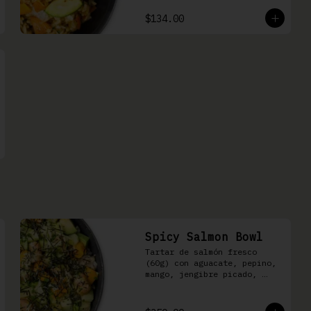
$134.00
Spicy Salmon Bowl
Tartar de salmón fresco 
(60g) con aguacate, pepino, 
mango, jengibre picado, 
cebollín, kizami nori y 
aderezo de aguachile Moshi 
sobre arroz shari