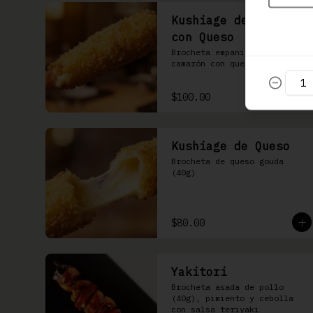
Kushiage de Camarón
con Queso
Brocheta empanizada de 
camarón con queso gouda
$100.00
Kushiage de Queso
Brocheta de queso gouda 
(40g)
$80.00
Yakitori
Brocheta asada de pollo 
(40g), pimiento y cebolla 
con salsa teriyaki