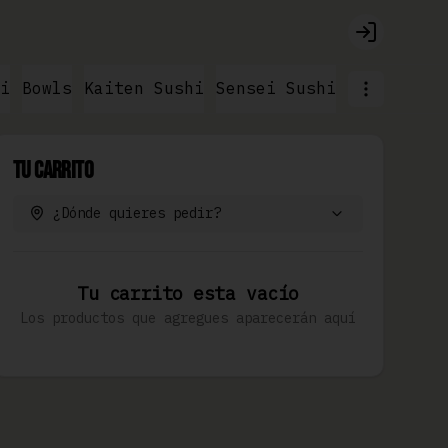
Login
i
Bowls
Kaiten Sushi
Sensei Sushi
Ramen & No
Tu Carrito
¿Dónde quieres pedir?
Tu carrito esta vacío
Los productos que agregues aparecerán aquí