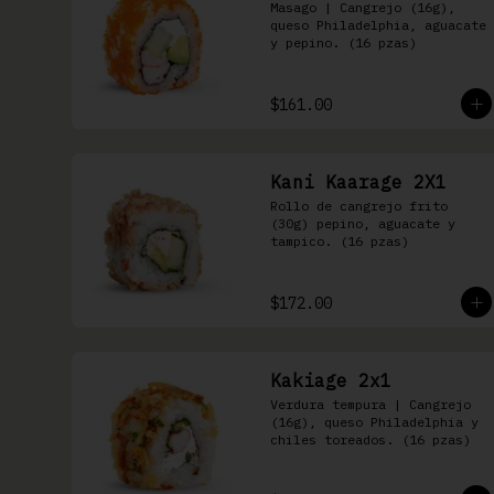
Masago | Cangrejo (16g), 
queso Philadelphia, aguacate 
y pepino. (16 pzas)
$161.00
Kani Kaarage 2X1
Rollo de cangrejo frito 
(30g) pepino, aguacate y 
tampico. (16 pzas)
$172.00
Kakiage 2x1
Verdura tempura | Cangrejo 
(16g), queso Philadelphia y 
chiles toreados. (16 pzas)