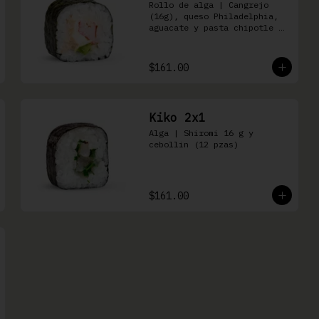
Rollo de alga | Cangrejo 
(16g), queso Philadelphia, 
aguacate y pasta chipotle 
(16 pzas)
$161.00
Kiko 2x1
Alga | Shiromi 16 g y 
cebollin (12 pzas)
$161.00