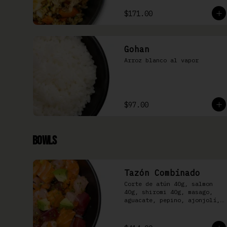
$171.00
Gohan
Arroz blanco al vapor
$97.00
Bowls
Tazón Combinado
Corte de atún 40g, salmon 
40g, shiromi 40g, masago, 
aguacate, pepino, ajonjolí, 
kizami nori y aderezo Moshi 
sobre arroz shari.