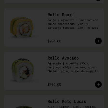
Rollo Moori
Mango y aguacate | Camarón con 
queso empanizado (24g) y 
cangrejo tempura (16g) (8 pzas)
$204.00
Rollo Avocado
Aguacate | Anguila (20g), 
cangrejo (34g), pepino, queso 
Philadelphia, salsa de anguila 
y ajonjolí negro (8 pzas)
$204.00
Rollo Keto Lucas
Alga | Salmón (40g), Tampico, 