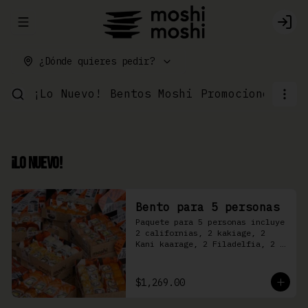
Abrir menu de navegación
Logi
¿Dónde quieres pedir?
¡Lo Nuevo!
Bentos Moshi
Promociones
Par
¡Lo Nuevo!
Bento para 5 personas
Paquete para 5 personas incluye 
2 californias, 2 kakiage, 2 
Kani kaarage, 2 Filadelfia, 2 
Mazinger, 2 Kakashi
$1,269.00