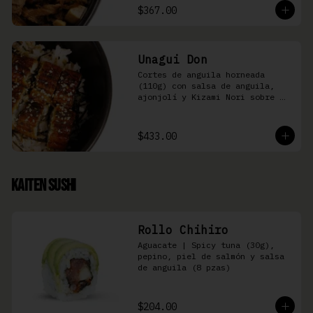
$367.00
Unagui Don
Cortes de anguila horneada 
(110g) con salsa de anguila, 
ajonjolí y Kizami Nori sobre 
arroz gohan
$433.00
Kaiten Sushi
Rollo Chihiro
Aguacate | Spicy tuna (30g), 
pepino, piel de salmón y salsa 
de anguila (8 pzas)
$204.00