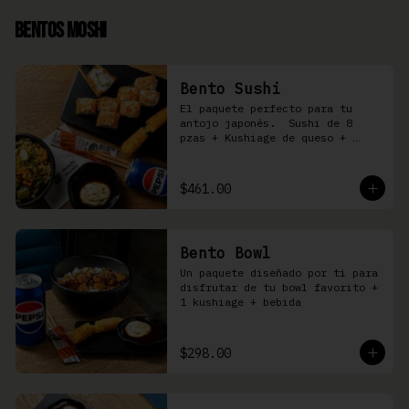
Bentos Moshi
Bento Sushi
El paquete perfecto para tu 
antojo japonés.  Sushi de 8 
pzas + Kushiage de queso + 
Yakimeshi a elegir + refresco
$461.00
Bento Bowl
Un paquete diseñado por ti para 
disfrutar de tu bowl favorito + 
1 kushiage + bebida
$298.00