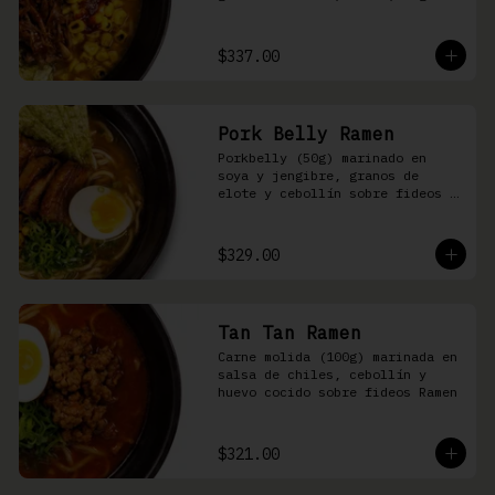
nori, aceite de ajonjolí y 
salsa spicy garlic en caldo de 
cerdo
$337.00
Pork Belly Ramen
Porkbelly (50g) marinado en 
soya y jengibre, granos de 
elote y cebollín sobre fideos 
Ramen en caldo base de cerdo y 
condimento de salsa de chiles
$329.00
Tan Tan Ramen
Carne molida (100g) marinada en 
salsa de chiles, cebollín y 
huevo cocido sobre fideos Ramen
$321.00