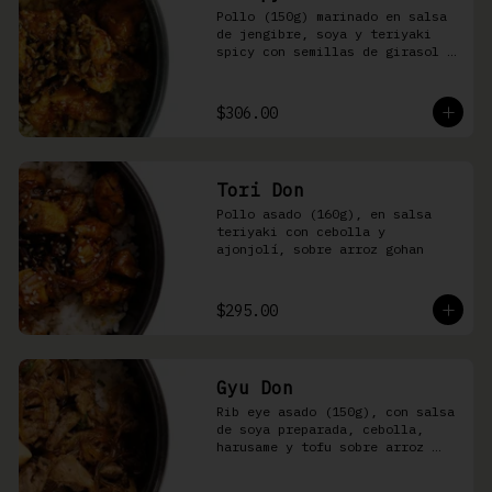
Pollo (150g) marinado en salsa 
de jengibre, soya y teriyaki 
spicy con semillas de girasol y 
ralladura de limón amarillo 
sobre arroz integral
$306.00
Tori Don
Pollo asado (160g), en salsa 
teriyaki con cebolla y 
ajonjolí, sobre arroz gohan
$295.00
Gyu Don
Rib eye asado (150g), con salsa 
de soya preparada, cebolla, 
harusame y tofu sobre arroz 
gohan o yakimeshi