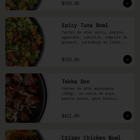
shari
$350.00
Spicy Tuna Bowl
Tartar de atún spicy, pepino, 
aguacate, cebollín, semilla de 
girasol, ralladura de limón 
amarillo, mango, kizami nori, 
salsa spicy y arroz shari
$350.00
Tekka Don
Cortes de atún marinados 
(100g), en salsa de soya, 
pepino persa, gari blanco, 
wasabi, cebollín y ajonjolí 
sobre arroz shari.
$411.00
Crispy Chicken Bowl