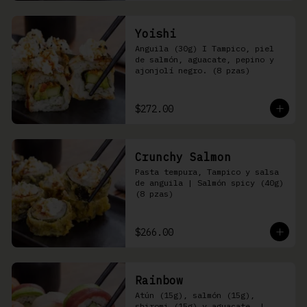
Yoishi
Anguila (30g) I Tampico, piel 
de salmón, aguacate, pepino y 
ajonjolí negro. (8 pzas)
$272.00
Crunchy Salmon
Pasta tempura, Tampico y salsa 
de anguila | Salmón spicy (40g) 
(8 pzas)
$266.00
Rainbow
Atún (15g), salmón (15g), 
shiromi (15g) y aguacate, | 