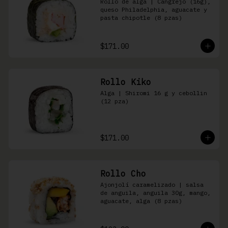
Rollo de alga | Cangrejo (16g), 
queso Philadelphia, aguacate y 
pasta chipotle (8 pzas)
$171.00
Rollo Kiko
Alga | Shiromi 16 g y cebollin 
(12 pza)
$171.00
Rollo Cho
Ajonjolí caramelizado | salsa 
de anguila, anguila 30g, mango, 
aguacate, alga (8 pzas)