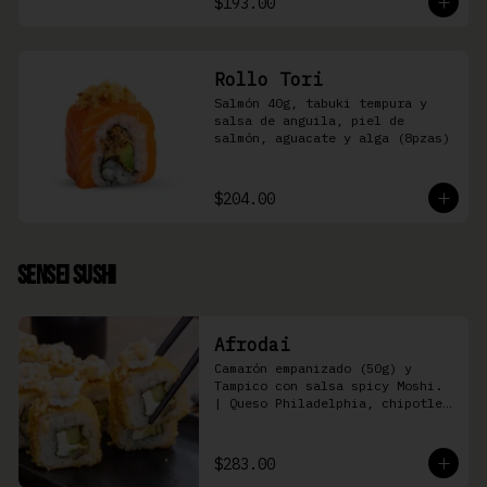
$193.00
Rollo Tori
Salmón 40g, tabuki tempura y 
salsa de anguila, piel de 
salmón, aguacate y alga (8pzas)
$204.00
Sensei Sushi
Afrodai
Camarón empanizado (50g) y  
Tampico con salsa spicy Moshi. 
| Queso Philadelphia, chipotle, 
pepino, aguacate (8 pzas)
$283.00