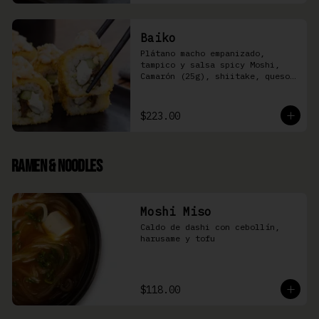
Baiko
Plátano macho empanizado, 
tampico y salsa spicy Moshi,  
Camarón (25g), shiitake, queso 
Philadelphia, y pepino (8 pzas)
$223.00
Ramen & Noodles
Moshi Miso
Caldo de dashi con cebollín, 
harusame y tofu
$118.00