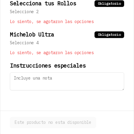
Selecciona tus Rollos
Kan
Obligatorio
Jugo de limón real, jarabe de 
Seleccione 2
jengibre, pepino y agua mineral 
(300ml)
Lo siento, se agotaron las opciones
Michelob Ultra
Obligatorio
$123.00
Seleccione 4
Lo siento, se agotaron las opciones
Sapporo Premium
473 ml
Instrucciones especiales
$180.00
Stella Artois
330 mL
Este producto no esta disponible