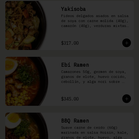
Yakisoba
Fideos delgados asados en salsa 
de soya con carne molida (40g), 
camarón (40g), verduras mixtas 
y aonori
$317.00
Ebi Ramen
Camarones 50g, germen de soya, 
granos de elote, huevo cocido, 
cebollín, y alga nori sobre 
fideos ramen en caldo picante 
de pescado
$345.00
BBQ Ramen
Suave carne de cerdo (60g) 
marinada en salsa Hoisin, kale, 
granos de elote, huevo, alga 