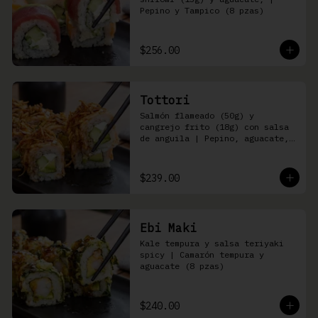
Pepino y Tampico (8 pzas)
$256.00
Tottori
Salmón flameado (50g) y 
cangrejo frito (18g) con salsa 
de anguila | Pepino, aguacate, 
queso Philadelphia (8 pzas)
$239.00
Ebi Maki
Kale tempura y salsa teriyaki 
spicy | Camarón tempura y 
aguacate (8 pzas)
$240.00