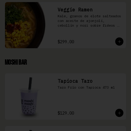
Veggie Ramen
Kale, granos de elote salteados 
con aceite de ajonjolí, 
cebollín y nori sobre fideos 
Ramen en caldo base miso y 
condimento de salsa de chiles
$299.00
Moshi Bar
Tapioca Taro
Taro Frío con Tapioca 473 ml
$129.00