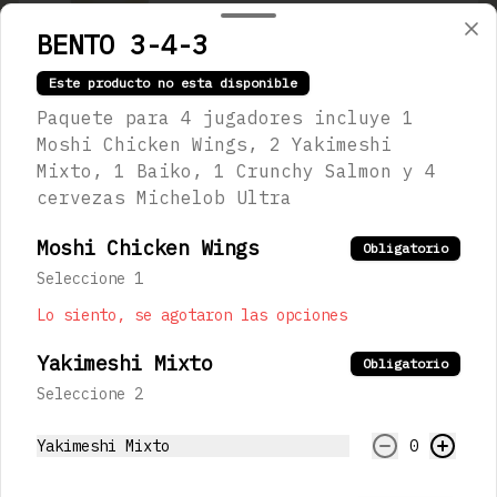
$123.00
BENTO 3-4-3
Este producto no esta disponible
Naruto
Paquete para 4 jugadores incluye 1
Fresas maceradas, limón y 
Moshi Chicken Wings, 2 Yakimeshi
refresco artesanal de durazno
Mixto, 1 Baiko, 1 Crunchy Salmon y 4
cervezas Michelob Ultra
$123.00
Moshi Chicken Wings
Obligatorio
Seleccione 1
Nao
Lo siento, se agotaron las opciones
Fresas y zarzamoras maceradas, 
jugo de lychee, jugo de 
Yakimeshi Mixto
Obligatorio
arándano y limón.
Seleccione 2
$123.00
Yakimeshi Mixto
0