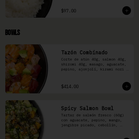
$97.00
Bowls
Tazón Combinado
Corte de atún 40g, salmon 40g, 
shiromi 40g, masago, aguacate, 
pepino, ajonjolí, kizami nori y 
aderezo Moshi sobre arroz 
shari.
$414.00
Spicy Salmon Bowl
Tartar de salmón fresco (60g) 
con aguacate, pepino, mango, 
jengibre picado, cebollín, 
kizami nori y aderezo de 
aguachile Moshi sobre arroz 