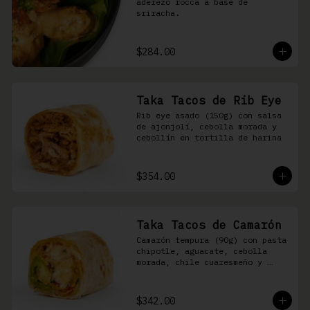
aderezo rocca a base de 
sriracha.
$284.00
Taka Tacos de Rib Eye
Rib eye asado (150g) con salsa 
de ajonjolí, cebolla morada y 
cebollín en tortilla de harina
$354.00
Taka Tacos de Camarón
Camarón tempura (90g) con pasta 
chipotle, aguacate, cebolla 
morada, chile cuaresmeño y 
masago en tortilla de harina
$342.00