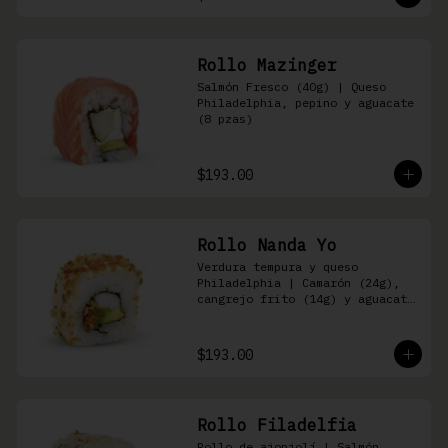
Rollo Mazinger
Salmón Fresco (40g) | Queso 
Philadelphia, pepino y aguacate 
(8 pzas)
$193.00
Rollo Nanda Yo
Verdura tempura y queso 
Philadelphia | Camarón (24g), 
cangrejo frito (14g) y aguacate 
(8 pzas)
$193.00
Rollo Filadelfia
Rollo de ajonjolí | Salmón 