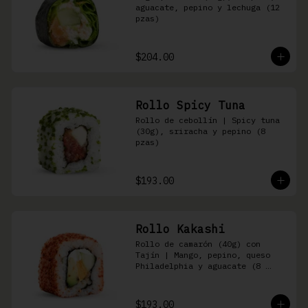
aguacate, pepino y lechuga (12 
pzas)
$204.00
Rollo Spicy Tuna
Rollo de cebollín | Spicy tuna 
(30g), sriracha y pepino (8 
pzas)
$193.00
Rollo Kakashi
Rollo de camarón (40g) con 
Tajín | Mango, pepino, queso 
Philadelphia y aguacate (8 
pzas)
$193.00