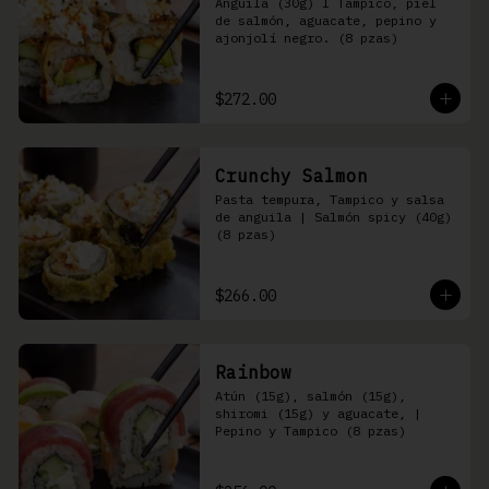
Anguila (30g) I Tampico, piel 
de salmón, aguacate, pepino y 
ajonjolí negro. (8 pzas)
$272.00
Crunchy Salmon
Pasta tempura, Tampico y salsa 
de anguila | Salmón spicy (40g) 
(8 pzas)
$266.00
Rainbow
Atún (15g), salmón (15g), 
shiromi (15g) y aguacate, | 
Pepino y Tampico (8 pzas)