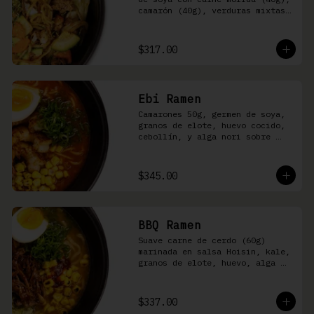
camarón (40g), verduras mixtas 
y aonori
$317.00
Ebi Ramen
Camarones 50g, germen de soya, 
granos de elote, huevo cocido, 
cebollín, y alga nori sobre 
fideos ramen en caldo picante 
de pescado
$345.00
BBQ Ramen
Suave carne de cerdo (60g) 
marinada en salsa Hoisin, kale, 
granos de elote, huevo, alga 
nori, aceite de ajonjolí y 
salsa spicy garlic en caldo de 
cerdo
$337.00