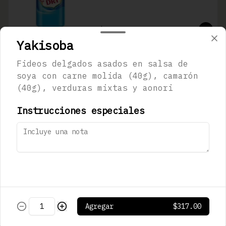
$73.00
Yakisoba
Fideos delgados asados en salsa de
Pepsi Regular
soya con carne molida (40g), camarón
355 mL
(40g), verduras mixtas y aonori
Instrucciones especiales
$73.00
Pepsi Black
355 mL
Agregar
$317.00
$73.00