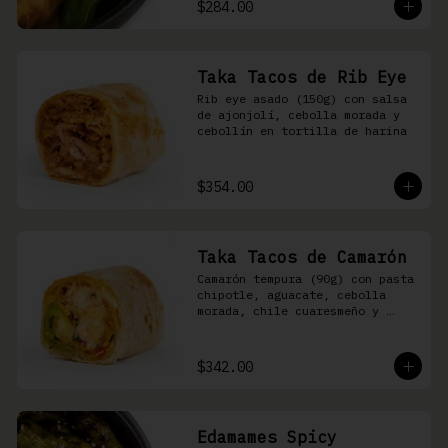
$284.00
Taka Tacos de Rib Eye
Rib eye asado (150g) con salsa 
de ajonjolí, cebolla morada y 
cebollín en tortilla de harina
$354.00
Taka Tacos de Camarón
Camarón tempura (90g) con pasta 
chipotle, aguacate, cebolla 
morada, chile cuaresmeño y 
masago en tortilla de harina
$342.00
Edamames Spicy