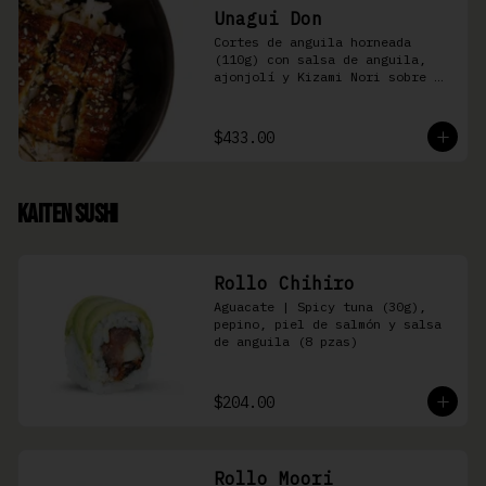
Unagui Don
Cortes de anguila horneada 
(110g) con salsa de anguila, 
ajonjolí y Kizami Nori sobre 
arroz gohan
$433.00
Kaiten Sushi
Rollo Chihiro
Aguacate | Spicy tuna (30g), 
pepino, piel de salmón y salsa 
de anguila (8 pzas)
$204.00
Rollo Moori