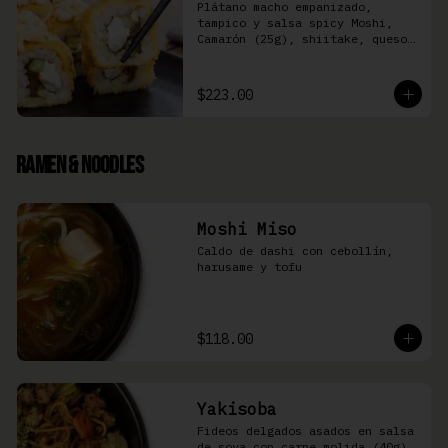
Plátano macho empanizado, 
tampico y salsa spicy Moshi,  
Camarón (25g), shiitake, queso 
Philadelphia, y pepino (8 pzas)
$223.00
Ramen & Noodles
Moshi Miso
Caldo de dashi con cebollín, 
harusame y tofu
$118.00
Yakisoba
Fideos delgados asados en salsa 
de soya con carne molida (40g), 