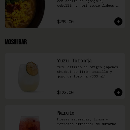
con aceite de ajonjolí, 
cebollín y nori sobre fideos 
Ramen en caldo base miso y 
condimento de salsa de chiles
$299.00
Moshi Bar
Yuzu Toronja
Yuzu cítrico de origen japonés, 
sherbet de limón amarillo y 
jugo de toronja (300 ml)
$123.00
Naruto
Fresas maceradas, limón y 
refresco artesanal de durazno