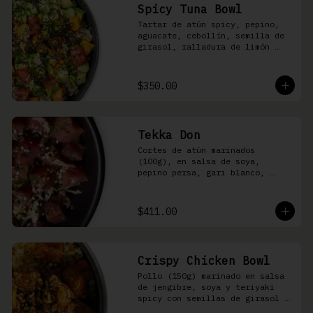
Spicy Tuna Bowl
Tartar de atún spicy, pepino, 
aguacate, cebollín, semilla de 
girasol, ralladura de limón 
amarillo, mango, kizami nori, 
salsa spicy y arroz shari
$350.00
Tekka Don
Cortes de atún marinados 
(100g), en salsa de soya, 
pepino persa, gari blanco, 
wasabi, cebollín y ajonjolí 
sobre arroz shari.
$411.00
Crispy Chicken Bowl
Pollo (150g) marinado en salsa 
de jengibre, soya y teriyaki 
spicy con semillas de girasol y 
ralladura de limón amarillo 