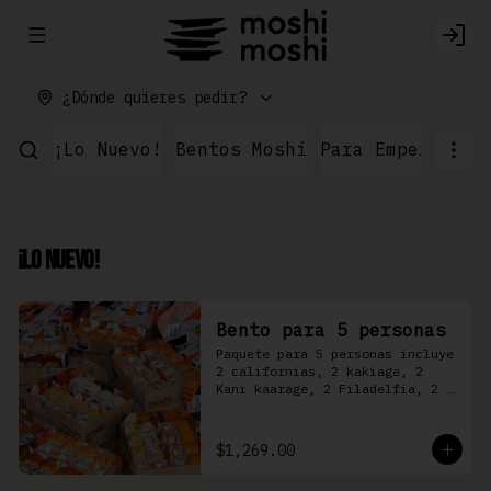
Abrir menu de navegación
Logi
¿Dónde quieres pedir?
¡Lo Nuevo!
Bentos Moshi
Para Empezar
Ku
¡Lo Nuevo!
Bento para 5 personas
Paquete para 5 personas incluye 
2 californias, 2 kakiage, 2 
Kani kaarage, 2 Filadelfia, 2 
Mazinger, 2 Kakashi
$1,269.00