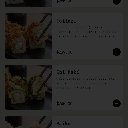
$256.00
Tottori
Salmón flameado (50g) y 
cangrejo frito (18g) con salsa 
de anguila | Pepino, aguacate, 
queso Philadelphia (8 pzas)
$239.00
Ebi Maki
Kale tempura y salsa teriyaki 
spicy | Camarón tempura y 
aguacate (8 pzas)
$240.00
Baiko