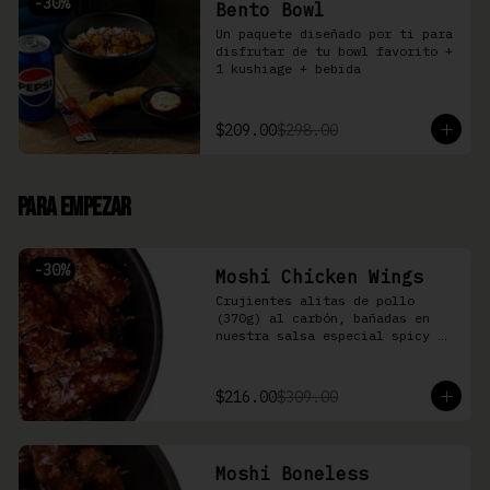
-
30
%
Bento Bowl
Un paquete diseñado por ti para 
disfrutar de tu bowl favorito + 
1 kushiage + bebida
$209.00
$298.00
Para Empezar
-
30
%
Moshi Chicken Wings
Crujientes alitas de pollo 
(370g) al carbón, bañadas en 
nuestra salsa especial spicy 
teriyaki
$216.00
$309.00
Moshi Boneless