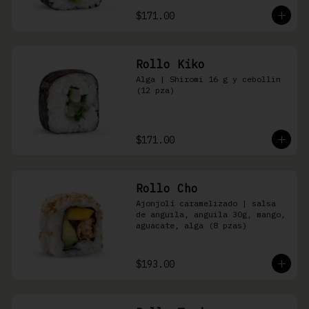
$171.00
Rollo Kiko
Alga | Shiromi 16 g y cebollin 
(12 pza)
$171.00
Rollo Cho
Ajonjolí caramelizado | salsa 
de anguila, anguila 30g, mango, 
aguacate, alga (8 pzas)
$193.00