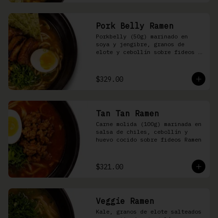
Pork Belly Ramen
Porkbelly (50g) marinado en 
soya y jengibre, granos de 
elote y cebollín sobre fideos 
Ramen en caldo base de cerdo y 
condimento de salsa de chiles
$329.00
Tan Tan Ramen
Carne molida (100g) marinada en 
salsa de chiles, cebollín y 
huevo cocido sobre fideos Ramen
$321.00
Veggie Ramen
Kale, granos de elote salteados 