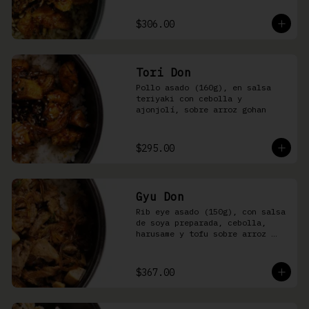
sobre arroz shari.
$306.00
Tori Don
Pollo asado (160g), en salsa 
teriyaki con cebolla y 
ajonjolí, sobre arroz gohan
$295.00
Gyu Don
Rib eye asado (150g), con salsa 
de soya preparada, cebolla, 
harusame y tofu sobre arroz 
gohan o yakimeshi
$367.00