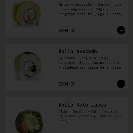
Mango y aguacate | Camarón con 
queso empanizado (24g) y 
cangrejo tempura (16g) (8 pzas)
$204.00
Rollo Avocado
Aguacate | Anguila (20g), 
cangrejo (34g), pepino, queso 
Philadelphia, salsa de anguila 
y ajonjolí negro (8 pzas)
$204.00
Rollo Keto Lucas
Alga | Salmón (40g), Tampico, 
aguacate, pepino y lechuga (12 
pzas)