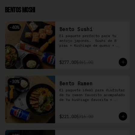
Bentos Moshi
-
40
%
Bento Sushi
El paquete perfecto para tu 
antojo japonés.  Sushi de 8 
pzas + Kushiage de queso + 
Yakimeshi a elegir + refresco
$277.00
$461.00
-
30
%
Bento Ramen
El paquete ideal para disfrutar 
de tu ramen favorito acompañado 
de tu kushiage favorita + 
bebida
$221.00
$316.00