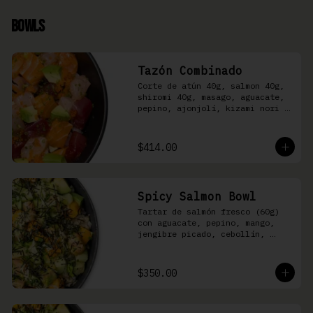
Bowls
Tazón Combinado
Corte de atún 40g, salmon 40g, 
shiromi 40g, masago, aguacate, 
pepino, ajonjolí, kizami nori y 
aderezo Moshi sobre arroz 
shari.
$414.00
Spicy Salmon Bowl
Tartar de salmón fresco (60g) 
con aguacate, pepino, mango, 
jengibre picado, cebollín, 
kizami nori y aderezo de 
aguachile Moshi sobre arroz 
shari
$350.00