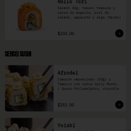
Rollo Tori
Salmón 40g, tabuki tempura y 
salsa de anguila, piel de 
salmón, aguacate y alga (8pzas)
$204.00
Sensei Sushi
Afrodai
Camarón empanizado (50g) y  
Tampico con salsa spicy Moshi. 
| Queso Philadelphia, chipotle, 
pepino, aguacate (8 pzas)
$283.00
Yoishi