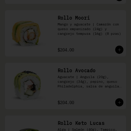
Rollo Moori
Mango y aguacate | Camarón con 
queso empanizado (24g) y 
cangrejo tempura (16g) (8 pzas)
$204.00
Rollo Avocado
Aguacate | Anguila (20g), 
cangrejo (34g), pepino, queso 
Philadelphia, salsa de anguila 
y ajonjolí negro (8 pzas)
$204.00
Rollo Keto Lucas
Alga | Salmón (40g), Tampico, 