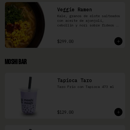
Veggie Ramen
Kale, granos de elote salteados 
con aceite de ajonjolí, 
cebollín y nori sobre fideos 
Ramen en caldo base miso y 
condimento de salsa de chiles
$299.00
Moshi Bar
Tapioca Taro
Taro Frío con Tapioca 473 ml
$129.00