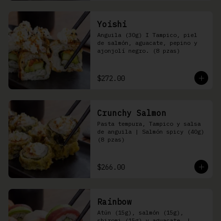
Yoishi
Anguila (30g) I Tampico, piel 
de salmón, aguacate, pepino y 
ajonjolí negro. (8 pzas)
$272.00
Crunchy Salmon
Pasta tempura, Tampico y salsa 
de anguila | Salmón spicy (40g) 
(8 pzas)
$266.00
Rainbow
Atún (15g), salmón (15g), 
shiromi (15g) y aguacate, | 