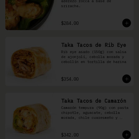
aderezo rocca a base de 
sriracha.
$284.00
Taka Tacos de Rib Eye
Rib eye asado (150g) con salsa 
de ajonjolí, cebolla morada y 
cebollín en tortilla de harina
$354.00
Taka Tacos de Camarón
Camarón tempura (90g) con pasta 
chipotle, aguacate, cebolla 
morada, chile cuaresmeño y 
masago en tortilla de harina
$342.00