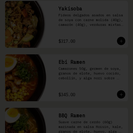
Yakisoba
Fideos delgados asados en salsa 
de soya con carne molida (40g), 
camarón (40g), verduras mixtas 
y aonori
$317.00
Ebi Ramen
Camarones 50g, germen de soya, 
granos de elote, huevo cocido, 
cebollín, y alga nori sobre 
fideos ramen en caldo picante 
de pescado
$345.00
BBQ Ramen
Suave carne de cerdo (60g) 
marinada en salsa Hoisin, kale, 
granos de elote, huevo, alga 