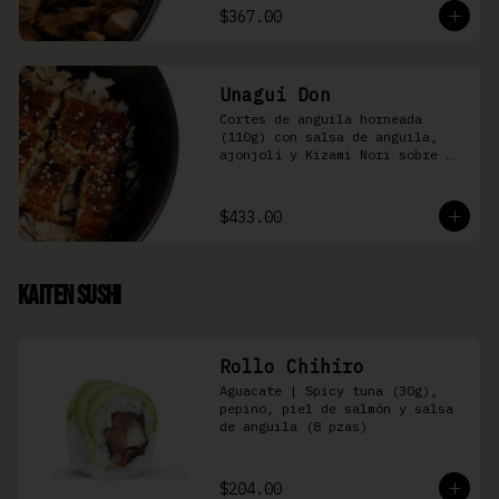
$367.00
Unagui Don
Cortes de anguila horneada 
(110g) con salsa de anguila, 
ajonjolí y Kizami Nori sobre 
arroz gohan
$433.00
Kaiten Sushi
Rollo Chihiro
Aguacate | Spicy tuna (30g), 
pepino, piel de salmón y salsa 
de anguila (8 pzas)
$204.00