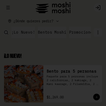
Abrir menu de navegación
Logi
¿Dónde quieres pedir?
¡Lo Nuevo!
Bentos Moshi
Promociones
Par
¡Lo Nuevo!
Bento para 5 personas
Paquete para 5 personas incluye 
2 californias, 2 kakiage, 2 
Kani kaarage, 2 Filadelfia, 2 
Mazinger, 2 Kakashi
$1,269.00