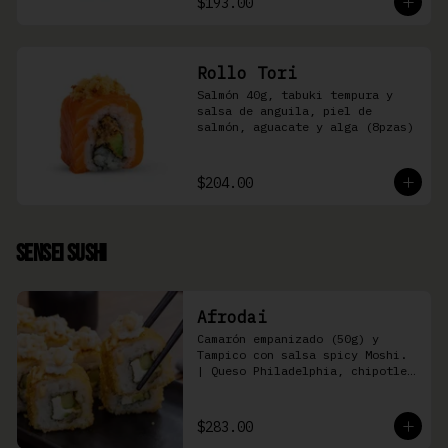
$193.00
Rollo Tori
Salmón 40g, tabuki tempura y 
salsa de anguila, piel de 
salmón, aguacate y alga (8pzas)
$204.00
Sensei Sushi
Afrodai
Camarón empanizado (50g) y  
Tampico con salsa spicy Moshi. 
| Queso Philadelphia, chipotle, 
pepino, aguacate (8 pzas)
$283.00