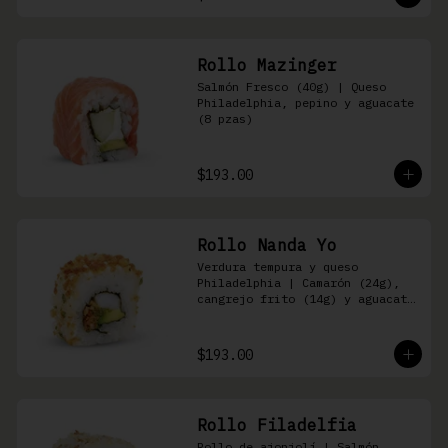
Rollo Mazinger
Salmón Fresco (40g) | Queso 
Philadelphia, pepino y aguacate 
(8 pzas)
$193.00
Rollo Nanda Yo
Verdura tempura y queso 
Philadelphia | Camarón (24g), 
cangrejo frito (14g) y aguacate 
(8 pzas)
$193.00
Rollo Filadelfia
Rollo de ajonjolí | Salmón 