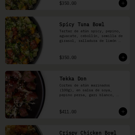
shari
$350.00
Spicy Tuna Bowl
Tartar de atún spicy, pepino, 
aguacate, cebollín, semilla de 
girasol, ralladura de limón 
amarillo, mango, kizami nori, 
salsa spicy y arroz shari
$350.00
Tekka Don
Cortes de atún marinados 
(100g), en salsa de soya, 
pepino persa, gari blanco, 
wasabi, cebollín y ajonjolí 
sobre arroz shari.
$411.00
Crispy Chicken Bowl