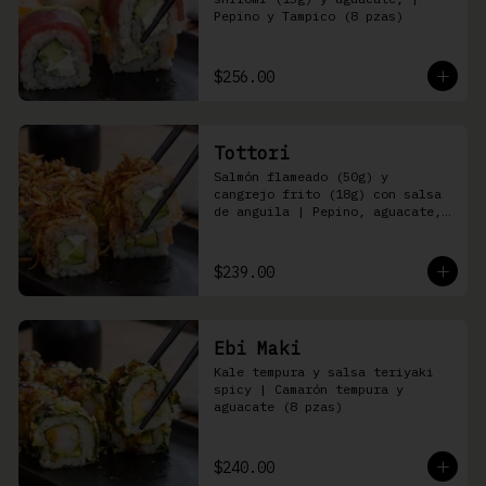
Pepino y Tampico (8 pzas)
$256.00
Tottori
Salmón flameado (50g) y 
cangrejo frito (18g) con salsa 
de anguila | Pepino, aguacate, 
queso Philadelphia (8 pzas)
$239.00
Ebi Maki
Kale tempura y salsa teriyaki 
spicy | Camarón tempura y 
aguacate (8 pzas)
$240.00