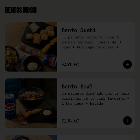
Bentos Moshi
Bento Sushi
El paquete perfecto para tu 
antojo japonés.  Sushi de 8 
pzas + Kushiage de queso + 
Yakimeshi a elegir + refresco
$461.00
Bento Bowl
Un paquete diseñado por ti para 
disfrutar de tu bowl favorito + 
1 kushiage + bebida
$298.00