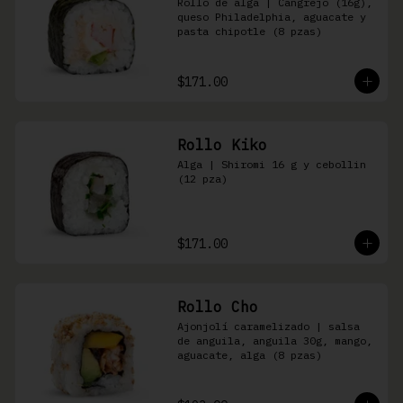
Rollo de alga | Cangrejo (16g), 
queso Philadelphia, aguacate y 
pasta chipotle (8 pzas)
$171.00
Rollo Kiko
Alga | Shiromi 16 g y cebollin 
(12 pza)
$171.00
Rollo Cho
Ajonjolí caramelizado | salsa 
de anguila, anguila 30g, mango, 
aguacate, alga (8 pzas)