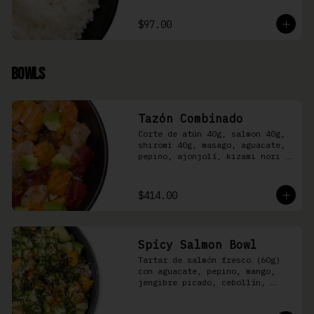
$97.00
Bowls
Tazón Combinado
Corte de atún 40g, salmon 40g, 
shiromi 40g, masago, aguacate, 
pepino, ajonjolí, kizami nori y 
aderezo Moshi sobre arroz 
shari.
$414.00
Spicy Salmon Bowl
Tartar de salmón fresco (60g) 
con aguacate, pepino, mango, 
jengibre picado, cebollín, 
kizami nori y aderezo de 
aguachile Moshi sobre arroz 