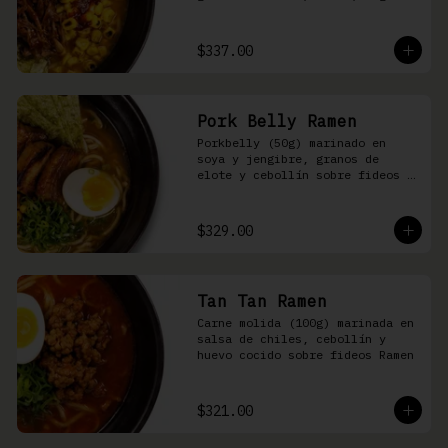
nori, aceite de ajonjolí y 
salsa spicy garlic en caldo de 
cerdo
$337.00
Pork Belly Ramen
Porkbelly (50g) marinado en 
soya y jengibre, granos de 
elote y cebollín sobre fideos 
Ramen en caldo base de cerdo y 
condimento de salsa de chiles
$329.00
Tan Tan Ramen
Carne molida (100g) marinada en 
salsa de chiles, cebollín y 
huevo cocido sobre fideos Ramen
$321.00