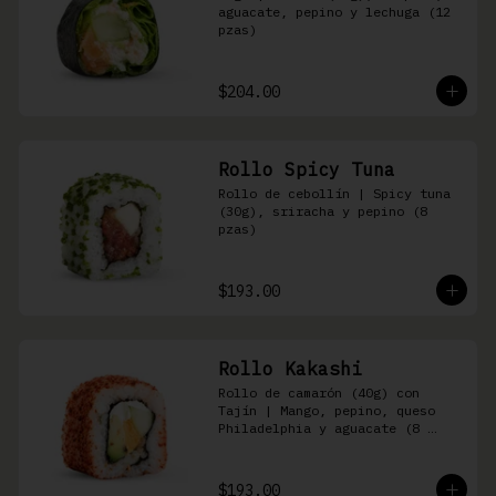
aguacate, pepino y lechuga (12 
pzas)
$204.00
Rollo Spicy Tuna
Rollo de cebollín | Spicy tuna 
(30g), sriracha y pepino (8 
pzas)
$193.00
Rollo Kakashi
Rollo de camarón (40g) con 
Tajín | Mango, pepino, queso 
Philadelphia y aguacate (8 
pzas)
$193.00