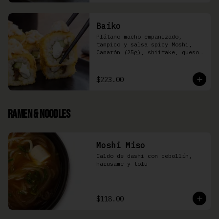
Baiko
Plátano macho empanizado, 
tampico y salsa spicy Moshi,  
Camarón (25g), shiitake, queso 
Philadelphia, y pepino (8 pzas)
$223.00
Ramen & Noodles
Moshi Miso
Caldo de dashi con cebollín, 
harusame y tofu
$118.00