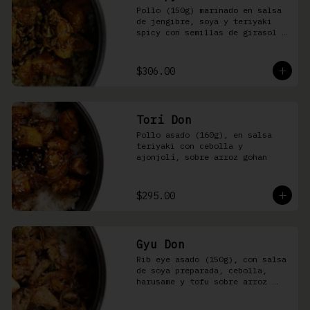
Pollo (150g) marinado en salsa 
de jengibre, soya y teriyaki 
spicy con semillas de girasol y 
ralladura de limón amarillo 
sobre arroz integral
$306.00
Tori Don
Pollo asado (160g), en salsa 
teriyaki con cebolla y 
ajonjolí, sobre arroz gohan
$295.00
Gyu Don
Rib eye asado (150g), con salsa 
de soya preparada, cebolla, 
harusame y tofu sobre arroz 
gohan o yakimeshi