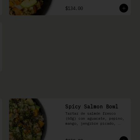
$134.00
Spicy Salmon Bowl
Tartar de salmón fresco 
(60g) con aguacate, pepino, 
mango, jengibre picado, 
cebollín, kizami nori y 
aderezo de aguachile Moshi 
sobre arroz shari