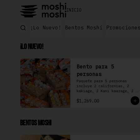
INICIO
¡Lo Nuevo!
Bentos Moshi
Promocione
¡Lo Nuevo!
Bento para 5
personas
Paquete para 5 personas 
incluye 2 californias, 2 
kakiage, 2 Kani kaarage, 2 
Filadelfia, 2 Mazinger, 2 
$1,269.00
Kakashi
Bentos Moshi