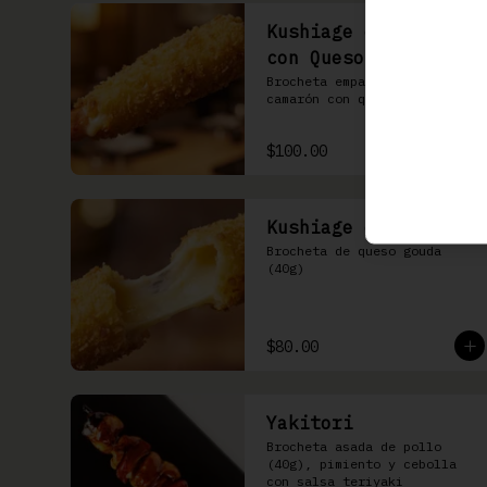
Kushiage de Camarón
con Queso
Brocheta empanizada de 
camarón con queso gouda
$100.00
Kushiage de Queso
Brocheta de queso gouda 
(40g)
$80.00
Yakitori
Brocheta asada de pollo 
(40g), pimiento y cebolla 
con salsa teriyaki