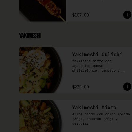
$107.00
Yakimeshi
Yakimeshi Culichi
Yakimeshi mixto con 
aguacate, queso 
philadelphia, tampico y 
mayonesa chipotle
$229.00
Yakimeshi Mixto
Arroz asado con carne molida 
(30g), camarón (20g) y 
verduras