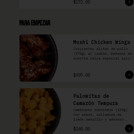
$172.00
Para Empezar
Moshi Chicken Wings
Crujientes alitas de pollo 
(370g) al carbón, bañadas en 
nuestra salsa especial spicy 
teriyaki
$309.00
Palomitas de
Camarón Tempura
Camarones rebozados (120g) 
con arare, ralladura de 
limón amarillo y aderezo 
Moshi
$248.00