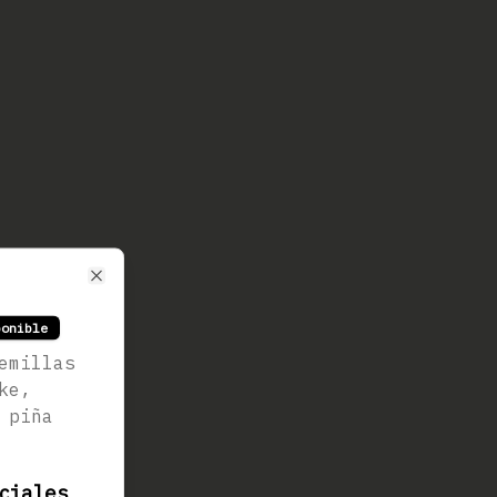
Close
ponible
emillas
ke,
 piña
ciales