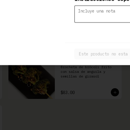
Kushiage de Plátano
con Queso
Brocheta de plátano con 
queso Philadelphia
$86.00
Este producto no esta 
Burokkori
Brocheta de brócoli frito 
con salsa de anguila y 
semillas de girasol
$83.00