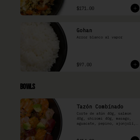
$171.00
Gohan
Arroz blanco al vapor
$97.00
Bowls
Tazón Combinado
Corte de atún 40g, salmon 
40g, shiromi 40g, masago, 
aguacate, pepino, ajonjolí, 
kizami nori y aderezo Moshi 
sobre arroz shari.