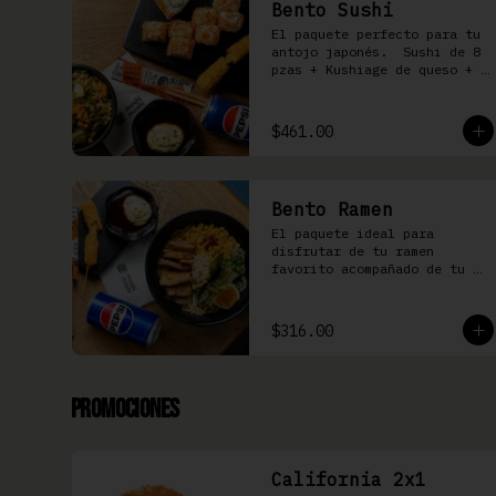
Bento Sushi
El paquete perfecto para tu 
antojo japonés.  Sushi de 8 
pzas + Kushiage de queso + 
Yakimeshi a elegir + 
refresco
$461.00
Bento Ramen
El paquete ideal para 
disfrutar de tu ramen 
favorito acompañado de tu 
kushiage favorita + bebida
$316.00
Promociones
California 2x1