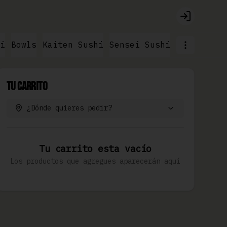
Login
i
Bowls
Kaiten Sushi
Sensei Sushi
Ramen & No
Tu Carrito
¿Dónde quieres pedir?
Tu carrito esta vacío
Los productos que agregues aparecerán aquí