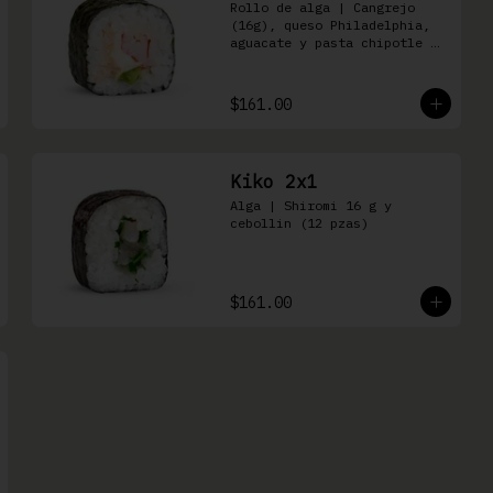
Rollo de alga | Cangrejo 
(16g), queso Philadelphia, 
aguacate y pasta chipotle 
(16 pzas)
$161.00
Kiko 2x1
Alga | Shiromi 16 g y 
cebollin (12 pzas)
$161.00