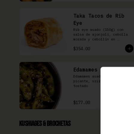
Taka Tacos de Rib
Eye
Rib eye asado (150g) con 
salsa de ajonjolí, cebolla 
morada y cebollín en 
tortilla de harina
$354.00
Edamames Spicy
Edamames asados, soya 
picante, sriracha & ajonjolí 
tostado
$177.00
Kushiages & Brochetas