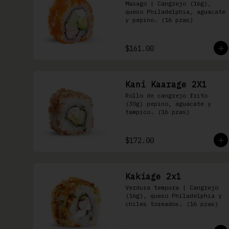
Masago | Cangrejo (16g), 
queso Philadelphia, aguacate 
y pepino. (16 pzas)
$161.00
Kani Kaarage 2X1
Rollo de cangrejo frito 
(30g) pepino, aguacate y 
tampico. (16 pzas)
$172.00
Kakiage 2x1
Verdura tempura | Cangrejo 
(16g), queso Philadelphia y 
chiles toreados. (16 pzas)