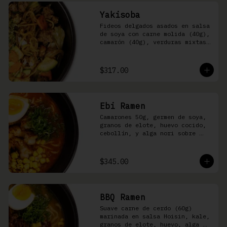
Yakisoba
Fideos delgados asados en salsa 
de soya con carne molida (40g), 
camarón (40g), verduras mixtas 
y aonori
$317.00
Ebi Ramen
Camarones 50g, germen de soya, 
granos de elote, huevo cocido, 
cebollín, y alga nori sobre 
fideos ramen en caldo picante 
de pescado
$345.00
BBQ Ramen
Suave carne de cerdo (60g) 
marinada en salsa Hoisin, kale, 
granos de elote, huevo, alga 