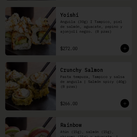
Yoishi
Anguila (30g) I Tampico, piel 
de salmón, aguacate, pepino y 
ajonjolí negro. (8 pzas)
$272.00
Crunchy Salmon
Pasta tempura, Tampico y salsa 
de anguila | Salmón spicy (40g) 
(8 pzas)
$266.00
Rainbow
Atún (15g), salmón (15g), 
shiromi (15g) y aguacate, | 