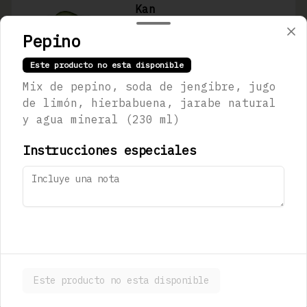
Kan
Jugo de limón real, jarabe de 
jengibre, pepino y agua mineral 
Pepino
(300ml)
Este producto no esta disponible
$123.00
Mix de pepino, soda de jengibre, jugo
de limón, hierbabuena, jarabe natural
y agua mineral (230 ml)
Sapporo Premium
473 ml
Instrucciones especiales
$180.00
Stella Artois
330 mL
Este producto no esta disponible