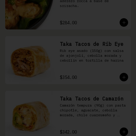
aderezo rocca a base de 
sriracha.
$284.00
Taka Tacos de Rib Eye
Rib eye asado (150g) con salsa 
de ajonjolí, cebolla morada y 
cebollín en tortilla de harina
$354.00
Taka Tacos de Camarón
Camarón tempura (90g) con pasta 
chipotle, aguacate, cebolla 
morada, chile cuaresmeño y 
masago en tortilla de harina
$342.00