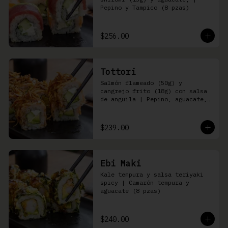
Pepino y Tampico (8 pzas)
$256.00
Tottori
Salmón flameado (50g) y 
cangrejo frito (18g) con salsa 
de anguila | Pepino, aguacate, 
queso Philadelphia (8 pzas)
$239.00
Ebi Maki
Kale tempura y salsa teriyaki 
spicy | Camarón tempura y 
aguacate (8 pzas)
$240.00