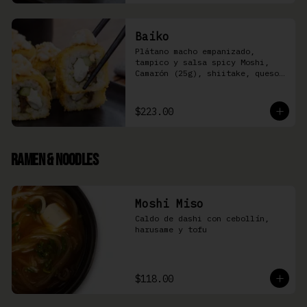
Baiko
Plátano macho empanizado, 
tampico y salsa spicy Moshi,  
Camarón (25g), shiitake, queso 
Philadelphia, y pepino (8 pzas)
$223.00
Ramen & Noodles
Moshi Miso
Caldo de dashi con cebollín, 
harusame y tofu
$118.00