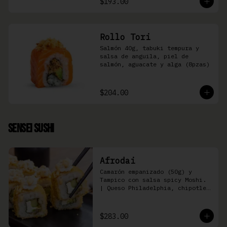
$193.00
Rollo Tori
Salmón 40g, tabuki tempura y 
salsa de anguila, piel de 
salmón, aguacate y alga (8pzas)
$204.00
Sensei Sushi
Afrodai
Camarón empanizado (50g) y  
Tampico con salsa spicy Moshi. 
| Queso Philadelphia, chipotle, 
pepino, aguacate (8 pzas)
$283.00