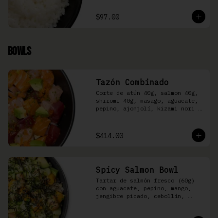
$97.00
Bowls
Tazón Combinado
Corte de atún 40g, salmon 40g, 
shiromi 40g, masago, aguacate, 
pepino, ajonjolí, kizami nori y 
aderezo Moshi sobre arroz 
shari.
$414.00
Spicy Salmon Bowl
Tartar de salmón fresco (60g) 
con aguacate, pepino, mango, 
jengibre picado, cebollín, 
kizami nori y aderezo de 
aguachile Moshi sobre arroz 