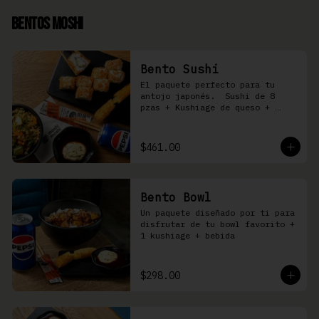
Bentos Moshi
Bento Sushi
El paquete perfecto para tu 
antojo japonés.  Sushi de 8 
pzas + Kushiage de queso + 
Yakimeshi a elegir + refresco
$461.00
Bento Bowl
Un paquete diseñado por ti para 
disfrutar de tu bowl favorito + 
1 kushiage + bebida
$298.00