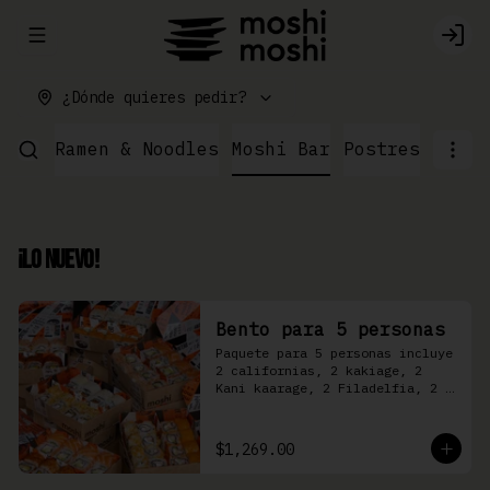
Abrir menu de navegación
Logi
¿Dónde quieres pedir?
ushi
Ramen & Noodles
Moshi Bar
Postres
¡Lo Nuevo!
Bento para 5 personas
Paquete para 5 personas incluye 
2 californias, 2 kakiage, 2 
Kani kaarage, 2 Filadelfia, 2 
Mazinger, 2 Kakashi
$1,269.00