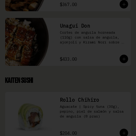
$367.00
Unagui Don
Cortes de anguila horneada 
(110g) con salsa de anguila, 
ajonjolí y Kizami Nori sobre 
arroz gohan
$433.00
Kaiten Sushi
Rollo Chihiro
Aguacate | Spicy tuna (30g), 
pepino, piel de salmón y salsa 
de anguila (8 pzas)
$204.00