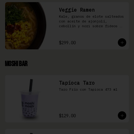
Veggie Ramen
Kale, granos de elote salteados 
con aceite de ajonjolí, 
cebollín y nori sobre fideos 
Ramen en caldo base miso y 
condimento de salsa de chiles
$299.00
Moshi Bar
Tapioca Taro
Taro Frío con Tapioca 473 ml
$129.00