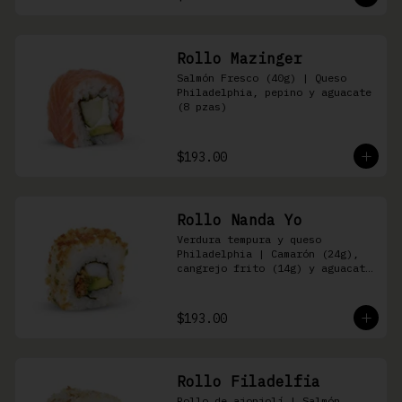
Rollo Mazinger
Salmón Fresco (40g) | Queso 
Philadelphia, pepino y aguacate 
(8 pzas)
$193.00
Rollo Nanda Yo
Verdura tempura y queso 
Philadelphia | Camarón (24g), 
cangrejo frito (14g) y aguacate 
(8 pzas)
$193.00
Rollo Filadelfia
Rollo de ajonjolí | Salmón 