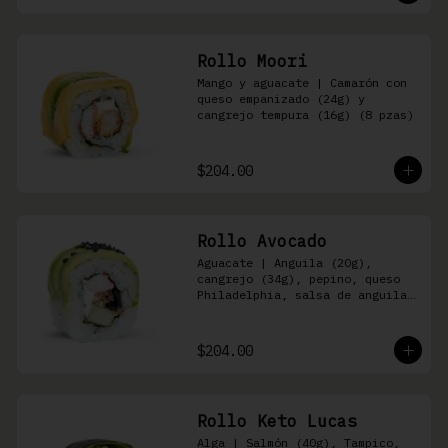
Rollo Moori
Mango y aguacate | Camarón con 
queso empanizado (24g) y 
cangrejo tempura (16g) (8 pzas)
$204.00
Rollo Avocado
Aguacate | Anguila (20g), 
cangrejo (34g), pepino, queso 
Philadelphia, salsa de anguila 
y ajonjolí negro (8 pzas)
$204.00
Rollo Keto Lucas
Alga | Salmón (40g), Tampico, 