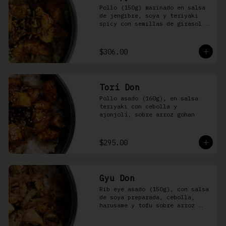
Pollo (150g) marinado en salsa 
de jengibre, soya y teriyaki 
spicy con semillas de girasol y 
ralladura de limón amarillo 
sobre arroz integral
$306.00
Tori Don
Pollo asado (160g), en salsa 
teriyaki con cebolla y 
ajonjolí, sobre arroz gohan
$295.00
Gyu Don
Rib eye asado (150g), con salsa 
de soya preparada, cebolla, 
harusame y tofu sobre arroz 
gohan o yakimeshi