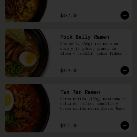
nori, aceite de ajonjolí y 
salsa spicy garlic en caldo de 
cerdo
$337.00
Pork Belly Ramen
Porkbelly (50g) marinado en 
soya y jengibre, granos de 
elote y cebollín sobre fideos 
Ramen en caldo base de cerdo y 
condimento de salsa de chiles
$329.00
Tan Tan Ramen
Carne molida (100g) marinada en 
salsa de chiles, cebollín y 
huevo cocido sobre fideos Ramen
$321.00