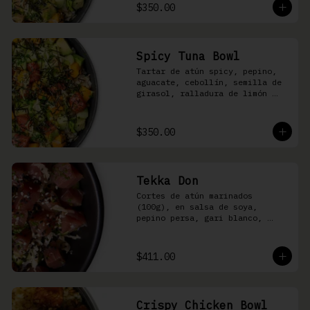
shari
$350.00
Spicy Tuna Bowl
Tartar de atún spicy, pepino, 
aguacate, cebollín, semilla de 
girasol, ralladura de limón 
amarillo, mango, kizami nori, 
salsa spicy y arroz shari
$350.00
Tekka Don
Cortes de atún marinados 
(100g), en salsa de soya, 
pepino persa, gari blanco, 
wasabi, cebollín y ajonjolí 
sobre arroz shari.
$411.00
Crispy Chicken Bowl