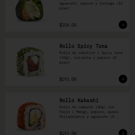
aguacate, pepino y lechuga (12 
pzas)
$204.00
Rollo Spicy Tuna
Rollo de cebollín | Spicy tuna 
(30g), sriracha y pepino (8 
pzas)
$193.00
Rollo Kakashi
Rollo de camarón (40g) con 
Tajín | Mango, pepino, queso 
Philadelphia y aguacate (8 
pzas)
$193.00