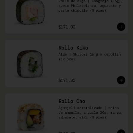
Rollo de alga | Cangrejo (16g), 
queso Philadelphia, aguacate y 
pasta chipotle (8 pzas)
$171.00
Rollo Kiko
Alga | Shiromi 16 g y cebollin 
(12 pza)
$171.00
Rollo Cho
Ajonjolí caramelizado | salsa 
de anguila, anguila 30g, mango, 
aguacate, alga (8 pzas)