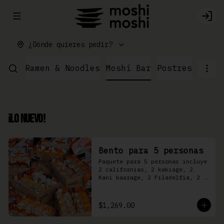
Abrir menu de navegación
Logi
¿Dónde quieres pedir?
ushi
Ramen & Noodles
Moshi Bar
Postres
¡Lo Nuevo!
Bento para 5 personas
Paquete para 5 personas incluye 
2 californias, 2 kakiage, 2 
Kani kaarage, 2 Filadelfia, 2 
Mazinger, 2 Kakashi
$1,269.00