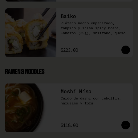
Baiko
Plátano macho empanizado, 
tampico y salsa spicy Moshi,  
Camarón (25g), shiitake, queso 
Philadelphia, y pepino (8 pzas)
$223.00
Ramen & Noodles
Moshi Miso
Caldo de dashi con cebollín, 
harusame y tofu
$118.00