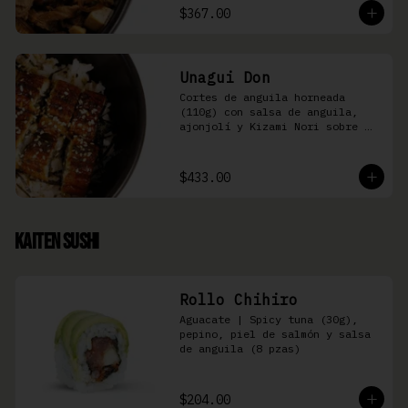
$367.00
Unagui Don
Cortes de anguila horneada 
(110g) con salsa de anguila, 
ajonjolí y Kizami Nori sobre 
arroz gohan
$433.00
Kaiten Sushi
Rollo Chihiro
Aguacate | Spicy tuna (30g), 
pepino, piel de salmón y salsa 
de anguila (8 pzas)
$204.00