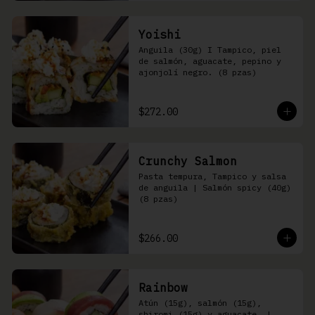
Yoishi
Anguila (30g) I Tampico, piel 
de salmón, aguacate, pepino y 
ajonjolí negro. (8 pzas)
$272.00
Crunchy Salmon
Pasta tempura, Tampico y salsa 
de anguila | Salmón spicy (40g) 
(8 pzas)
$266.00
Rainbow
Atún (15g), salmón (15g), 
shiromi (15g) y aguacate, | 