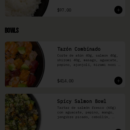
$97.00
Bowls
Tazón Combinado
Corte de atún 40g, salmon 40g, 
shiromi 40g, masago, aguacate, 
pepino, ajonjolí, kizami nori y 
aderezo Moshi sobre arroz 
shari.
$414.00
Spicy Salmon Bowl
Tartar de salmón fresco (60g) 
con aguacate, pepino, mango, 
jengibre picado, cebollín, 
kizami nori y aderezo de 
aguachile Moshi sobre arroz 