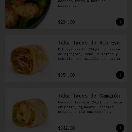
aderezo rocca a base de 
sriracha.
$284.00
Taka Tacos de Rib Eye
Rib eye asado (150g) con salsa 
de ajonjolí, cebolla morada y 
cebollín en tortilla de harina
$354.00
Taka Tacos de Camarón
Camarón tempura (90g) con pasta 
chipotle, aguacate, cebolla 
morada, chile cuaresmeño y 
masago en tortilla de harina
$342.00