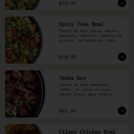
shari
$350.00
Spicy Tuna Bowl
Tartar de atún spicy, pepino, 
aguacate, cebollín, semilla de 
girasol, ralladura de limón 
amarillo, mango, kizami nori, 
salsa spicy y arroz shari
$350.00
Tekka Don
Cortes de atún marinados 
(100g), en salsa de soya, 
pepino persa, gari blanco, 
wasabi, cebollín y ajonjolí 
sobre arroz shari.
$411.00
Crispy Chicken Bowl