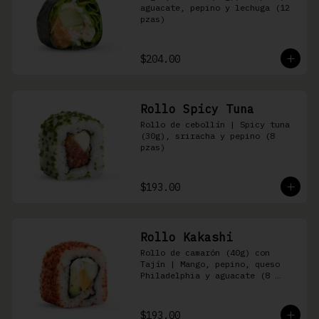
aguacate, pepino y lechuga (12 
pzas)
$204.00
Rollo Spicy Tuna
Rollo de cebollín | Spicy tuna 
(30g), sriracha y pepino (8 
pzas)
$193.00
Rollo Kakashi
Rollo de camarón (40g) con 
Tajín | Mango, pepino, queso 
Philadelphia y aguacate (8 
pzas)
$193.00