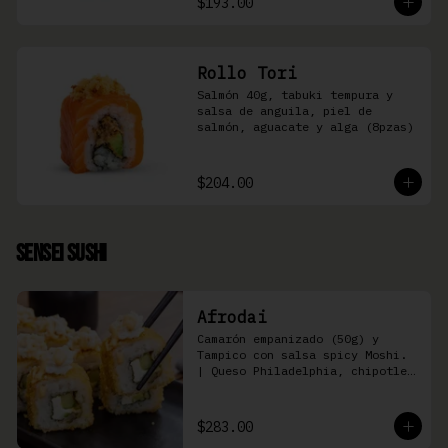
$193.00
Rollo Tori
Salmón 40g, tabuki tempura y 
salsa de anguila, piel de 
salmón, aguacate y alga (8pzas)
$204.00
Sensei Sushi
Afrodai
Camarón empanizado (50g) y  
Tampico con salsa spicy Moshi. 
| Queso Philadelphia, chipotle, 
pepino, aguacate (8 pzas)
$283.00