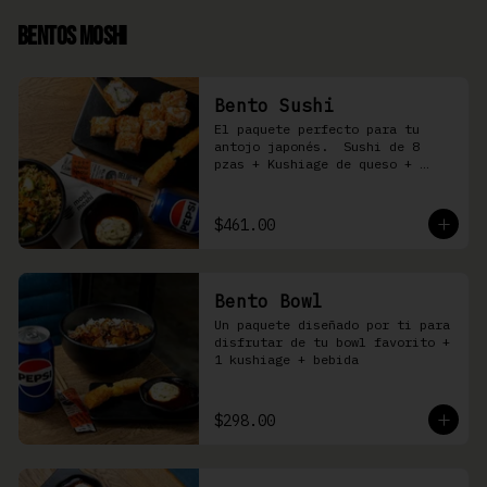
Bentos Moshi
Bento Sushi
El paquete perfecto para tu 
antojo japonés.  Sushi de 8 
pzas + Kushiage de queso + 
Yakimeshi a elegir + refresco
$461.00
Bento Bowl
Un paquete diseñado por ti para 
disfrutar de tu bowl favorito + 
1 kushiage + bebida
$298.00