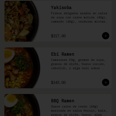
Yakisoba
Fideos delgados asados en salsa 
de soya con carne molida (40g), 
camarón (40g), verduras mixtas 
y aonori
$317.00
Ebi Ramen
Camarones 50g, germen de soya, 
granos de elote, huevo cocido, 
cebollín, y alga nori sobre 
fideos ramen en caldo picante 
de pescado
$345.00
BBQ Ramen
Suave carne de cerdo (60g) 
marinada en salsa Hoisin, kale, 
granos de elote, huevo, alga 