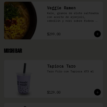
Veggie Ramen
Kale, granos de elote salteados 
con aceite de ajonjolí, 
cebollín y nori sobre fideos 
Ramen en caldo base miso y 
condimento de salsa de chiles
$299.00
Moshi Bar
Tapioca Taro
Taro Frío con Tapioca 473 ml
$129.00