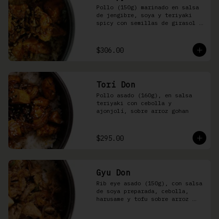
Pollo (150g) marinado en salsa 
de jengibre, soya y teriyaki 
spicy con semillas de girasol y 
ralladura de limón amarillo 
sobre arroz integral
$306.00
Tori Don
Pollo asado (160g), en salsa 
teriyaki con cebolla y 
ajonjolí, sobre arroz gohan
$295.00
Gyu Don
Rib eye asado (150g), con salsa 
de soya preparada, cebolla, 
harusame y tofu sobre arroz 
gohan o yakimeshi