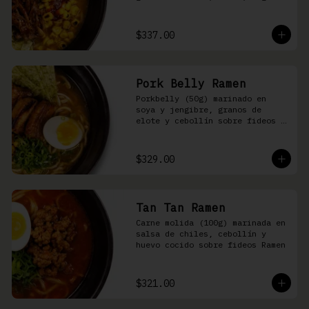
nori, aceite de ajonjolí y 
salsa spicy garlic en caldo de 
cerdo
$337.00
Pork Belly Ramen
Porkbelly (50g) marinado en 
soya y jengibre, granos de 
elote y cebollín sobre fideos 
Ramen en caldo base de cerdo y 
condimento de salsa de chiles
$329.00
Tan Tan Ramen
Carne molida (100g) marinada en 
salsa de chiles, cebollín y 
huevo cocido sobre fideos Ramen
$321.00