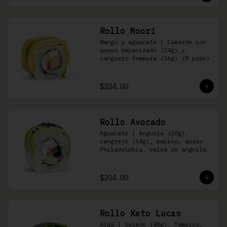
Rollo Moori
Mango y aguacate | Camarón con 
queso empanizado (24g) y 
cangrejo tempura (16g) (8 pzas)
$204.00
Rollo Avocado
Aguacate | Anguila (20g), 
cangrejo (34g), pepino, queso 
Philadelphia, salsa de anguila 
y ajonjolí negro (8 pzas)
$204.00
Rollo Keto Lucas
Alga | Salmón (40g), Tampico, 