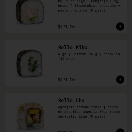
Rollo de alga | Cangrejo (16g), 
queso Philadelphia, aguacate y 
pasta chipotle (8 pzas)
$171.00
Rollo Kiko
Alga | Shiromi 16 g y cebollin 
(12 pza)
$171.00
Rollo Cho
Ajonjolí caramelizado | salsa 
de anguila, anguila 30g, mango, 
aguacate, alga (8 pzas)