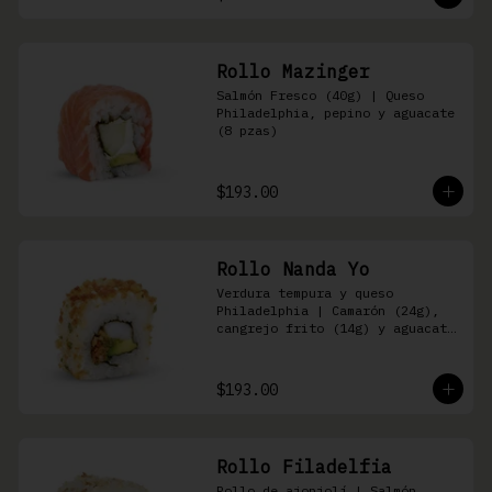
Rollo Mazinger
Salmón Fresco (40g) | Queso 
Philadelphia, pepino y aguacate 
(8 pzas)
$193.00
Rollo Nanda Yo
Verdura tempura y queso 
Philadelphia | Camarón (24g), 
cangrejo frito (14g) y aguacate 
(8 pzas)
$193.00
Rollo Filadelfia
Rollo de ajonjolí | Salmón 