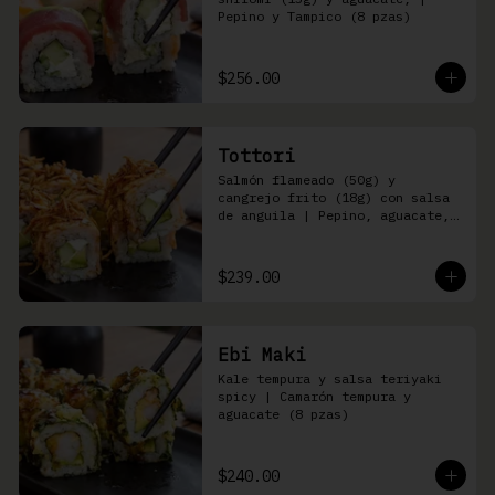
Pepino y Tampico (8 pzas)
$256.00
Tottori
Salmón flameado (50g) y 
cangrejo frito (18g) con salsa 
de anguila | Pepino, aguacate, 
queso Philadelphia (8 pzas)
$239.00
Ebi Maki
Kale tempura y salsa teriyaki 
spicy | Camarón tempura y 
aguacate (8 pzas)
$240.00