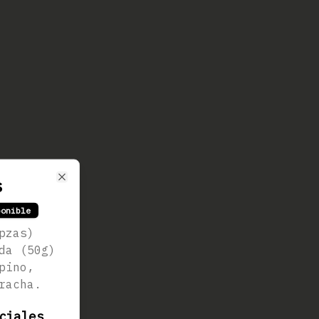
s
Close
ponible
pzas)
da (50g)
pino,
racha.
ciales