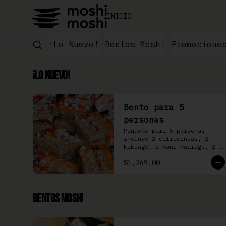
INICIO
¡Lo Nuevo!
Bentos Moshi
Promocione
¡Lo Nuevo!
Bento para 5
personas
Paquete para 5 personas 
incluye 2 californias, 2 
kakiage, 2 Kani kaarage, 2 
Filadelfia, 2 Mazinger, 2 
$1,269.00
Kakashi
Bentos Moshi