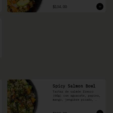
$134.00
Spicy Salmon Bowl
Tartar de salmón fresco 
(60g) con aguacate, pepino, 
mango, jengibre picado, 
cebollín, kizami nori y 
aderezo de aguachile Moshi 
sobre arroz shari