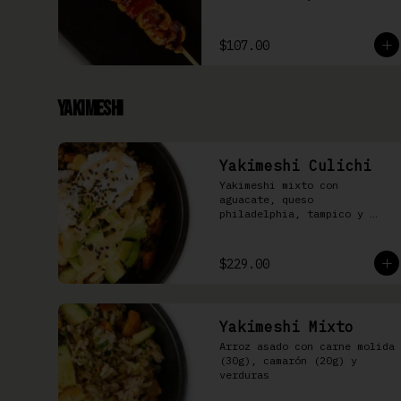
$107.00
Yakimeshi
Yakimeshi Culichi
Yakimeshi mixto con 
aguacate, queso 
philadelphia, tampico y 
mayonesa chipotle
$229.00
Yakimeshi Mixto
Arroz asado con carne molida 
(30g), camarón (20g) y 
verduras