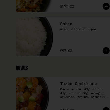
$171.00
Gohan
Arroz blanco al vapor
$97.00
Bowls
Tazón Combinado
Corte de atún 40g, salmon 
40g, shiromi 40g, masago, 
aguacate, pepino, ajonjolí, 
kizami nori y aderezo Moshi 
sobre arroz shari.