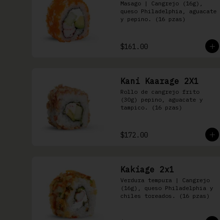
Masago | Cangrejo (16g), 
queso Philadelphia, aguacate 
y pepino. (16 pzas)
$161.00
Kani Kaarage 2X1
Rollo de cangrejo frito 
(30g) pepino, aguacate y 
tampico. (16 pzas)
$172.00
Kakiage 2x1
Verdura tempura | Cangrejo 
(16g), queso Philadelphia y 
chiles toreados. (16 pzas)