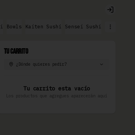
Login
i
Bowls
Kaiten Sushi
Sensei Sushi
Ramen & No
Tu Carrito
¿Dónde quieres pedir?
Tu carrito esta vacío
Los productos que agregues aparecerán aquí