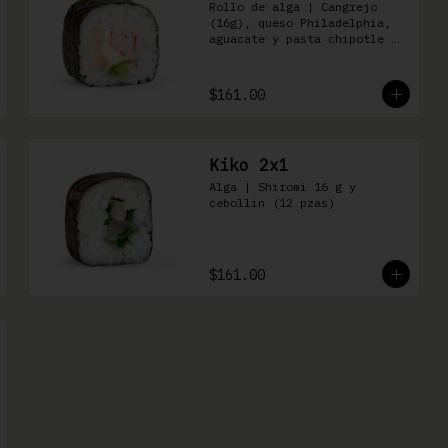
Rollo de alga | Cangrejo 
(16g), queso Philadelphia, 
aguacate y pasta chipotle 
(16 pzas)
$161.00
Kiko 2x1
Alga | Shiromi 16 g y 
cebollin (12 pzas)
$161.00