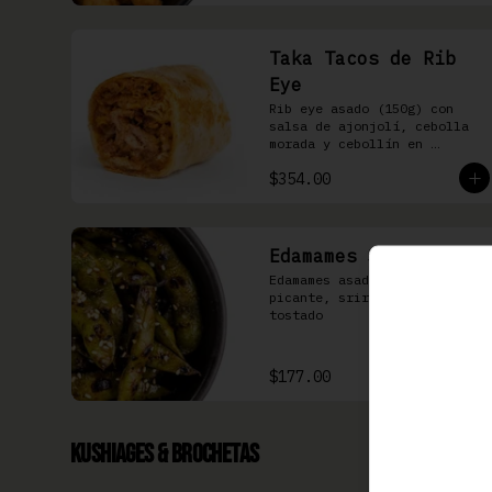
Taka Tacos de Rib
Eye
Rib eye asado (150g) con 
salsa de ajonjolí, cebolla 
morada y cebollín en 
tortilla de harina
$354.00
Edamames Spicy
Edamames asados, soya 
picante, sriracha & ajonjolí 
tostado
$177.00
Kushiages & Brochetas