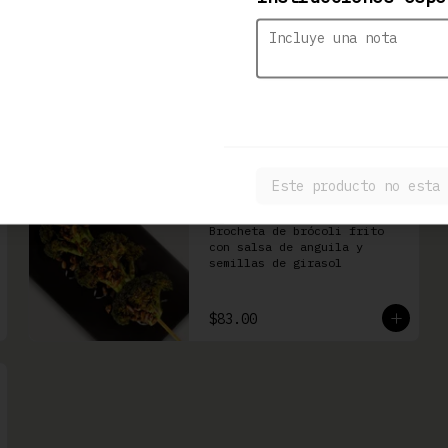
Kushiage de Plátano
con Queso
Brocheta de plátano con 
queso Philadelphia
$86.00
Este producto no esta 
Burokkori
Brocheta de brócoli frito 
con salsa de anguila y 
semillas de girasol
$83.00