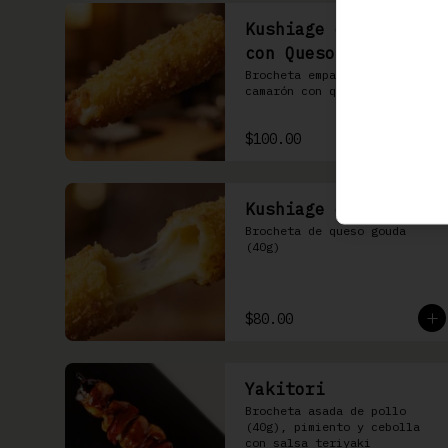
Kushiage de Camarón
con Queso
Brocheta empanizada de 
camarón con queso gouda
$100.00
Kushiage de Queso
Brocheta de queso gouda 
(40g)
$80.00
Yakitori
Brocheta asada de pollo 
(40g), pimiento y cebolla 
con salsa teriyaki