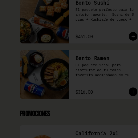
Bento Sushi
El paquete perfecto para tu 
antojo japonés.  Sushi de 8 
pzas + Kushiage de queso + 
Yakimeshi a elegir + 
refresco
$461.00
Bento Ramen
El paquete ideal para 
disfrutar de tu ramen 
favorito acompañado de tu 
kushiage favorita + bebida
$316.00
Promociones
California 2x1