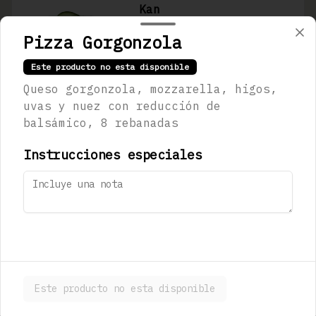
Kan
Jugo de limón real, jarabe de 
jengibre, pepino y agua mineral 
Pizza Gorgonzola
(300ml)
Este producto no esta disponible
$123.00
Queso gorgonzola, mozzarella, higos,
uvas y nuez con reducción de
balsámico, 8 rebanadas
Sapporo Premium
473 ml
Instrucciones especiales
$180.00
Stella Artois
330 mL
Este producto no esta disponible