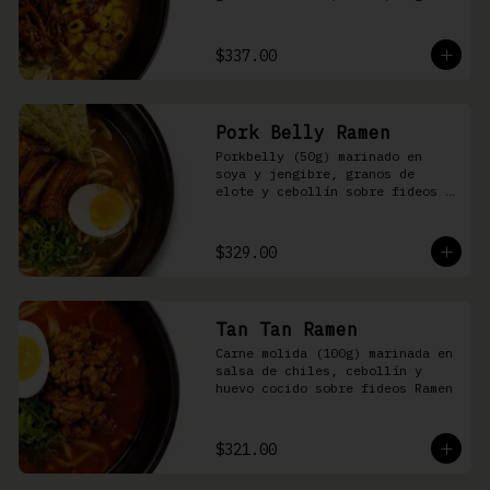
nori, aceite de ajonjolí y 
salsa spicy garlic en caldo de 
cerdo
$337.00
Pork Belly Ramen
Porkbelly (50g) marinado en 
soya y jengibre, granos de 
elote y cebollín sobre fideos 
Ramen en caldo base de cerdo y 
condimento de salsa de chiles
$329.00
Tan Tan Ramen
Carne molida (100g) marinada en 
salsa de chiles, cebollín y 
huevo cocido sobre fideos Ramen
$321.00