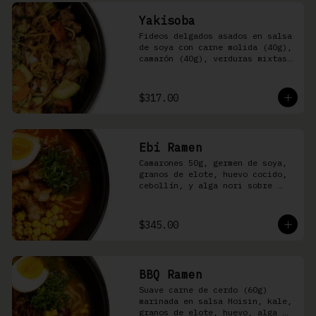
Yakisoba
Fideos delgados asados en salsa 
de soya con carne molida (40g), 
camarón (40g), verduras mixtas 
y aonori
$317.00
Ebi Ramen
Camarones 50g, germen de soya, 
granos de elote, huevo cocido, 
cebollín, y alga nori sobre 
fideos ramen en caldo picante 
de pescado
$345.00
BBQ Ramen
Suave carne de cerdo (60g) 
marinada en salsa Hoisin, kale, 
granos de elote, huevo, alga 