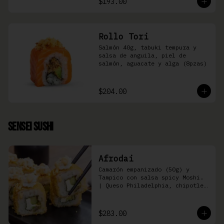
$193.00
Rollo Tori
Salmón 40g, tabuki tempura y 
salsa de anguila, piel de 
salmón, aguacate y alga (8pzas)
$204.00
Sensei Sushi
Afrodai
Camarón empanizado (50g) y  
Tampico con salsa spicy Moshi. 
| Queso Philadelphia, chipotle, 
pepino, aguacate (8 pzas)
$283.00