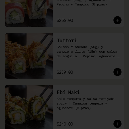
Pepino y Tampico (8 pzas)
$256.00
Tottori
Salmón flameado (50g) y 
cangrejo frito (18g) con salsa 
de anguila | Pepino, aguacate, 
queso Philadelphia (8 pzas)
$239.00
Ebi Maki
Kale tempura y salsa teriyaki 
spicy | Camarón tempura y 
aguacate (8 pzas)
$240.00