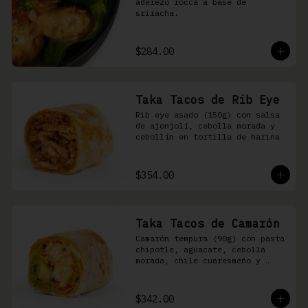
aderezo rocca a base de 
sriracha.
$284.00
Taka Tacos de Rib Eye
Rib eye asado (150g) con salsa 
de ajonjolí, cebolla morada y 
cebollín en tortilla de harina
$354.00
Taka Tacos de Camarón
Camarón tempura (90g) con pasta 
chipotle, aguacate, cebolla 
morada, chile cuaresmeño y 
masago en tortilla de harina
$342.00