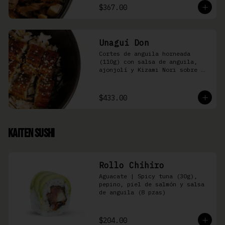
$367.00
Unagui Don
Cortes de anguila horneada 
(110g) con salsa de anguila, 
ajonjolí y Kizami Nori sobre 
arroz gohan
$433.00
Kaiten Sushi
Rollo Chihiro
Aguacate | Spicy tuna (30g), 
pepino, piel de salmón y salsa 
de anguila (8 pzas)
$204.00