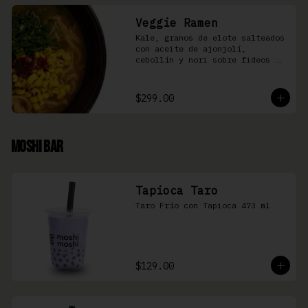
Veggie Ramen
Kale, granos de elote salteados 
con aceite de ajonjolí, 
cebollín y nori sobre fideos 
Ramen en caldo base miso y 
condimento de salsa de chiles
$299.00
Moshi Bar
Tapioca Taro
Taro Frío con Tapioca 473 ml
$129.00