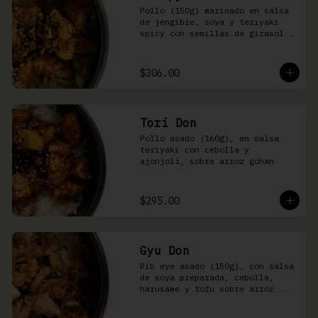
Pollo (150g) marinado en salsa 
de jengibre, soya y teriyaki 
spicy con semillas de girasol y 
ralladura de limón amarillo 
sobre arroz integral
$306.00
Tori Don
Pollo asado (160g), en salsa 
teriyaki con cebolla y 
ajonjolí, sobre arroz gohan
$295.00
Gyu Don
Rib eye asado (150g), con salsa 
de soya preparada, cebolla, 
harusame y tofu sobre arroz 
gohan o yakimeshi