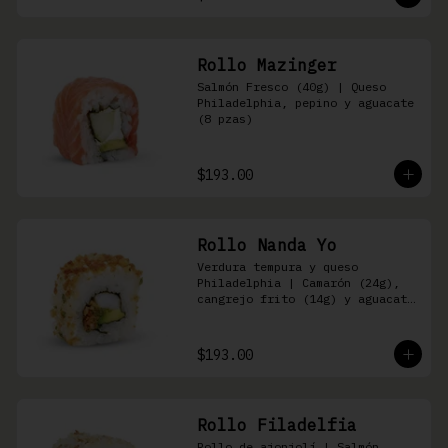
Rollo Mazinger
Salmón Fresco (40g) | Queso 
Philadelphia, pepino y aguacate 
(8 pzas)
$193.00
Rollo Nanda Yo
Verdura tempura y queso 
Philadelphia | Camarón (24g), 
cangrejo frito (14g) y aguacate 
(8 pzas)
$193.00
Rollo Filadelfia
Rollo de ajonjolí | Salmón 