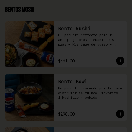
Bentos Moshi
Bento Sushi
El paquete perfecto para tu 
antojo japonés.  Sushi de 8 
pzas + Kushiage de queso + 
Yakimeshi a elegir + refresco
$461.00
Bento Bowl
Un paquete diseñado por ti para 
disfrutar de tu bowl favorito + 
1 kushiage + bebida
$298.00