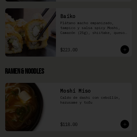
Baiko
Plátano macho empanizado, 
tampico y salsa spicy Moshi,  
Camarón (25g), shiitake, queso 
Philadelphia, y pepino (8 pzas)
$223.00
Ramen & Noodles
Moshi Miso
Caldo de dashi con cebollín, 
harusame y tofu
$118.00