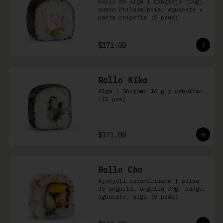
Rollo de alga | Cangrejo (16g), 
queso Philadelphia, aguacate y 
pasta chipotle (8 pzas)
$171.00
Rollo Kiko
Alga | Shiromi 16 g y cebollin 
(12 pza)
$171.00
Rollo Cho
Ajonjolí caramelizado | salsa 
de anguila, anguila 30g, mango, 
aguacate, alga (8 pzas)