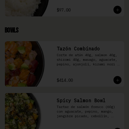
$97.00
Bowls
Tazón Combinado
Corte de atún 40g, salmon 40g, 
shiromi 40g, masago, aguacate, 
pepino, ajonjolí, kizami nori y 
aderezo Moshi sobre arroz 
shari.
$414.00
Spicy Salmon Bowl
Tartar de salmón fresco (60g) 
con aguacate, pepino, mango, 
jengibre picado, cebollín, 
kizami nori y aderezo de 
aguachile Moshi sobre arroz 