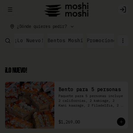
Abrir menu de navegación
Logi
¿Dónde quieres pedir?
¡Lo Nuevo!
Bentos Moshi
Promociones
Par
¡Lo Nuevo!
Bento para 5 personas
Paquete para 5 personas incluye 
2 californias, 2 kakiage, 2 
Kani kaarage, 2 Filadelfia, 2 
Mazinger, 2 Kakashi
$1,269.00