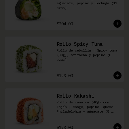
aguacate, pepino y lechuga (12 
pzas)
$204.00
Rollo Spicy Tuna
Rollo de cebollín | Spicy tuna 
(30g), sriracha y pepino (8 
pzas)
$193.00
Rollo Kakashi
Rollo de camarón (40g) con 
Tajín | Mango, pepino, queso 
Philadelphia y aguacate (8 
pzas)
$193.00