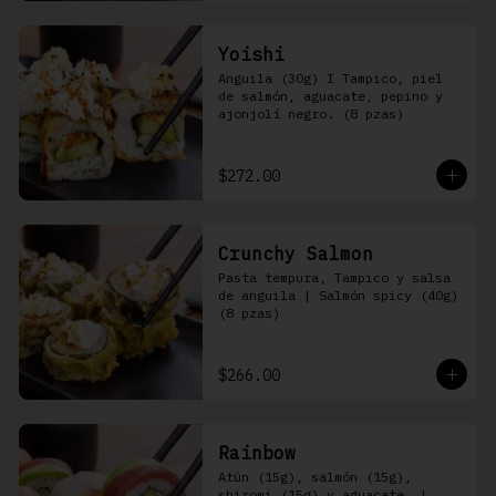
Yoishi
Anguila (30g) I Tampico, piel 
de salmón, aguacate, pepino y 
ajonjolí negro. (8 pzas)
$272.00
Crunchy Salmon
Pasta tempura, Tampico y salsa 
de anguila | Salmón spicy (40g) 
(8 pzas)
$266.00
Rainbow
Atún (15g), salmón (15g), 
shiromi (15g) y aguacate, | 