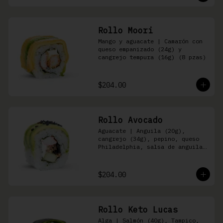
Rollo Moori
Mango y aguacate | Camarón con 
queso empanizado (24g) y 
cangrejo tempura (16g) (8 pzas)
$204.00
Rollo Avocado
Aguacate | Anguila (20g), 
cangrejo (34g), pepino, queso 
Philadelphia, salsa de anguila 
y ajonjolí negro (8 pzas)
$204.00
Rollo Keto Lucas
Alga | Salmón (40g), Tampico, 