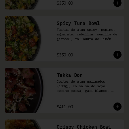
shari
$350.00
Spicy Tuna Bowl
Tartar de atún spicy, pepino, 
aguacate, cebollín, semilla de 
girasol, ralladura de limón 
amarillo, mango, kizami nori, 
salsa spicy y arroz shari
$350.00
Tekka Don
Cortes de atún marinados 
(100g), en salsa de soya, 
pepino persa, gari blanco, 
wasabi, cebollín y ajonjolí 
sobre arroz shari.
$411.00
Crispy Chicken Bowl