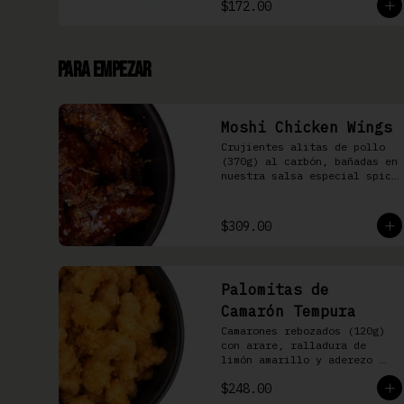
$172.00
Para Empezar
Moshi Chicken Wings
Crujientes alitas de pollo 
(370g) al carbón, bañadas en 
nuestra salsa especial spicy 
teriyaki
$309.00
Palomitas de
Camarón Tempura
Camarones rebozados (120g) 
con arare, ralladura de 
limón amarillo y aderezo 
Moshi
$248.00