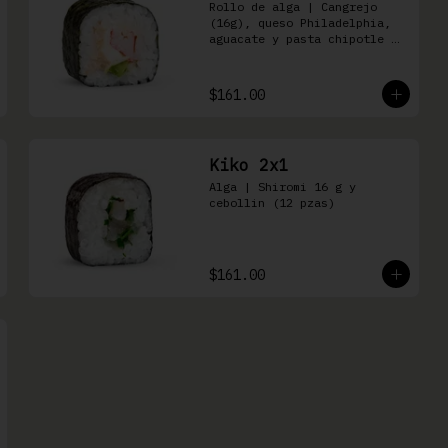
Rollo de alga | Cangrejo 
(16g), queso Philadelphia, 
aguacate y pasta chipotle 
(16 pzas)
$161.00
Kiko 2x1
Alga | Shiromi 16 g y 
cebollin (12 pzas)
$161.00