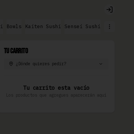
Login
i
Bowls
Kaiten Sushi
Sensei Sushi
Ramen & No
Tu Carrito
¿Dónde quieres pedir?
Tu carrito esta vacío
Los productos que agregues aparecerán aquí