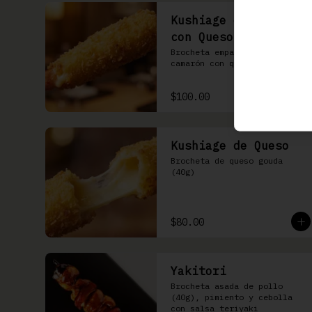
Kushiage de Camarón
con Queso
Brocheta empanizada de 
camarón con queso gouda
$100.00
Kushiage de Queso
Brocheta de queso gouda 
(40g)
$80.00
Yakitori
Brocheta asada de pollo 
(40g), pimiento y cebolla 
con salsa teriyaki