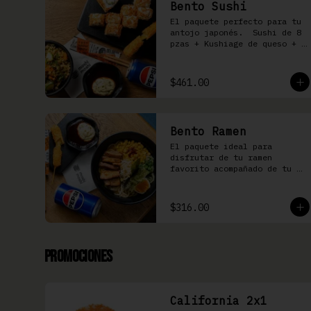
Bento Sushi
El paquete perfecto para tu 
antojo japonés.  Sushi de 8 
pzas + Kushiage de queso + 
Yakimeshi a elegir + 
refresco
$461.00
Bento Ramen
El paquete ideal para 
disfrutar de tu ramen 
favorito acompañado de tu 
kushiage favorita + bebida
$316.00
Promociones
California 2x1