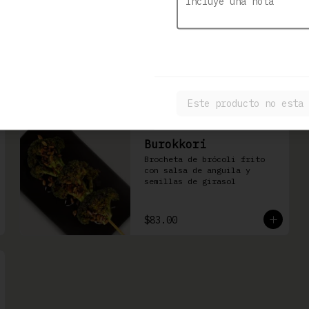
Kushiage de Plátano
con Queso
Brocheta de plátano con 
queso Philadelphia
$86.00
Este producto no esta 
Burokkori
Brocheta de brócoli frito 
con salsa de anguila y 
semillas de girasol
$83.00