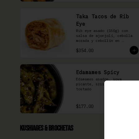
Taka Tacos de Rib
Eye
Rib eye asado (150g) con 
salsa de ajonjolí, cebolla 
morada y cebollín en 
tortilla de harina
$354.00
Edamames Spicy
Edamames asados, soya 
picante, sriracha & ajonjolí 
tostado
$177.00
Kushiages & Brochetas