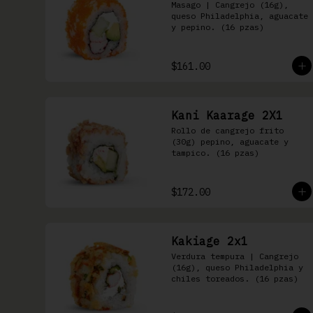
Masago | Cangrejo (16g), 
queso Philadelphia, aguacate 
y pepino. (16 pzas)
$161.00
Kani Kaarage 2X1
Rollo de cangrejo frito 
(30g) pepino, aguacate y 
tampico. (16 pzas)
$172.00
Kakiage 2x1
Verdura tempura | Cangrejo 
(16g), queso Philadelphia y 
chiles toreados. (16 pzas)