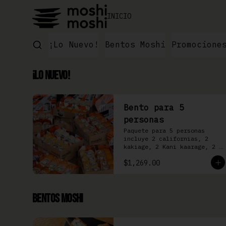
INICIO
¡Lo Nuevo!
Bentos Moshi
Promocione
¡Lo Nuevo!
Bento para 5
personas
Paquete para 5 personas 
incluye 2 californias, 2 
kakiage, 2 Kani kaarage, 2 
Filadelfia, 2 Mazinger, 2 
$1,269.00
Kakashi
Bentos Moshi