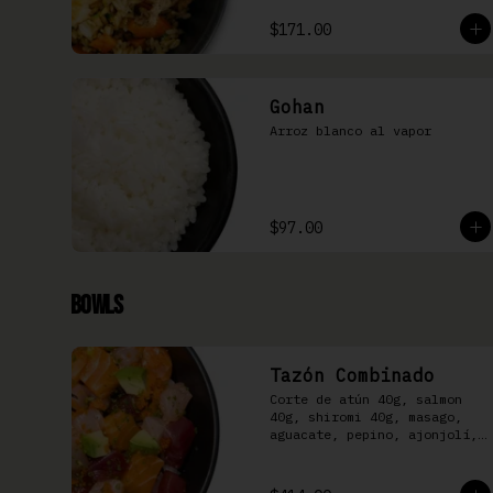
$171.00
Gohan
Arroz blanco al vapor
$97.00
Bowls
Tazón Combinado
Corte de atún 40g, salmon 
40g, shiromi 40g, masago, 
aguacate, pepino, ajonjolí, 
kizami nori y aderezo Moshi 
sobre arroz shari.