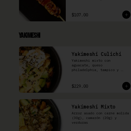
$107.00
Yakimeshi
Yakimeshi Culichi
Yakimeshi mixto con 
aguacate, queso 
philadelphia, tampico y 
mayonesa chipotle
$229.00
Yakimeshi Mixto
Arroz asado con carne molida 
(30g), camarón (20g) y 
verduras