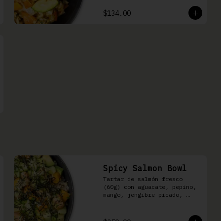
$134.00
Spicy Salmon Bowl
Tartar de salmón fresco 
(60g) con aguacate, pepino, 
mango, jengibre picado, 
cebollín, kizami nori y 
aderezo de aguachile Moshi 
sobre arroz shari