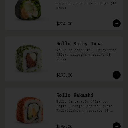
aguacate, pepino y lechuga (12 
pzas)
$204.00
Rollo Spicy Tuna
Rollo de cebollín | Spicy tuna 
(30g), sriracha y pepino (8 
pzas)
$193.00
Rollo Kakashi
Rollo de camarón (40g) con 
Tajín | Mango, pepino, queso 
Philadelphia y aguacate (8 
pzas)
$193.00