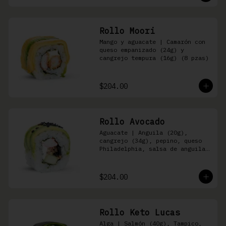
Rollo Moori
Mango y aguacate | Camarón con 
queso empanizado (24g) y 
cangrejo tempura (16g) (8 pzas)
$204.00
Rollo Avocado
Aguacate | Anguila (20g), 
cangrejo (34g), pepino, queso 
Philadelphia, salsa de anguila 
y ajonjolí negro (8 pzas)
$204.00
Rollo Keto Lucas
Alga | Salmón (40g), Tampico, 