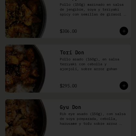
Pollo (150g) marinado en salsa 
de jengibre, soya y teriyaki 
spicy con semillas de girasol y 
ralladura de limón amarillo 
sobre arroz integral
$306.00
Tori Don
Pollo asado (160g), en salsa 
teriyaki con cebolla y 
ajonjolí, sobre arroz gohan
$295.00
Gyu Don
Rib eye asado (150g), con salsa 
de soya preparada, cebolla, 
harusame y tofu sobre arroz 
gohan o yakimeshi