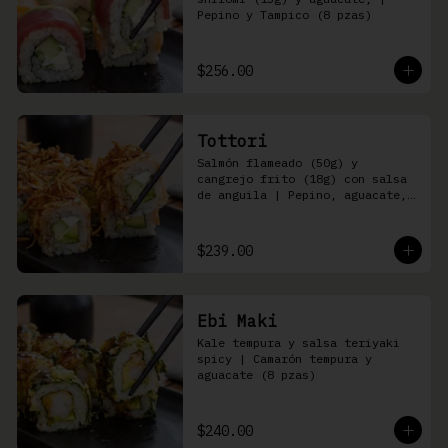
Pepino y Tampico (8 pzas)
$256.00
Tottori
Salmón flameado (50g) y 
cangrejo frito (18g) con salsa 
de anguila | Pepino, aguacate, 
queso Philadelphia (8 pzas)
$239.00
Ebi Maki
Kale tempura y salsa teriyaki 
spicy | Camarón tempura y 
aguacate (8 pzas)
$240.00