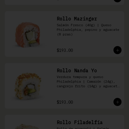
Rollo Mazinger
Salmón Fresco (40g) | Queso 
Philadelphia, pepino y aguacate 
(8 pzas)
$193.00
Rollo Nanda Yo
Verdura tempura y queso 
Philadelphia | Camarón (24g), 
cangrejo frito (14g) y aguacate 
(8 pzas)
$193.00
Rollo Filadelfia
Rollo de ajonjolí | Salmón 