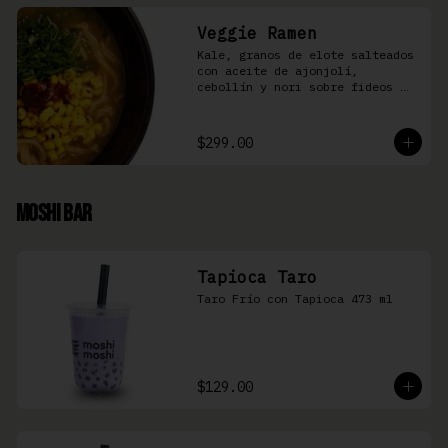
Veggie Ramen
Kale, granos de elote salteados 
con aceite de ajonjolí, 
cebollín y nori sobre fideos 
Ramen en caldo base miso y 
condimento de salsa de chiles
$299.00
Moshi Bar
Tapioca Taro
Taro Frío con Tapioca 473 ml
$129.00