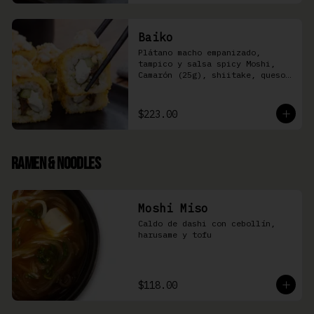
Baiko
Plátano macho empanizado, 
tampico y salsa spicy Moshi,  
Camarón (25g), shiitake, queso 
Philadelphia, y pepino (8 pzas)
$223.00
Ramen & Noodles
Moshi Miso
Caldo de dashi con cebollín, 
harusame y tofu
$118.00