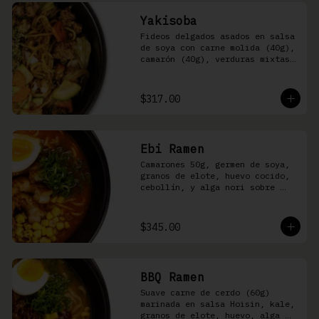
Yakisoba
Fideos delgados asados en salsa 
de soya con carne molida (40g), 
camarón (40g), verduras mixtas 
y aonori
$317.00
Ebi Ramen
Camarones 50g, germen de soya, 
granos de elote, huevo cocido, 
cebollín, y alga nori sobre 
fideos ramen en caldo picante 
de pescado
$345.00
BBQ Ramen
Suave carne de cerdo (60g) 
marinada en salsa Hoisin, kale, 
granos de elote, huevo, alga 