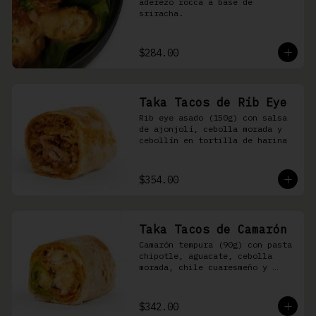
aderezo rocca a base de 
sriracha.
$284.00
Taka Tacos de Rib Eye
Rib eye asado (150g) con salsa 
de ajonjolí, cebolla morada y 
cebollín en tortilla de harina
$354.00
Taka Tacos de Camarón
Camarón tempura (90g) con pasta 
chipotle, aguacate, cebolla 
morada, chile cuaresmeño y 
masago en tortilla de harina
$342.00