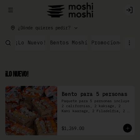
Abrir menu de navegación
Logi
¿Dónde quieres pedir?
¡Lo Nuevo!
Bentos Moshi
Promociones
Par
¡Lo Nuevo!
Bento para 5 personas
Paquete para 5 personas incluye 
2 californias, 2 kakiage, 2 
Kani kaarage, 2 Filadelfia, 2 
Mazinger, 2 Kakashi
$1,269.00