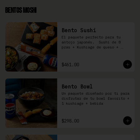
Bentos Moshi
Bento Sushi
El paquete perfecto para tu 
antojo japonés.  Sushi de 8 
pzas + Kushiage de queso + 
Yakimeshi a elegir + refresco
$461.00
Bento Bowl
Un paquete diseñado por ti para 
disfrutar de tu bowl favorito + 
1 kushiage + bebida
$298.00