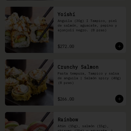
Yoishi
Anguila (30g) I Tampico, piel 
de salmón, aguacate, pepino y 
ajonjolí negro. (8 pzas)
$272.00
Crunchy Salmon
Pasta tempura, Tampico y salsa 
de anguila | Salmón spicy (40g) 
(8 pzas)
$266.00
Rainbow
Atún (15g), salmón (15g), 
shiromi (15g) y aguacate, | 