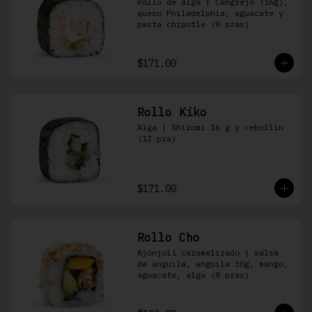
Rollo de alga | Cangrejo (16g), 
queso Philadelphia, aguacate y 
pasta chipotle (8 pzas)
$171.00
Rollo Kiko
Alga | Shiromi 16 g y cebollin 
(12 pza)
$171.00
Rollo Cho
Ajonjolí caramelizado | salsa 
de anguila, anguila 30g, mango, 
aguacate, alga (8 pzas)