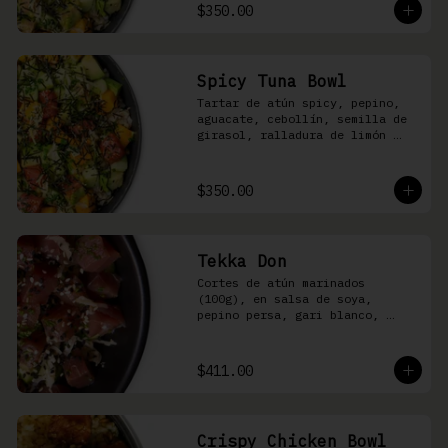
shari
$350.00
Spicy Tuna Bowl
Tartar de atún spicy, pepino, 
aguacate, cebollín, semilla de 
girasol, ralladura de limón 
amarillo, mango, kizami nori, 
salsa spicy y arroz shari
$350.00
Tekka Don
Cortes de atún marinados 
(100g), en salsa de soya, 
pepino persa, gari blanco, 
wasabi, cebollín y ajonjolí 
sobre arroz shari.
$411.00
Crispy Chicken Bowl