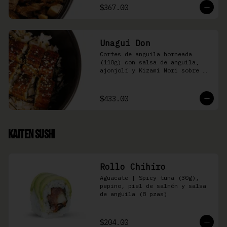
$367.00
Unagui Don
Cortes de anguila horneada 
(110g) con salsa de anguila, 
ajonjolí y Kizami Nori sobre 
arroz gohan
$433.00
Kaiten Sushi
Rollo Chihiro
Aguacate | Spicy tuna (30g), 
pepino, piel de salmón y salsa 
de anguila (8 pzas)
$204.00