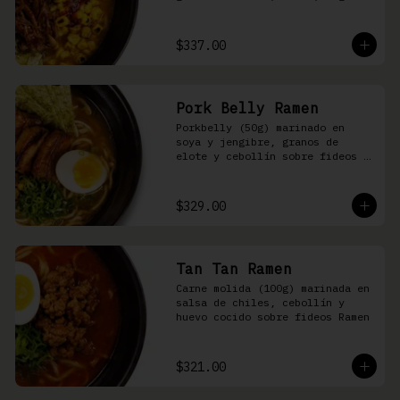
nori, aceite de ajonjolí y 
salsa spicy garlic en caldo de 
cerdo
$337.00
Pork Belly Ramen
Porkbelly (50g) marinado en 
soya y jengibre, granos de 
elote y cebollín sobre fideos 
Ramen en caldo base de cerdo y 
condimento de salsa de chiles
$329.00
Tan Tan Ramen
Carne molida (100g) marinada en 
salsa de chiles, cebollín y 
huevo cocido sobre fideos Ramen
$321.00