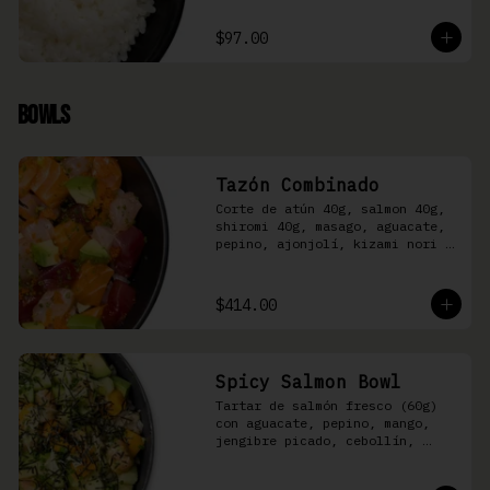
$97.00
Bowls
Tazón Combinado
Corte de atún 40g, salmon 40g, 
shiromi 40g, masago, aguacate, 
pepino, ajonjolí, kizami nori y 
aderezo Moshi sobre arroz 
shari.
$414.00
Spicy Salmon Bowl
Tartar de salmón fresco (60g) 
con aguacate, pepino, mango, 
jengibre picado, cebollín, 
kizami nori y aderezo de 
aguachile Moshi sobre arroz 