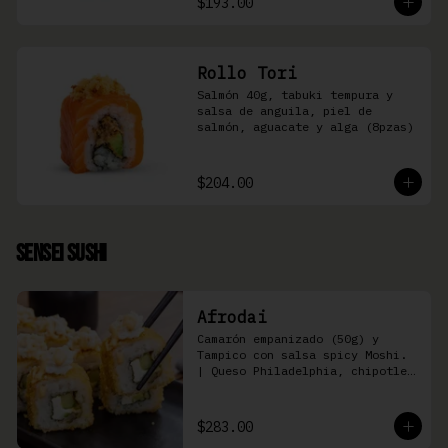
$193.00
Rollo Tori
Salmón 40g, tabuki tempura y 
salsa de anguila, piel de 
salmón, aguacate y alga (8pzas)
$204.00
Sensei Sushi
Afrodai
Camarón empanizado (50g) y  
Tampico con salsa spicy Moshi. 
| Queso Philadelphia, chipotle, 
pepino, aguacate (8 pzas)
$283.00