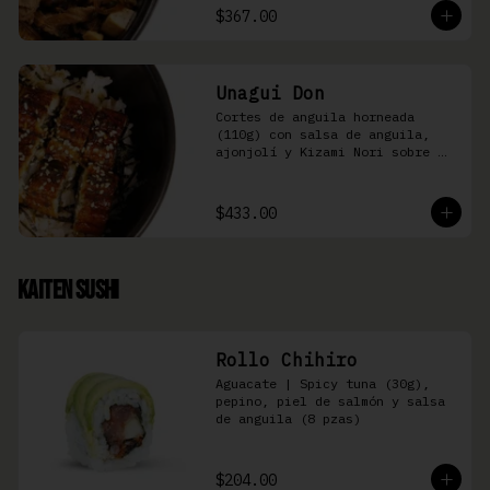
$367.00
Unagui Don
Cortes de anguila horneada 
(110g) con salsa de anguila, 
ajonjolí y Kizami Nori sobre 
arroz gohan
$433.00
Kaiten Sushi
Rollo Chihiro
Aguacate | Spicy tuna (30g), 
pepino, piel de salmón y salsa 
de anguila (8 pzas)
$204.00