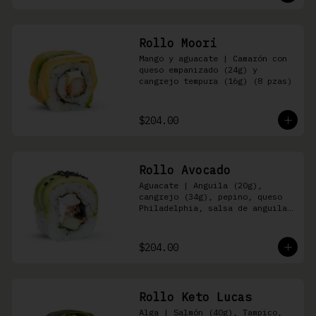
Rollo Moori
Mango y aguacate | Camarón con 
queso empanizado (24g) y 
cangrejo tempura (16g) (8 pzas)
$204.00
Rollo Avocado
Aguacate | Anguila (20g), 
cangrejo (34g), pepino, queso 
Philadelphia, salsa de anguila 
y ajonjolí negro (8 pzas)
$204.00
Rollo Keto Lucas
Alga | Salmón (40g), Tampico, 