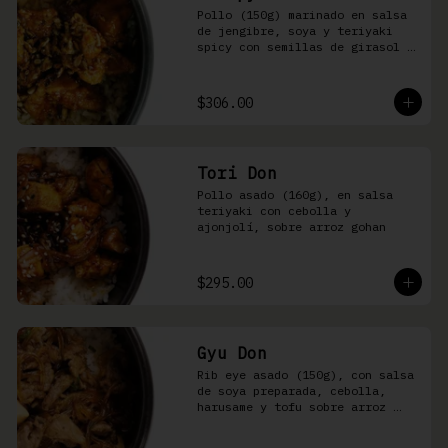
Pollo (150g) marinado en salsa 
de jengibre, soya y teriyaki 
spicy con semillas de girasol y 
ralladura de limón amarillo 
sobre arroz integral
$306.00
Tori Don
Pollo asado (160g), en salsa 
teriyaki con cebolla y 
ajonjolí, sobre arroz gohan
$295.00
Gyu Don
Rib eye asado (150g), con salsa 
de soya preparada, cebolla, 
harusame y tofu sobre arroz 
gohan o yakimeshi