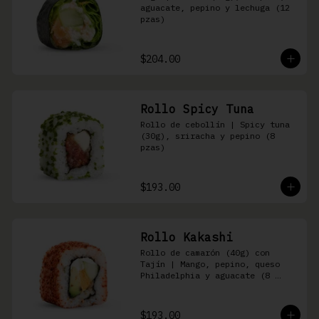
aguacate, pepino y lechuga (12 
pzas)
$204.00
Rollo Spicy Tuna
Rollo de cebollín | Spicy tuna 
(30g), sriracha y pepino (8 
pzas)
$193.00
Rollo Kakashi
Rollo de camarón (40g) con 
Tajín | Mango, pepino, queso 
Philadelphia y aguacate (8 
pzas)
$193.00