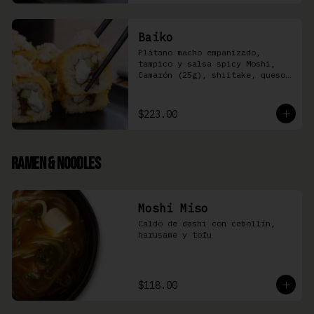
Baiko
Plátano macho empanizado, 
tampico y salsa spicy Moshi,  
Camarón (25g), shiitake, queso 
Philadelphia, y pepino (8 pzas)
$223.00
Ramen & Noodles
Moshi Miso
Caldo de dashi con cebollín, 
harusame y tofu
$118.00