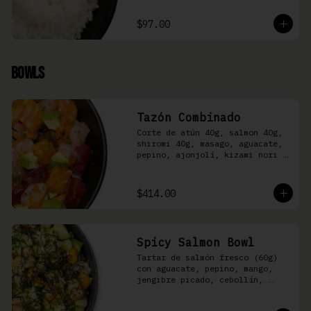
$97.00
Bowls
Tazón Combinado
Corte de atún 40g, salmon 40g, 
shiromi 40g, masago, aguacate, 
pepino, ajonjolí, kizami nori y 
aderezo Moshi sobre arroz 
shari.
$414.00
Spicy Salmon Bowl
Tartar de salmón fresco (60g) 
con aguacate, pepino, mango, 
jengibre picado, cebollín, 
kizami nori y aderezo de 
aguachile Moshi sobre arroz 