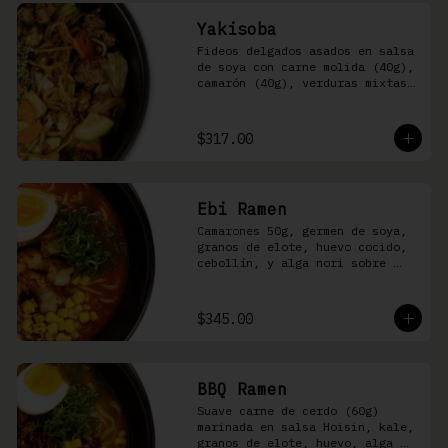
Yakisoba
Fideos delgados asados en salsa 
de soya con carne molida (40g), 
camarón (40g), verduras mixtas 
y aonori
$317.00
Ebi Ramen
Camarones 50g, germen de soya, 
granos de elote, huevo cocido, 
cebollín, y alga nori sobre 
fideos ramen en caldo picante 
de pescado
$345.00
BBQ Ramen
Suave carne de cerdo (60g) 
marinada en salsa Hoisin, kale, 
granos de elote, huevo, alga 