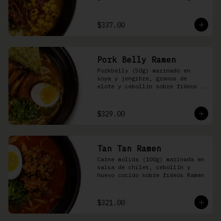
nori, aceite de ajonjolí y 
salsa spicy garlic en caldo de 
cerdo
$337.00
Pork Belly Ramen
Porkbelly (50g) marinado en 
soya y jengibre, granos de 
elote y cebollín sobre fideos 
Ramen en caldo base de cerdo y 
condimento de salsa de chiles
$329.00
Tan Tan Ramen
Carne molida (100g) marinada en 
salsa de chiles, cebollín y 
huevo cocido sobre fideos Ramen
$321.00