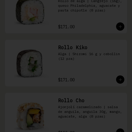
Rollo de alga | Cangrejo (16g), 
queso Philadelphia, aguacate y 
pasta chipotle (8 pzas)
$171.00
Rollo Kiko
Alga | Shiromi 16 g y cebollin 
(12 pza)
$171.00
Rollo Cho
Ajonjolí caramelizado | salsa 
de anguila, anguila 30g, mango, 
aguacate, alga (8 pzas)