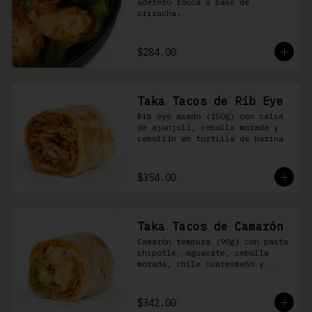
aderezo rocca a base de 
sriracha.
$284.00
Taka Tacos de Rib Eye
Rib eye asado (150g) con salsa 
de ajonjolí, cebolla morada y 
cebollín en tortilla de harina
$354.00
Taka Tacos de Camarón
Camarón tempura (90g) con pasta 
chipotle, aguacate, cebolla 
morada, chile cuaresmeño y 
masago en tortilla de harina
$342.00