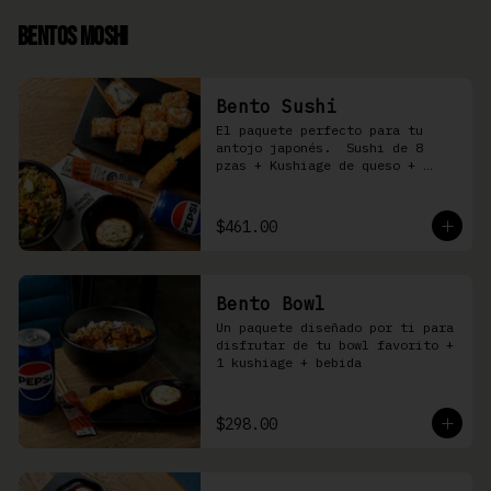
Bentos Moshi
Bento Sushi
El paquete perfecto para tu 
antojo japonés.  Sushi de 8 
pzas + Kushiage de queso + 
Yakimeshi a elegir + refresco
$461.00
Bento Bowl
Un paquete diseñado por ti para 
disfrutar de tu bowl favorito + 
1 kushiage + bebida
$298.00