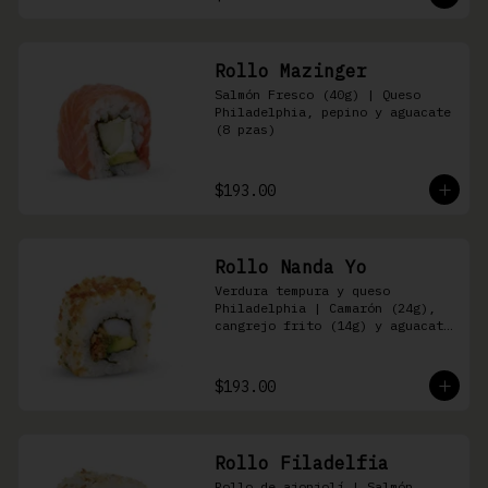
Rollo Mazinger
Salmón Fresco (40g) | Queso 
Philadelphia, pepino y aguacate 
(8 pzas)
$193.00
Rollo Nanda Yo
Verdura tempura y queso 
Philadelphia | Camarón (24g), 
cangrejo frito (14g) y aguacate 
(8 pzas)
$193.00
Rollo Filadelfia
Rollo de ajonjolí | Salmón 