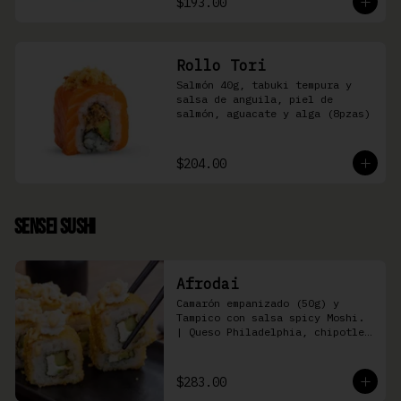
$193.00
Rollo Tori
Salmón 40g, tabuki tempura y 
salsa de anguila, piel de 
salmón, aguacate y alga (8pzas)
$204.00
Sensei Sushi
Afrodai
Camarón empanizado (50g) y  
Tampico con salsa spicy Moshi. 
| Queso Philadelphia, chipotle, 
pepino, aguacate (8 pzas)
$283.00