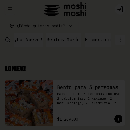
Abrir menu de navegación
Logi
¿Dónde quieres pedir?
¡Lo Nuevo!
Bentos Moshi
Promociones
Par
¡Lo Nuevo!
Bento para 5 personas
Paquete para 5 personas incluye 
2 californias, 2 kakiage, 2 
Kani kaarage, 2 Filadelfia, 2 
Mazinger, 2 Kakashi
$1,269.00