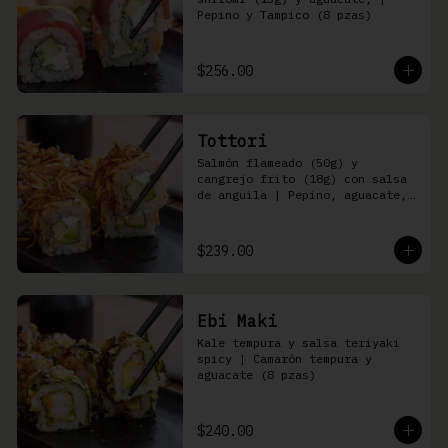
Pepino y Tampico (8 pzas)
$256.00
Tottori
Salmón flameado (50g) y 
cangrejo frito (18g) con salsa 
de anguila | Pepino, aguacate, 
queso Philadelphia (8 pzas)
$239.00
Ebi Maki
Kale tempura y salsa teriyaki 
spicy | Camarón tempura y 
aguacate (8 pzas)
$240.00