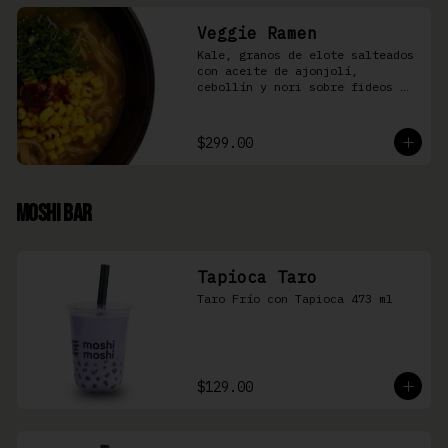
Veggie Ramen
Kale, granos de elote salteados 
con aceite de ajonjolí, 
cebollín y nori sobre fideos 
Ramen en caldo base miso y 
condimento de salsa de chiles
$299.00
Moshi Bar
Tapioca Taro
Taro Frío con Tapioca 473 ml
$129.00