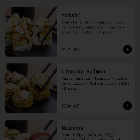
Yoishi
Anguila (30g) I Tampico, piel 
de salmón, aguacate, pepino y 
ajonjolí negro. (8 pzas)
$272.00
Crunchy Salmon
Pasta tempura, Tampico y salsa 
de anguila | Salmón spicy (40g) 
(8 pzas)
$266.00
Rainbow
Atún (15g), salmón (15g), 
shiromi (15g) y aguacate, | 