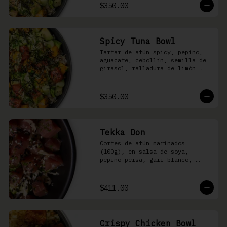
shari
$350.00
Spicy Tuna Bowl
Tartar de atún spicy, pepino, 
aguacate, cebollín, semilla de 
girasol, ralladura de limón 
amarillo, mango, kizami nori, 
salsa spicy y arroz shari
$350.00
Tekka Don
Cortes de atún marinados 
(100g), en salsa de soya, 
pepino persa, gari blanco, 
wasabi, cebollín y ajonjolí 
sobre arroz shari.
$411.00
Crispy Chicken Bowl