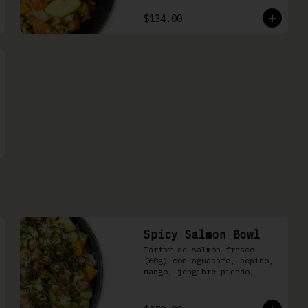
$134.00
Spicy Salmon Bowl
Tartar de salmón fresco 
(60g) con aguacate, pepino, 
mango, jengibre picado, 
cebollín, kizami nori y 
aderezo de aguachile Moshi 
sobre arroz shari