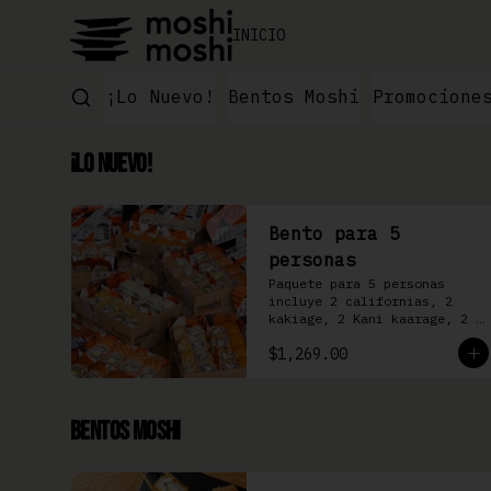
INICIO
¡Lo Nuevo!
Bentos Moshi
Promocione
¡Lo Nuevo!
Bento para 5
personas
Paquete para 5 personas 
incluye 2 californias, 2 
kakiage, 2 Kani kaarage, 2 
Filadelfia, 2 Mazinger, 2 
$1,269.00
Kakashi
Bentos Moshi