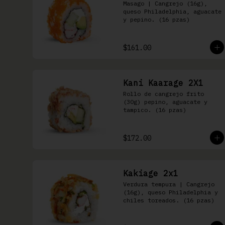
Masago | Cangrejo (16g), 
queso Philadelphia, aguacate 
y pepino. (16 pzas)
$161.00
Kani Kaarage 2X1
Rollo de cangrejo frito 
(30g) pepino, aguacate y 
tampico. (16 pzas)
$172.00
Kakiage 2x1
Verdura tempura | Cangrejo 
(16g), queso Philadelphia y 
chiles toreados. (16 pzas)