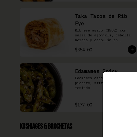
Taka Tacos de Rib
Eye
Rib eye asado (150g) con 
salsa de ajonjolí, cebolla 
morada y cebollín en 
tortilla de harina
$354.00
Edamames Spicy
Edamames asados, soya 
picante, sriracha & ajonjolí 
tostado
$177.00
Kushiages & Brochetas