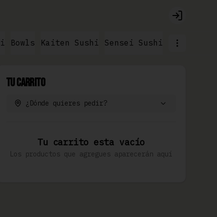
Login
i
Bowls
Kaiten Sushi
Sensei Sushi
Ramen & No
Tu Carrito
¿Dónde quieres pedir?
Tu carrito esta vacío
Los productos que agregues aparecerán aquí