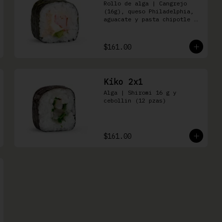
Rollo de alga | Cangrejo 
(16g), queso Philadelphia, 
aguacate y pasta chipotle 
(16 pzas)
$161.00
Kiko 2x1
Alga | Shiromi 16 g y 
cebollin (12 pzas)
$161.00