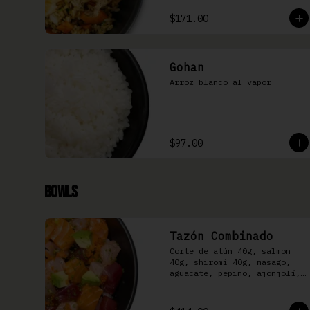
$171.00
Gohan
Arroz blanco al vapor
$97.00
Bowls
Tazón Combinado
Corte de atún 40g, salmon 
40g, shiromi 40g, masago, 
aguacate, pepino, ajonjolí, 
kizami nori y aderezo Moshi 
sobre arroz shari.