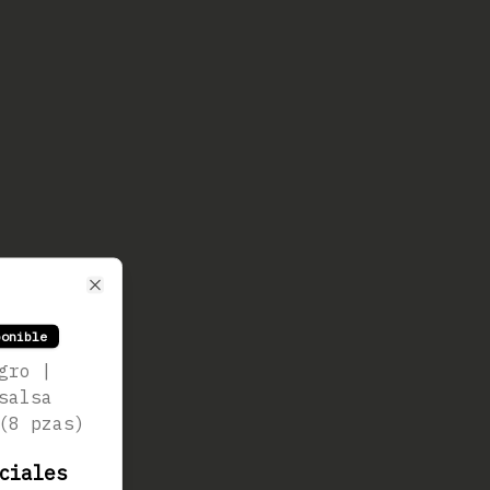
Close
ponible
gro |
salsa
(8 pzas)
ciales