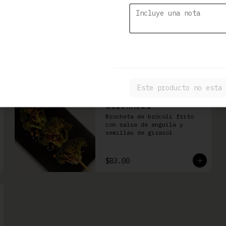
Kushiage de Plátano
con Queso
Brocheta de plátano con 
queso Philadelphia
$86.00
Este producto no esta 
Burokkori
Brocheta de brócoli frito 
con salsa de anguila y 
semillas de girasol
$83.00