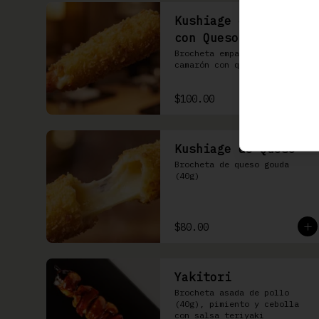
Kushiage de Camarón
con Queso
Brocheta empanizada de 
camarón con queso gouda
$100.00
Kushiage de Queso
Brocheta de queso gouda 
(40g)
$80.00
Yakitori
Brocheta asada de pollo 
(40g), pimiento y cebolla 
con salsa teriyaki