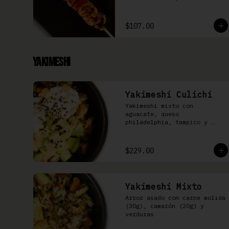
$107.00
Yakimeshi
Yakimeshi Culichi
Yakimeshi mixto con 
aguacate, queso 
philadelphia, tampico y 
mayonesa chipotle
$229.00
Yakimeshi Mixto
Arroz asado con carne molida 
(30g), camarón (20g) y 
verduras