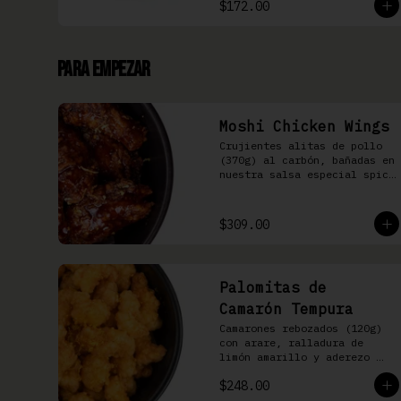
$172.00
Para Empezar
Moshi Chicken Wings
Crujientes alitas de pollo 
(370g) al carbón, bañadas en 
nuestra salsa especial spicy 
teriyaki
$309.00
Palomitas de
Camarón Tempura
Camarones rebozados (120g) 
con arare, ralladura de 
limón amarillo y aderezo 
Moshi
$248.00