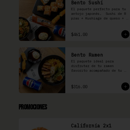
Bento Sushi
El paquete perfecto para tu 
antojo japonés.  Sushi de 8 
pzas + Kushiage de queso + 
Yakimeshi a elegir + 
refresco
$461.00
Bento Ramen
El paquete ideal para 
disfrutar de tu ramen 
favorito acompañado de tu 
kushiage favorita + bebida
$316.00
Promociones
California 2x1