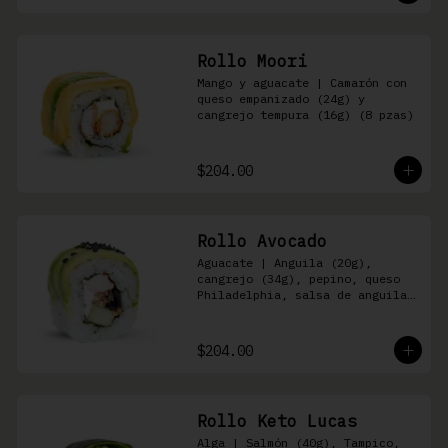
Rollo Moori
Mango y aguacate | Camarón con 
queso empanizado (24g) y 
cangrejo tempura (16g) (8 pzas)
$204.00
Rollo Avocado
Aguacate | Anguila (20g), 
cangrejo (34g), pepino, queso 
Philadelphia, salsa de anguila 
y ajonjolí negro (8 pzas)
$204.00
Rollo Keto Lucas
Alga | Salmón (40g), Tampico, 