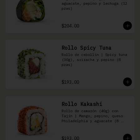
aguacate, pepino y lechuga (12 
pzas)
$204.00
Rollo Spicy Tuna
Rollo de cebollín | Spicy tuna 
(30g), sriracha y pepino (8 
pzas)
$193.00
Rollo Kakashi
Rollo de camarón (40g) con 
Tajín | Mango, pepino, queso 
Philadelphia y aguacate (8 
pzas)
$193.00