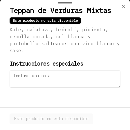
Kan
Teppan de Verduras Mixtas
Jugo de limón real, jarabe de 
jengibre, pepino y agua mineral 
(300ml)
Este producto no esta disponible
Kale, calabaza, brócoli, pimiento,
$123.00
cebolla morada, col blanca y
portobello salteados con vino blanco y
sake.
Sapporo Premium
473 ml
Instrucciones especiales
$180.00
Stella Artois
330 mL
Este producto no esta disponible