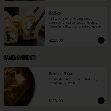
Baiko
Plátano macho empanizado, 
tampico y salsa spicy Moshi,  
Camarón (25g), shiitake, queso 
Philadelphia, y pepino (8 pzas)
$223.00
Ramen & Noodles
Moshi Miso
Caldo de dashi con cebollín, 
harusame y tofu
$118.00