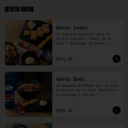
Bentos Moshi
Bento Sushi
El paquete perfecto para tu 
antojo japonés.  Sushi de 8 
pzas + Kushiage de queso + 
Yakimeshi a elegir + refresco
$461.00
Bento Bowl
Un paquete diseñado por ti para 
disfrutar de tu bowl favorito + 
1 kushiage + bebida
$298.00