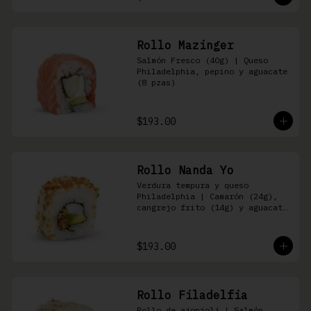
Rollo Mazinger
Salmón Fresco (40g) | Queso 
Philadelphia, pepino y aguacate 
(8 pzas)
$193.00
Rollo Nanda Yo
Verdura tempura y queso 
Philadelphia | Camarón (24g), 
cangrejo frito (14g) y aguacate 
(8 pzas)
$193.00
Rollo Filadelfia
Rollo de ajonjolí | Salmón 