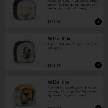
Rollo de alga | Cangrejo (16g), 
queso Philadelphia, aguacate y 
pasta chipotle (8 pzas)
$171.00
Rollo Kiko
Alga | Shiromi 16 g y cebollin 
(12 pza)
$171.00
Rollo Cho
Ajonjolí caramelizado | salsa 
de anguila, anguila 30g, mango, 
aguacate, alga (8 pzas)