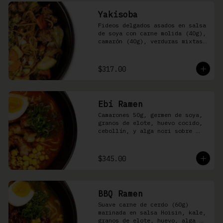
Yakisoba
Fideos delgados asados en salsa 
de soya con carne molida (40g), 
camarón (40g), verduras mixtas 
y aonori
$317.00
Ebi Ramen
Camarones 50g, germen de soya, 
granos de elote, huevo cocido, 
cebollín, y alga nori sobre 
fideos ramen en caldo picante 
de pescado
$345.00
BBQ Ramen
Suave carne de cerdo (60g) 
marinada en salsa Hoisin, kale, 
granos de elote, huevo, alga 