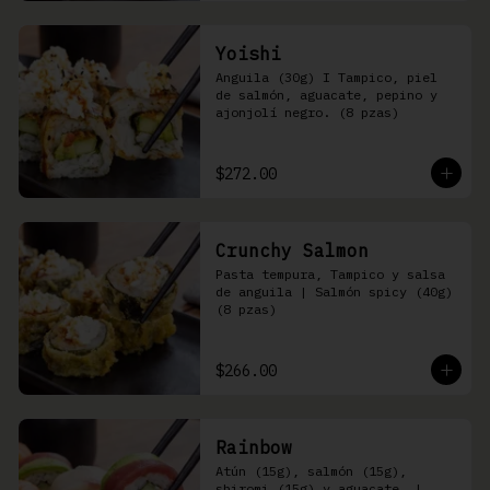
Yoishi
Anguila (30g) I Tampico, piel 
de salmón, aguacate, pepino y 
ajonjolí negro. (8 pzas)
$272.00
Crunchy Salmon
Pasta tempura, Tampico y salsa 
de anguila | Salmón spicy (40g) 
(8 pzas)
$266.00
Rainbow
Atún (15g), salmón (15g), 
shiromi (15g) y aguacate, | 