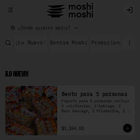
Abrir menu de navegación
Logi
¿Dónde quieres pedir?
¡Lo Nuevo!
Bentos Moshi
Promociones
Par
¡Lo Nuevo!
Bento para 5 personas
Paquete para 5 personas incluye 
2 californias, 2 kakiage, 2 
Kani kaarage, 2 Filadelfia, 2 
Mazinger, 2 Kakashi
$1,269.00