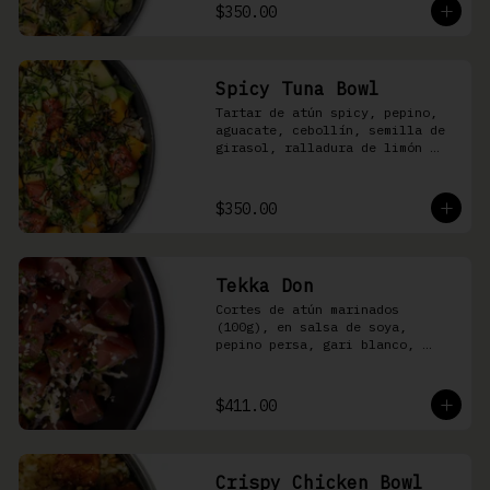
shari
$350.00
Spicy Tuna Bowl
Tartar de atún spicy, pepino, 
aguacate, cebollín, semilla de 
girasol, ralladura de limón 
amarillo, mango, kizami nori, 
salsa spicy y arroz shari
$350.00
Tekka Don
Cortes de atún marinados 
(100g), en salsa de soya, 
pepino persa, gari blanco, 
wasabi, cebollín y ajonjolí 
sobre arroz shari.
$411.00
Crispy Chicken Bowl