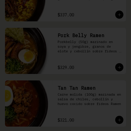
nori, aceite de ajonjolí y 
salsa spicy garlic en caldo de 
cerdo
$337.00
Pork Belly Ramen
Porkbelly (50g) marinado en 
soya y jengibre, granos de 
elote y cebollín sobre fideos 
Ramen en caldo base de cerdo y 
condimento de salsa de chiles
$329.00
Tan Tan Ramen
Carne molida (100g) marinada en 
salsa de chiles, cebollín y 
huevo cocido sobre fideos Ramen
$321.00