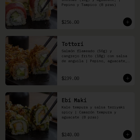
Pepino y Tampico (8 pzas)
$256.00
Tottori
Salmón flameado (50g) y 
cangrejo frito (18g) con salsa 
de anguila | Pepino, aguacate, 
queso Philadelphia (8 pzas)
$239.00
Ebi Maki
Kale tempura y salsa teriyaki 
spicy | Camarón tempura y 
aguacate (8 pzas)
$240.00