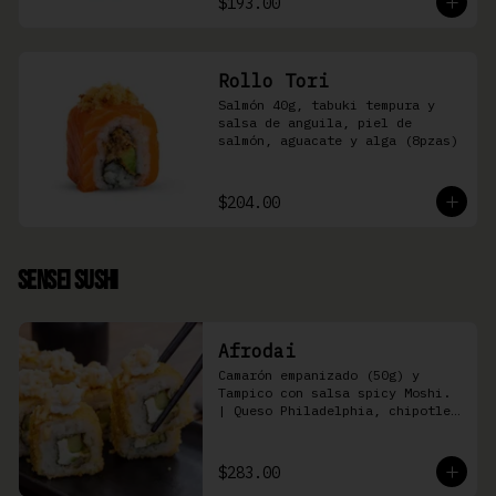
$193.00
Rollo Tori
Salmón 40g, tabuki tempura y 
salsa de anguila, piel de 
salmón, aguacate y alga (8pzas)
$204.00
Sensei Sushi
Afrodai
Camarón empanizado (50g) y  
Tampico con salsa spicy Moshi. 
| Queso Philadelphia, chipotle, 
pepino, aguacate (8 pzas)
$283.00