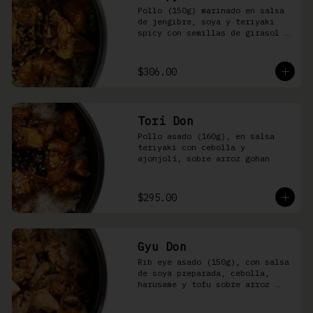
Pollo (150g) marinado en salsa 
de jengibre, soya y teriyaki 
spicy con semillas de girasol y 
ralladura de limón amarillo 
sobre arroz integral
$306.00
Tori Don
Pollo asado (160g), en salsa 
teriyaki con cebolla y 
ajonjolí, sobre arroz gohan
$295.00
Gyu Don
Rib eye asado (150g), con salsa 
de soya preparada, cebolla, 
harusame y tofu sobre arroz 
gohan o yakimeshi