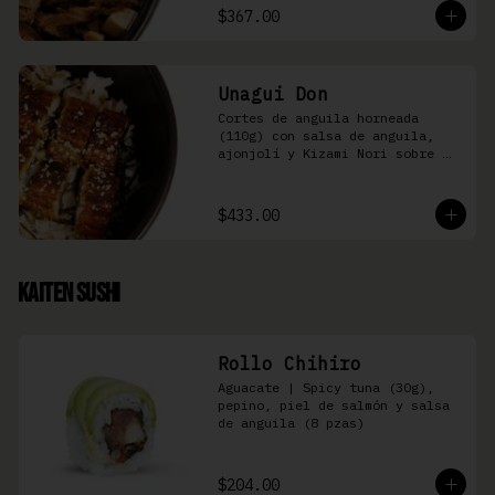
$367.00
Unagui Don
Cortes de anguila horneada 
(110g) con salsa de anguila, 
ajonjolí y Kizami Nori sobre 
arroz gohan
$433.00
Kaiten Sushi
Rollo Chihiro
Aguacate | Spicy tuna (30g), 
pepino, piel de salmón y salsa 
de anguila (8 pzas)
$204.00