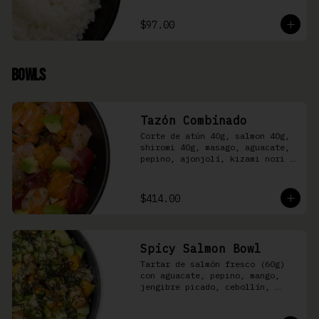
$97.00
Bowls
Tazón Combinado
Corte de atún 40g, salmon 40g, 
shiromi 40g, masago, aguacate, 
pepino, ajonjolí, kizami nori y 
aderezo Moshi sobre arroz 
shari.
$414.00
Spicy Salmon Bowl
Tartar de salmón fresco (60g) 
con aguacate, pepino, mango, 
jengibre picado, cebollín, 
kizami nori y aderezo de 
aguachile Moshi sobre arroz 