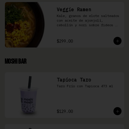
Veggie Ramen
Kale, granos de elote salteados 
con aceite de ajonjolí, 
cebollín y nori sobre fideos 
Ramen en caldo base miso y 
condimento de salsa de chiles
$299.00
Moshi Bar
Tapioca Taro
Taro Frío con Tapioca 473 ml
$129.00