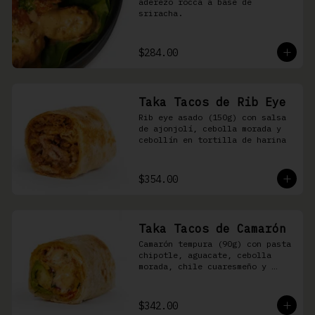
aderezo rocca a base de 
sriracha.
$284.00
Taka Tacos de Rib Eye
Rib eye asado (150g) con salsa 
de ajonjolí, cebolla morada y 
cebollín en tortilla de harina
$354.00
Taka Tacos de Camarón
Camarón tempura (90g) con pasta 
chipotle, aguacate, cebolla 
morada, chile cuaresmeño y 
masago en tortilla de harina
$342.00