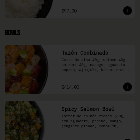
$97.00
Bowls
Tazón Combinado
Corte de atún 40g, salmon 40g, 
shiromi 40g, masago, aguacate, 
pepino, ajonjolí, kizami nori y 
aderezo Moshi sobre arroz 
shari.
$414.00
Spicy Salmon Bowl
Tartar de salmón fresco (60g) 
con aguacate, pepino, mango, 
jengibre picado, cebollín, 
kizami nori y aderezo de 
aguachile Moshi sobre arroz 