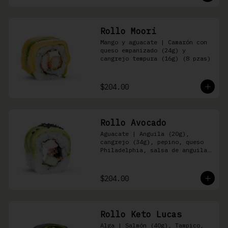
Rollo Moori
Mango y aguacate | Camarón con 
queso empanizado (24g) y 
cangrejo tempura (16g) (8 pzas)
$204.00
Rollo Avocado
Aguacate | Anguila (20g), 
cangrejo (34g), pepino, queso 
Philadelphia, salsa de anguila 
y ajonjolí negro (8 pzas)
$204.00
Rollo Keto Lucas
Alga | Salmón (40g), Tampico, 