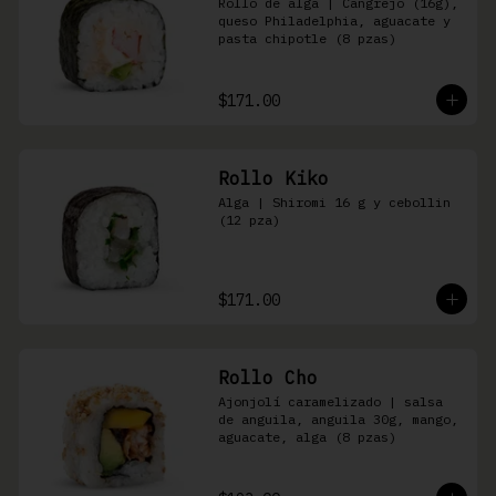
Rollo de alga | Cangrejo (16g), 
queso Philadelphia, aguacate y 
pasta chipotle (8 pzas)
$171.00
Rollo Kiko
Alga | Shiromi 16 g y cebollin 
(12 pza)
$171.00
Rollo Cho
Ajonjolí caramelizado | salsa 
de anguila, anguila 30g, mango, 
aguacate, alga (8 pzas)