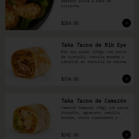
aderezo rocca a base de 
sriracha.
$284.00
Taka Tacos de Rib Eye
Rib eye asado (150g) con salsa 
de ajonjolí, cebolla morada y 
cebollín en tortilla de harina
$354.00
Taka Tacos de Camarón
Camarón tempura (90g) con pasta 
chipotle, aguacate, cebolla 
morada, chile cuaresmeño y 
masago en tortilla de harina
$342.00