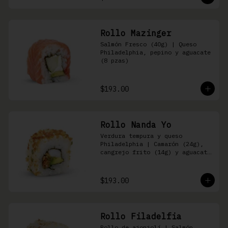
Rollo Mazinger
Salmón Fresco (40g) | Queso 
Philadelphia, pepino y aguacate 
(8 pzas)
$193.00
Rollo Nanda Yo
Verdura tempura y queso 
Philadelphia | Camarón (24g), 
cangrejo frito (14g) y aguacate 
(8 pzas)
$193.00
Rollo Filadelfia
Rollo de ajonjolí | Salmón 