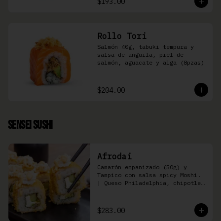
$193.00
Rollo Tori
Salmón 40g, tabuki tempura y 
salsa de anguila, piel de 
salmón, aguacate y alga (8pzas)
$204.00
Sensei Sushi
Afrodai
Camarón empanizado (50g) y  
Tampico con salsa spicy Moshi. 
| Queso Philadelphia, chipotle, 
pepino, aguacate (8 pzas)
$283.00