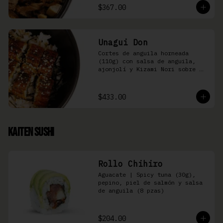
$367.00
Unagui Don
Cortes de anguila horneada 
(110g) con salsa de anguila, 
ajonjolí y Kizami Nori sobre 
arroz gohan
$433.00
Kaiten Sushi
Rollo Chihiro
Aguacate | Spicy tuna (30g), 
pepino, piel de salmón y salsa 
de anguila (8 pzas)
$204.00