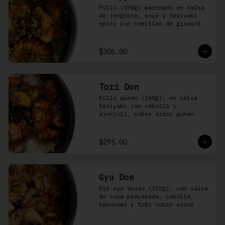
Pollo (150g) marinado en salsa 
de jengibre, soya y teriyaki 
spicy con semillas de girasol y 
ralladura de limón amarillo 
sobre arroz integral
$306.00
Tori Don
Pollo asado (160g), en salsa 
teriyaki con cebolla y 
ajonjolí, sobre arroz gohan
$295.00
Gyu Don
Rib eye asado (150g), con salsa 
de soya preparada, cebolla, 
harusame y tofu sobre arroz 
gohan o yakimeshi