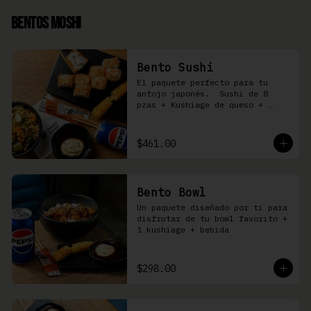
Bentos Moshi
Bento Sushi
El paquete perfecto para tu 
antojo japonés.  Sushi de 8 
pzas + Kushiage de queso + 
Yakimeshi a elegir + refresco
$461.00
Bento Bowl
Un paquete diseñado por ti para 
disfrutar de tu bowl favorito + 
1 kushiage + bebida
$298.00