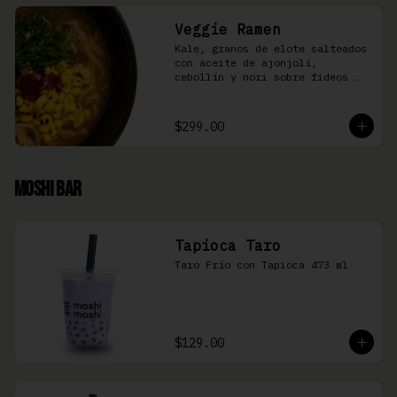
Veggie Ramen
Kale, granos de elote salteados 
con aceite de ajonjolí, 
cebollín y nori sobre fideos 
Ramen en caldo base miso y 
condimento de salsa de chiles
$299.00
Moshi Bar
Tapioca Taro
Taro Frío con Tapioca 473 ml
$129.00