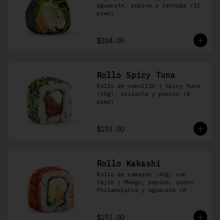
aguacate, pepino y lechuga (12 
pzas)
$204.00
Rollo Spicy Tuna
Rollo de cebollín | Spicy tuna 
(30g), sriracha y pepino (8 
pzas)
$193.00
Rollo Kakashi
Rollo de camarón (40g) con 
Tajín | Mango, pepino, queso 
Philadelphia y aguacate (8 
pzas)
$193.00