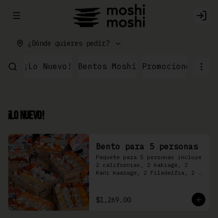
Abrir menu de navegación
Logi
¿Dónde quieres pedir?
¡Lo Nuevo!
Bentos Moshi
Promociones
Par
¡Lo Nuevo!
Bento para 5 personas
Paquete para 5 personas incluye 
2 californias, 2 kakiage, 2 
Kani kaarage, 2 Filadelfia, 2 
Mazinger, 2 Kakashi
$1,269.00