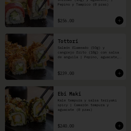
Pepino y Tampico (8 pzas)
$256.00
Tottori
Salmón flameado (50g) y 
cangrejo frito (18g) con salsa 
de anguila | Pepino, aguacate, 
queso Philadelphia (8 pzas)
$239.00
Ebi Maki
Kale tempura y salsa teriyaki 
spicy | Camarón tempura y 
aguacate (8 pzas)
$240.00