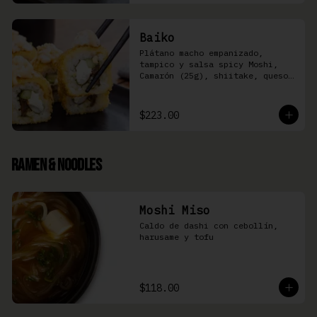
Baiko
Plátano macho empanizado, 
tampico y salsa spicy Moshi,  
Camarón (25g), shiitake, queso 
Philadelphia, y pepino (8 pzas)
$223.00
Ramen & Noodles
Moshi Miso
Caldo de dashi con cebollín, 
harusame y tofu
$118.00