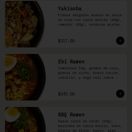
Yakisoba
Fideos delgados asados en salsa 
de soya con carne molida (40g), 
camarón (40g), verduras mixtas 
y aonori
$317.00
Ebi Ramen
Camarones 50g, germen de soya, 
granos de elote, huevo cocido, 
cebollín, y alga nori sobre 
fideos ramen en caldo picante 
de pescado
$345.00
BBQ Ramen
Suave carne de cerdo (60g) 
marinada en salsa Hoisin, kale, 
granos de elote, huevo, alga 