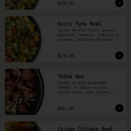
shari
$350.00
Spicy Tuna Bowl
Tartar de atún spicy, pepino, 
aguacate, cebollín, semilla de 
girasol, ralladura de limón 
amarillo, mango, kizami nori, 
salsa spicy y arroz shari
$350.00
Tekka Don
Cortes de atún marinados 
(100g), en salsa de soya, 
pepino persa, gari blanco, 
wasabi, cebollín y ajonjolí 
sobre arroz shari.
$411.00
Crispy Chicken Bowl