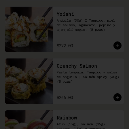
Yoishi
Anguila (30g) I Tampico, piel 
de salmón, aguacate, pepino y 
ajonjolí negro. (8 pzas)
$272.00
Crunchy Salmon
Pasta tempura, Tampico y salsa 
de anguila | Salmón spicy (40g) 
(8 pzas)
$266.00
Rainbow
Atún (15g), salmón (15g), 
shiromi (15g) y aguacate, | 