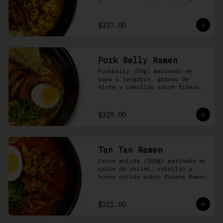
nori, aceite de ajonjolí y 
salsa spicy garlic en caldo de 
cerdo
$337.00
Pork Belly Ramen
Porkbelly (50g) marinado en 
soya y jengibre, granos de 
elote y cebollín sobre fideos 
Ramen en caldo base de cerdo y 
condimento de salsa de chiles
$329.00
Tan Tan Ramen
Carne molida (100g) marinada en 
salsa de chiles, cebollín y 
huevo cocido sobre fideos Ramen
$321.00