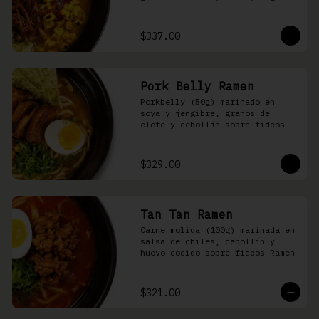
nori, aceite de ajonjolí y 
salsa spicy garlic en caldo de 
cerdo
$337.00
Pork Belly Ramen
Porkbelly (50g) marinado en 
soya y jengibre, granos de 
elote y cebollín sobre fideos 
Ramen en caldo base de cerdo y 
condimento de salsa de chiles
$329.00
Tan Tan Ramen
Carne molida (100g) marinada en 
salsa de chiles, cebollín y 
huevo cocido sobre fideos Ramen
$321.00