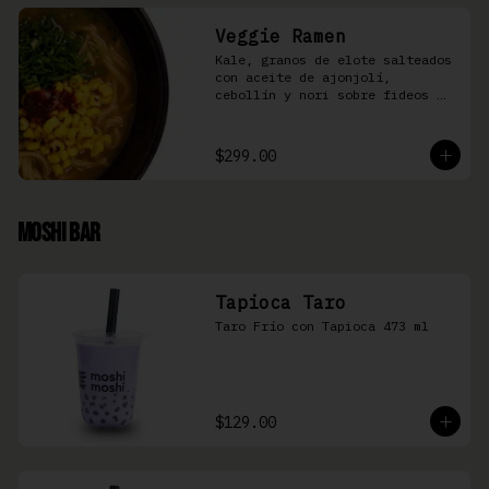
Veggie Ramen
Kale, granos de elote salteados 
con aceite de ajonjolí, 
cebollín y nori sobre fideos 
Ramen en caldo base miso y 
condimento de salsa de chiles
$299.00
Moshi Bar
Tapioca Taro
Taro Frío con Tapioca 473 ml
$129.00