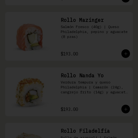
Rollo Mazinger
Salmón Fresco (40g) | Queso 
Philadelphia, pepino y aguacate 
(8 pzas)
$193.00
Rollo Nanda Yo
Verdura tempura y queso 
Philadelphia | Camarón (24g), 
cangrejo frito (14g) y aguacate 
(8 pzas)
$193.00
Rollo Filadelfia
Rollo de ajonjolí | Salmón 