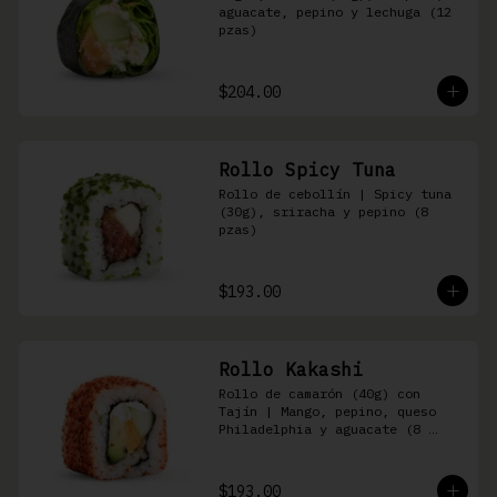
aguacate, pepino y lechuga (12 
pzas)
$204.00
Rollo Spicy Tuna
Rollo de cebollín | Spicy tuna 
(30g), sriracha y pepino (8 
pzas)
$193.00
Rollo Kakashi
Rollo de camarón (40g) con 
Tajín | Mango, pepino, queso 
Philadelphia y aguacate (8 
pzas)
$193.00