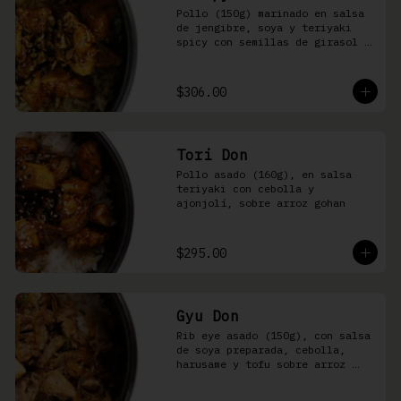
Pollo (150g) marinado en salsa 
de jengibre, soya y teriyaki 
spicy con semillas de girasol y 
ralladura de limón amarillo 
sobre arroz integral
$306.00
Tori Don
Pollo asado (160g), en salsa 
teriyaki con cebolla y 
ajonjolí, sobre arroz gohan
$295.00
Gyu Don
Rib eye asado (150g), con salsa 
de soya preparada, cebolla, 
harusame y tofu sobre arroz 
gohan o yakimeshi