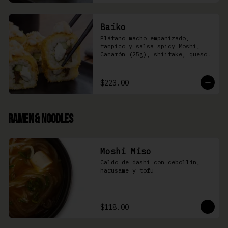
Baiko
Plátano macho empanizado, 
tampico y salsa spicy Moshi,  
Camarón (25g), shiitake, queso 
Philadelphia, y pepino (8 pzas)
$223.00
Ramen & Noodles
Moshi Miso
Caldo de dashi con cebollín, 
harusame y tofu
$118.00