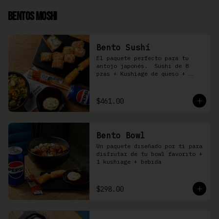
Bentos Moshi
Bento Sushi
El paquete perfecto para tu 
antojo japonés.  Sushi de 8 
pzas + Kushiage de queso + 
Yakimeshi a elegir + refresco
$461.00
Bento Bowl
Un paquete diseñado por ti para 
disfrutar de tu bowl favorito + 
1 kushiage + bebida
$298.00