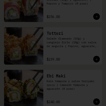
Pepino y Tampico (8 pzas)
$256.00
Tottori
Salmón flameado (50g) y 
cangrejo frito (18g) con salsa 
de anguila | Pepino, aguacate, 
queso Philadelphia (8 pzas)
$239.00
Ebi Maki
Kale tempura y salsa teriyaki 
spicy | Camarón tempura y 
aguacate (8 pzas)
$240.00