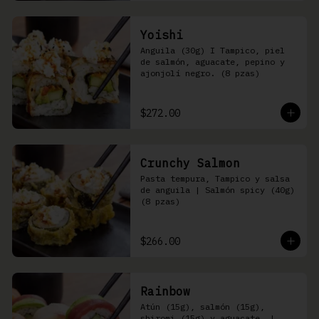
Yoishi
Anguila (30g) I Tampico, piel 
de salmón, aguacate, pepino y 
ajonjolí negro. (8 pzas)
$272.00
Crunchy Salmon
Pasta tempura, Tampico y salsa 
de anguila | Salmón spicy (40g) 
(8 pzas)
$266.00
Rainbow
Atún (15g), salmón (15g), 
shiromi (15g) y aguacate, | 