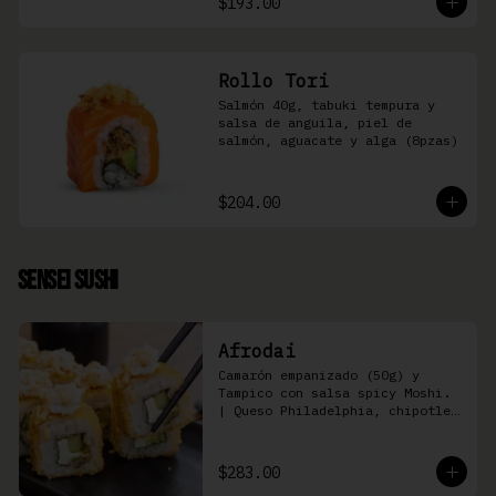
$193.00
Rollo Tori
Salmón 40g, tabuki tempura y 
salsa de anguila, piel de 
salmón, aguacate y alga (8pzas)
$204.00
Sensei Sushi
Afrodai
Camarón empanizado (50g) y  
Tampico con salsa spicy Moshi. 
| Queso Philadelphia, chipotle, 
pepino, aguacate (8 pzas)
$283.00