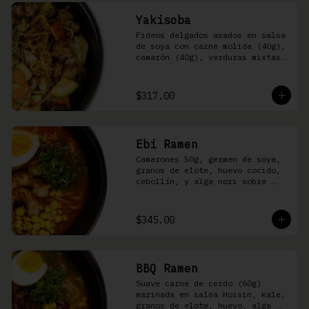
Yakisoba
Fideos delgados asados en salsa 
de soya con carne molida (40g), 
camarón (40g), verduras mixtas 
y aonori
$317.00
Ebi Ramen
Camarones 50g, germen de soya, 
granos de elote, huevo cocido, 
cebollín, y alga nori sobre 
fideos ramen en caldo picante 
de pescado
$345.00
BBQ Ramen
Suave carne de cerdo (60g) 
marinada en salsa Hoisin, kale, 
granos de elote, huevo, alga 