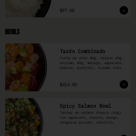
$97.00
Bowls
Tazón Combinado
Corte de atún 40g, salmon 40g, 
shiromi 40g, masago, aguacate, 
pepino, ajonjolí, kizami nori y 
aderezo Moshi sobre arroz 
shari.
$414.00
Spicy Salmon Bowl
Tartar de salmón fresco (60g) 
con aguacate, pepino, mango, 
jengibre picado, cebollín, 
kizami nori y aderezo de 
aguachile Moshi sobre arroz 