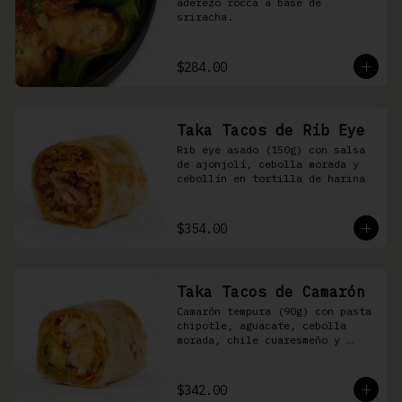
aderezo rocca a base de 
sriracha.
$284.00
Taka Tacos de Rib Eye
Rib eye asado (150g) con salsa 
de ajonjolí, cebolla morada y 
cebollín en tortilla de harina
$354.00
Taka Tacos de Camarón
Camarón tempura (90g) con pasta 
chipotle, aguacate, cebolla 
morada, chile cuaresmeño y 
masago en tortilla de harina
$342.00