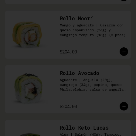
Rollo Moori
Mango y aguacate | Camarón con 
queso empanizado (24g) y 
cangrejo tempura (16g) (8 pzas)
$204.00
Rollo Avocado
Aguacate | Anguila (20g), 
cangrejo (34g), pepino, queso 
Philadelphia, salsa de anguila 
y ajonjolí negro (8 pzas)
$204.00
Rollo Keto Lucas
Alga | Salmón (40g), Tampico, 