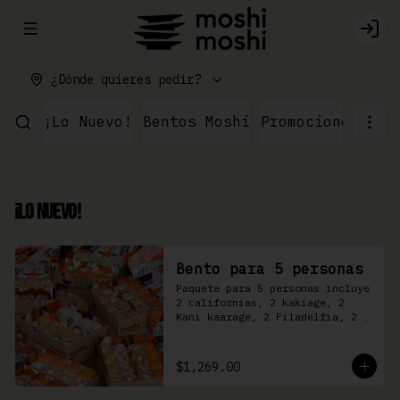
Abrir menu de navegación
Logi
¿Dónde quieres pedir?
¡Lo Nuevo!
Bentos Moshi
Promociones
Par
¡Lo Nuevo!
Bento para 5 personas
Paquete para 5 personas incluye 
2 californias, 2 kakiage, 2 
Kani kaarage, 2 Filadelfia, 2 
Mazinger, 2 Kakashi
$1,269.00