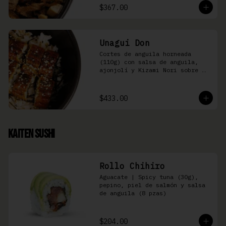
$367.00
Unagui Don
Cortes de anguila horneada 
(110g) con salsa de anguila, 
ajonjolí y Kizami Nori sobre 
arroz gohan
$433.00
Kaiten Sushi
Rollo Chihiro
Aguacate | Spicy tuna (30g), 
pepino, piel de salmón y salsa 
de anguila (8 pzas)
$204.00