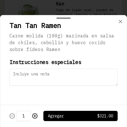
Kan
Jugo de limón real, jarabe de 
jengibre, pepino y agua mineral 
(300ml)
Tan Tan Ramen
$123.00
Carne molida (100g) marinada en salsa
de chiles, cebollín y huevo cocido
sobre fideos Ramen
Sapporo Premium
473 ml
Instrucciones especiales
$180.00
Stella Artois
330 mL
Agregar
$321.00