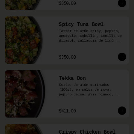
shari
$350.00
Spicy Tuna Bowl
Tartar de atún spicy, pepino, 
aguacate, cebollín, semilla de 
girasol, ralladura de limón 
amarillo, mango, kizami nori, 
salsa spicy y arroz shari
$350.00
Tekka Don
Cortes de atún marinados 
(100g), en salsa de soya, 
pepino persa, gari blanco, 
wasabi, cebollín y ajonjolí 
sobre arroz shari.
$411.00
Crispy Chicken Bowl