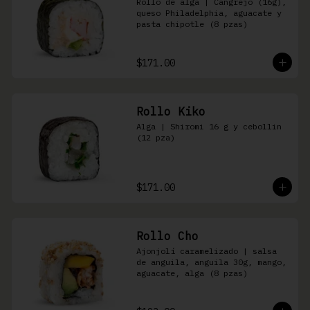
Rollo de alga | Cangrejo (16g), 
queso Philadelphia, aguacate y 
pasta chipotle (8 pzas)
$171.00
Rollo Kiko
Alga | Shiromi 16 g y cebollin 
(12 pza)
$171.00
Rollo Cho
Ajonjolí caramelizado | salsa 
de anguila, anguila 30g, mango, 
aguacate, alga (8 pzas)