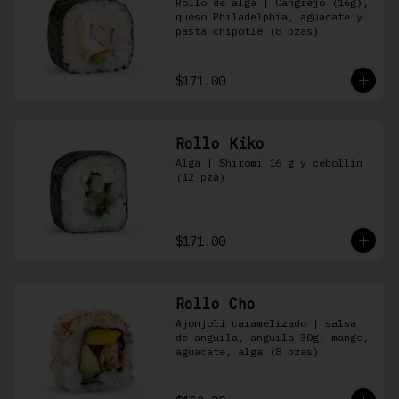
Rollo de alga | Cangrejo (16g), 
queso Philadelphia, aguacate y 
pasta chipotle (8 pzas)
$171.00
Rollo Kiko
Alga | Shiromi 16 g y cebollin 
(12 pza)
$171.00
Rollo Cho
Ajonjolí caramelizado | salsa 
de anguila, anguila 30g, mango, 
aguacate, alga (8 pzas)