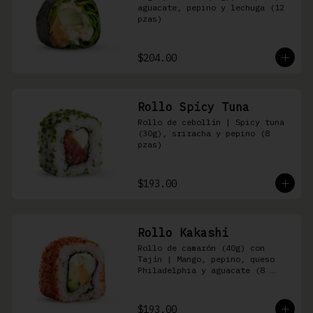
aguacate, pepino y lechuga (12 
pzas)
$204.00
Rollo Spicy Tuna
Rollo de cebollín | Spicy tuna 
(30g), sriracha y pepino (8 
pzas)
$193.00
Rollo Kakashi
Rollo de camarón (40g) con 
Tajín | Mango, pepino, queso 
Philadelphia y aguacate (8 
pzas)
$193.00