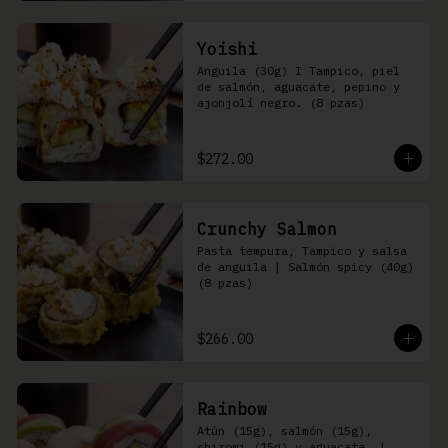
Yoishi
Anguila (30g) I Tampico, piel 
de salmón, aguacate, pepino y 
ajonjolí negro. (8 pzas)
$272.00
Crunchy Salmon
Pasta tempura, Tampico y salsa 
de anguila | Salmón spicy (40g) 
(8 pzas)
$266.00
Rainbow
Atún (15g), salmón (15g), 
shiromi (15g) y aguacate, | 