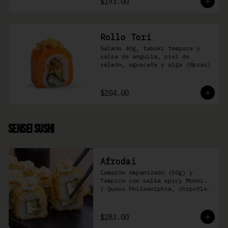
$193.00
Rollo Tori
Salmón 40g, tabuki tempura y 
salsa de anguila, piel de 
salmón, aguacate y alga (8pzas)
$204.00
Sensei Sushi
Afrodai
Camarón empanizado (50g) y  
Tampico con salsa spicy Moshi. 
| Queso Philadelphia, chipotle, 
pepino, aguacate (8 pzas)
$283.00