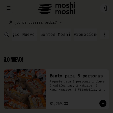
Abrir menu de navegación
Logi
¿Dónde quieres pedir?
¡Lo Nuevo!
Bentos Moshi
Promociones
Par
¡Lo Nuevo!
Bento para 5 personas
Paquete para 5 personas incluye 
2 californias, 2 kakiage, 2 
Kani kaarage, 2 Filadelfia, 2 
Mazinger, 2 Kakashi
$1,269.00