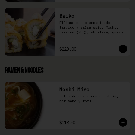
Baiko
Plátano macho empanizado, 
tampico y salsa spicy Moshi,  
Camarón (25g), shiitake, queso 
Philadelphia, y pepino (8 pzas)
$223.00
Ramen & Noodles
Moshi Miso
Caldo de dashi con cebollín, 
harusame y tofu
$118.00