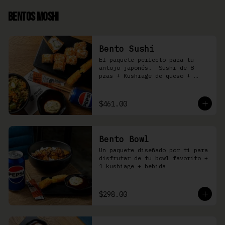
Bentos Moshi
Bento Sushi
El paquete perfecto para tu 
antojo japonés.  Sushi de 8 
pzas + Kushiage de queso + 
Yakimeshi a elegir + refresco
$461.00
Bento Bowl
Un paquete diseñado por ti para 
disfrutar de tu bowl favorito + 
1 kushiage + bebida
$298.00