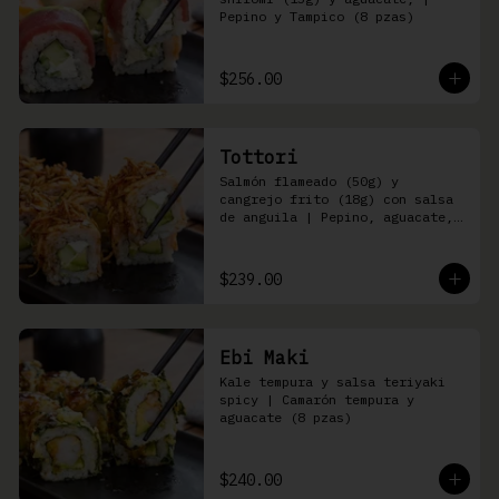
Pepino y Tampico (8 pzas)
$256.00
Tottori
Salmón flameado (50g) y 
cangrejo frito (18g) con salsa 
de anguila | Pepino, aguacate, 
queso Philadelphia (8 pzas)
$239.00
Ebi Maki
Kale tempura y salsa teriyaki 
spicy | Camarón tempura y 
aguacate (8 pzas)
$240.00