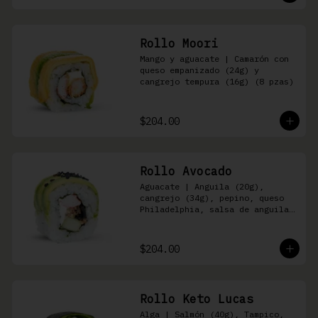
Rollo Moori
Mango y aguacate | Camarón con 
queso empanizado (24g) y 
cangrejo tempura (16g) (8 pzas)
$204.00
Rollo Avocado
Aguacate | Anguila (20g), 
cangrejo (34g), pepino, queso 
Philadelphia, salsa de anguila 
y ajonjolí negro (8 pzas)
$204.00
Rollo Keto Lucas
Alga | Salmón (40g), Tampico, 