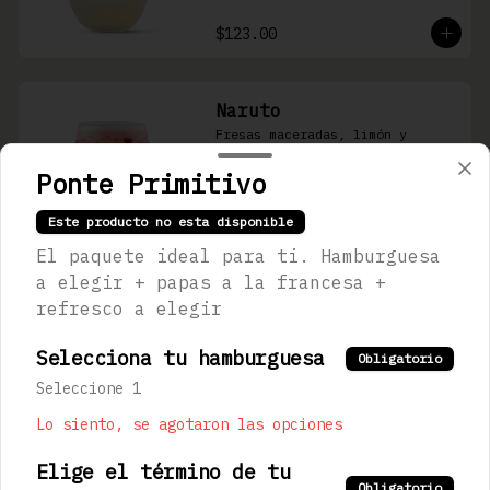
$123.00
Naruto
Fresas maceradas, limón y 
refresco artesanal de durazno
Ponte Primitivo
Este producto no esta disponible
$123.00
El paquete ideal para ti. Hamburguesa
a elegir + papas a la francesa +
Nao
refresco a elegir
Fresas y zarzamoras maceradas, 
jugo de lychee, jugo de 
Selecciona tu hamburguesa
Obligatorio
arándano y limón.
Seleccione 1
Lo siento, se agotaron las opciones
$123.00
Elige el término de tu
Obligatorio