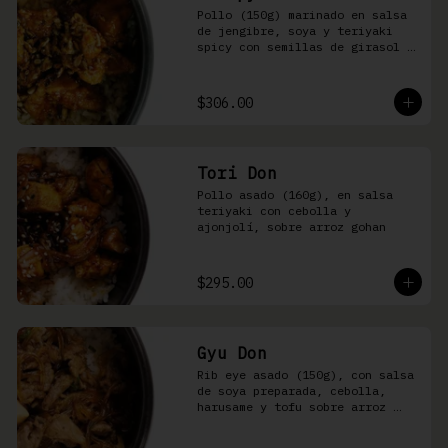
Pollo (150g) marinado en salsa 
de jengibre, soya y teriyaki 
spicy con semillas de girasol y 
ralladura de limón amarillo 
sobre arroz integral
$306.00
Tori Don
Pollo asado (160g), en salsa 
teriyaki con cebolla y 
ajonjolí, sobre arroz gohan
$295.00
Gyu Don
Rib eye asado (150g), con salsa 
de soya preparada, cebolla, 
harusame y tofu sobre arroz 
gohan o yakimeshi