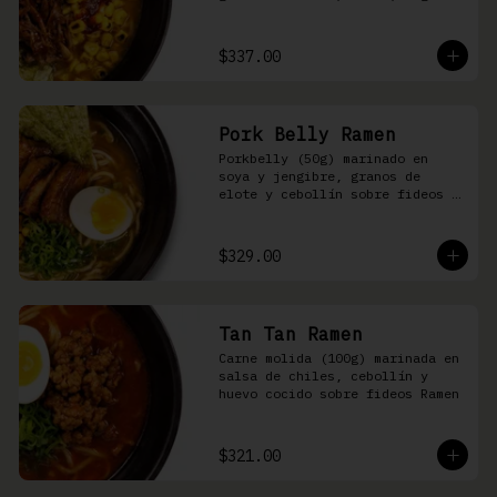
nori, aceite de ajonjolí y 
salsa spicy garlic en caldo de 
cerdo
$337.00
Pork Belly Ramen
Porkbelly (50g) marinado en 
soya y jengibre, granos de 
elote y cebollín sobre fideos 
Ramen en caldo base de cerdo y 
condimento de salsa de chiles
$329.00
Tan Tan Ramen
Carne molida (100g) marinada en 
salsa de chiles, cebollín y 
huevo cocido sobre fideos Ramen
$321.00