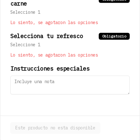
carne
Kan
Jugo de limón real, jarabe de 
Seleccione 1
jengibre, pepino y agua mineral 
(300ml)
Lo siento, se agotaron las opciones
Selecciona tu refresco
Obligatorio
$123.00
Seleccione 1
Lo siento, se agotaron las opciones
Sapporo Premium
473 ml
Instrucciones especiales
$180.00
Stella Artois
330 mL
Este producto no esta disponible