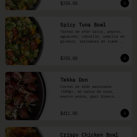
shari
$350.00
Spicy Tuna Bowl
Tartar de atún spicy, pepino, 
aguacate, cebollín, semilla de 
girasol, ralladura de limón 
amarillo, mango, kizami nori, 
salsa spicy y arroz shari
$350.00
Tekka Don
Cortes de atún marinados 
(100g), en salsa de soya, 
pepino persa, gari blanco, 
wasabi, cebollín y ajonjolí 
sobre arroz shari.
$411.00
Crispy Chicken Bowl