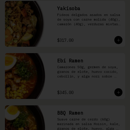
Yakisoba
Fideos delgados asados en salsa 
de soya con carne molida (40g), 
camarón (40g), verduras mixtas 
y aonori
$317.00
Ebi Ramen
Camarones 50g, germen de soya, 
granos de elote, huevo cocido, 
cebollín, y alga nori sobre 
fideos ramen en caldo picante 
de pescado
$345.00
BBQ Ramen
Suave carne de cerdo (60g) 
marinada en salsa Hoisin, kale, 
granos de elote, huevo, alga 