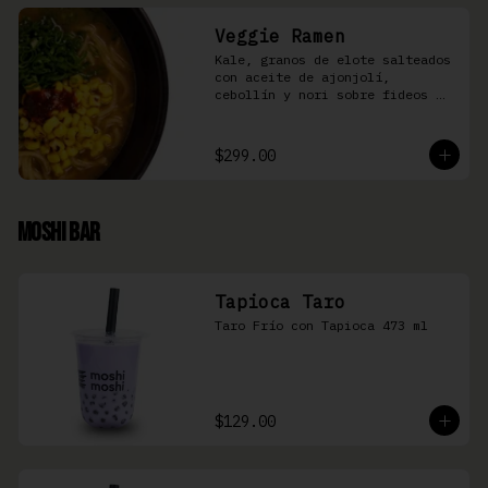
Veggie Ramen
Kale, granos de elote salteados 
con aceite de ajonjolí, 
cebollín y nori sobre fideos 
Ramen en caldo base miso y 
condimento de salsa de chiles
$299.00
Moshi Bar
Tapioca Taro
Taro Frío con Tapioca 473 ml
$129.00