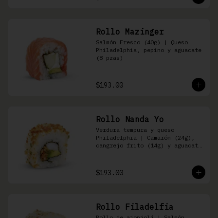
Rollo Mazinger
Salmón Fresco (40g) | Queso 
Philadelphia, pepino y aguacate 
(8 pzas)
$193.00
Rollo Nanda Yo
Verdura tempura y queso 
Philadelphia | Camarón (24g), 
cangrejo frito (14g) y aguacate 
(8 pzas)
$193.00
Rollo Filadelfia
Rollo de ajonjolí | Salmón 