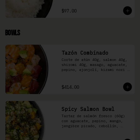
$97.00
Bowls
Tazón Combinado
Corte de atún 40g, salmon 40g, 
shiromi 40g, masago, aguacate, 
pepino, ajonjolí, kizami nori y 
aderezo Moshi sobre arroz 
shari.
$414.00
Spicy Salmon Bowl
Tartar de salmón fresco (60g) 
con aguacate, pepino, mango, 
jengibre picado, cebollín, 
kizami nori y aderezo de 
aguachile Moshi sobre arroz 