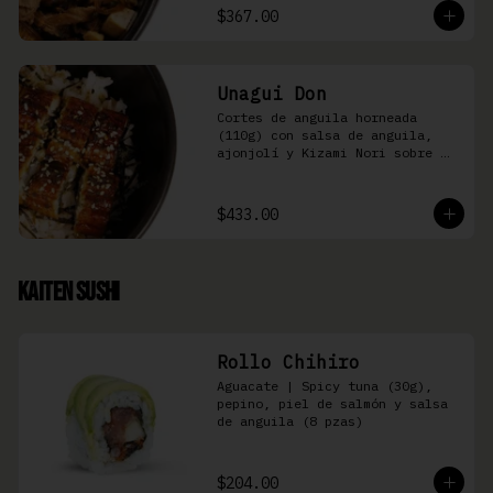
$367.00
Unagui Don
Cortes de anguila horneada 
(110g) con salsa de anguila, 
ajonjolí y Kizami Nori sobre 
arroz gohan
$433.00
Kaiten Sushi
Rollo Chihiro
Aguacate | Spicy tuna (30g), 
pepino, piel de salmón y salsa 
de anguila (8 pzas)
$204.00