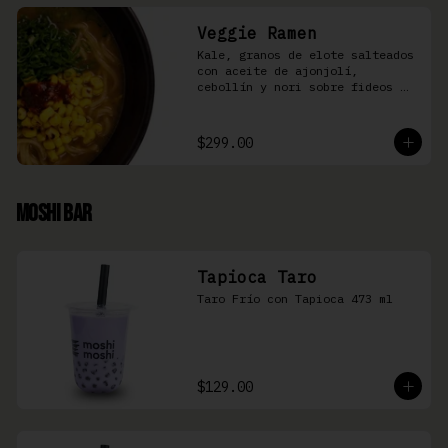
Veggie Ramen
Kale, granos de elote salteados 
con aceite de ajonjolí, 
cebollín y nori sobre fideos 
Ramen en caldo base miso y 
condimento de salsa de chiles
$299.00
Moshi Bar
Tapioca Taro
Taro Frío con Tapioca 473 ml
$129.00