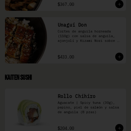
$367.00
Unagui Don
Cortes de anguila horneada 
(110g) con salsa de anguila, 
ajonjolí y Kizami Nori sobre 
arroz gohan
$433.00
Kaiten Sushi
Rollo Chihiro
Aguacate | Spicy tuna (30g), 
pepino, piel de salmón y salsa 
de anguila (8 pzas)
$204.00