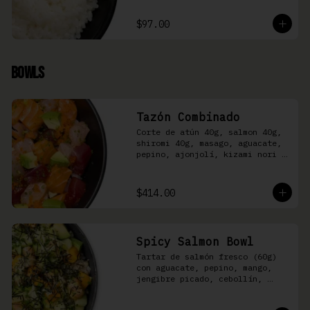
$97.00
Bowls
Tazón Combinado
Corte de atún 40g, salmon 40g, 
shiromi 40g, masago, aguacate, 
pepino, ajonjolí, kizami nori y 
aderezo Moshi sobre arroz 
shari.
$414.00
Spicy Salmon Bowl
Tartar de salmón fresco (60g) 
con aguacate, pepino, mango, 
jengibre picado, cebollín, 
kizami nori y aderezo de 
aguachile Moshi sobre arroz 