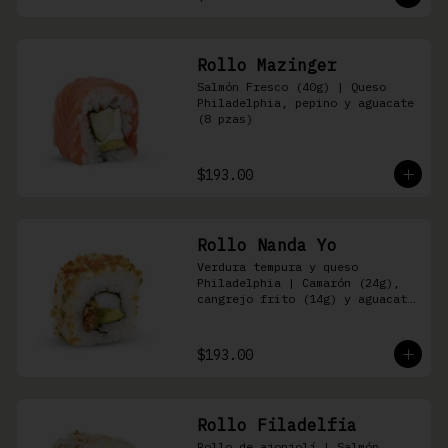
Rollo Mazinger
Salmón Fresco (40g) | Queso 
Philadelphia, pepino y aguacate 
(8 pzas)
$193.00
Rollo Nanda Yo
Verdura tempura y queso 
Philadelphia | Camarón (24g), 
cangrejo frito (14g) y aguacate 
(8 pzas)
$193.00
Rollo Filadelfia
Rollo de ajonjolí | Salmón 