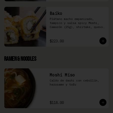
Baiko
Plátano macho empanizado, 
tampico y salsa spicy Moshi,  
Camarón (25g), shiitake, queso 
Philadelphia, y pepino (8 pzas)
$223.00
Ramen & Noodles
Moshi Miso
Caldo de dashi con cebollín, 
harusame y tofu
$118.00