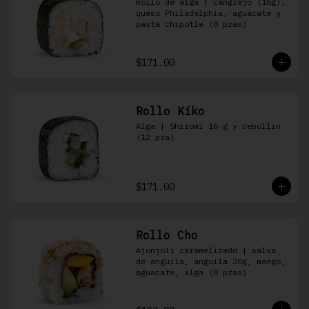
Rollo de alga | Cangrejo (16g), 
queso Philadelphia, aguacate y 
pasta chipotle (8 pzas)
$171.00
Rollo Kiko
Alga | Shiromi 16 g y cebollin 
(12 pza)
$171.00
Rollo Cho
Ajonjolí caramelizado | salsa 
de anguila, anguila 30g, mango, 
aguacate, alga (8 pzas)