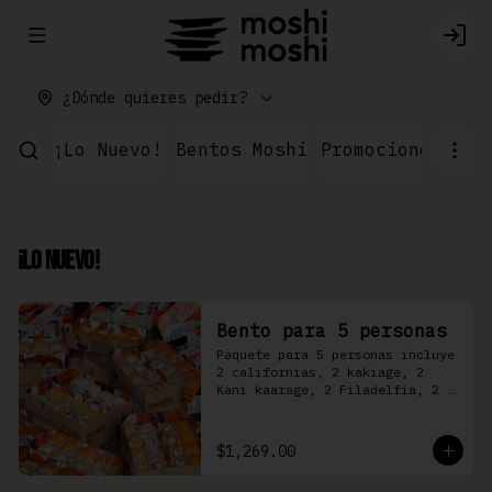
Abrir menu de navegación
Logi
¿Dónde quieres pedir?
¡Lo Nuevo!
Bentos Moshi
Promociones
Par
¡Lo Nuevo!
Bento para 5 personas
Paquete para 5 personas incluye 
2 californias, 2 kakiage, 2 
Kani kaarage, 2 Filadelfia, 2 
Mazinger, 2 Kakashi
$1,269.00