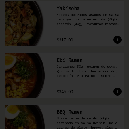
Yakisoba
Fideos delgados asados en salsa 
de soya con carne molida (40g), 
camarón (40g), verduras mixtas 
y aonori
$317.00
Ebi Ramen
Camarones 50g, germen de soya, 
granos de elote, huevo cocido, 
cebollín, y alga nori sobre 
fideos ramen en caldo picante 
de pescado
$345.00
BBQ Ramen
Suave carne de cerdo (60g) 
marinada en salsa Hoisin, kale, 
granos de elote, huevo, alga 