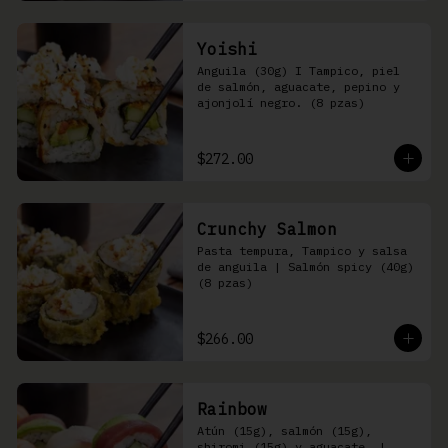
Yoishi
Anguila (30g) I Tampico, piel 
de salmón, aguacate, pepino y 
ajonjolí negro. (8 pzas)
$272.00
Crunchy Salmon
Pasta tempura, Tampico y salsa 
de anguila | Salmón spicy (40g) 
(8 pzas)
$266.00
Rainbow
Atún (15g), salmón (15g), 
shiromi (15g) y aguacate, | 