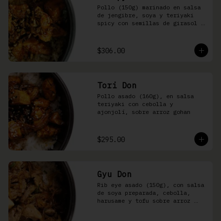
Pollo (150g) marinado en salsa 
de jengibre, soya y teriyaki 
spicy con semillas de girasol y 
ralladura de limón amarillo 
sobre arroz integral
$306.00
Tori Don
Pollo asado (160g), en salsa 
teriyaki con cebolla y 
ajonjolí, sobre arroz gohan
$295.00
Gyu Don
Rib eye asado (150g), con salsa 
de soya preparada, cebolla, 
harusame y tofu sobre arroz 
gohan o yakimeshi