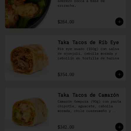
aderezo rocca a base de 
sriracha.
$284.00
Taka Tacos de Rib Eye
Rib eye asado (150g) con salsa 
de ajonjolí, cebolla morada y 
cebollín en tortilla de harina
$354.00
Taka Tacos de Camarón
Camarón tempura (90g) con pasta 
chipotle, aguacate, cebolla 
morada, chile cuaresmeño y 
masago en tortilla de harina
$342.00