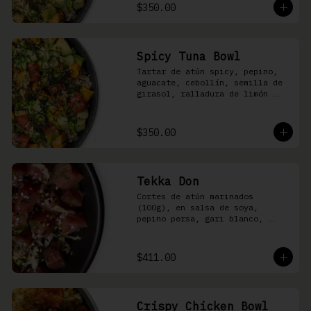
shari
$350.00
Spicy Tuna Bowl
Tartar de atún spicy, pepino, 
aguacate, cebollín, semilla de 
girasol, ralladura de limón 
amarillo, mango, kizami nori, 
salsa spicy y arroz shari
$350.00
Tekka Don
Cortes de atún marinados 
(100g), en salsa de soya, 
pepino persa, gari blanco, 
wasabi, cebollín y ajonjolí 
sobre arroz shari.
$411.00
Crispy Chicken Bowl