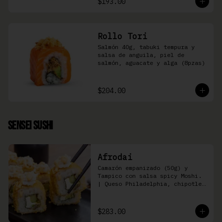
$193.00
Rollo Tori
Salmón 40g, tabuki tempura y 
salsa de anguila, piel de 
salmón, aguacate y alga (8pzas)
$204.00
Sensei Sushi
Afrodai
Camarón empanizado (50g) y  
Tampico con salsa spicy Moshi. 
| Queso Philadelphia, chipotle, 
pepino, aguacate (8 pzas)
$283.00