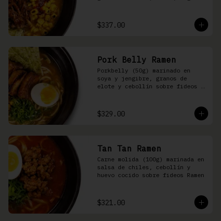
nori, aceite de ajonjolí y 
salsa spicy garlic en caldo de 
cerdo
$337.00
Pork Belly Ramen
Porkbelly (50g) marinado en 
soya y jengibre, granos de 
elote y cebollín sobre fideos 
Ramen en caldo base de cerdo y 
condimento de salsa de chiles
$329.00
Tan Tan Ramen
Carne molida (100g) marinada en 
salsa de chiles, cebollín y 
huevo cocido sobre fideos Ramen
$321.00