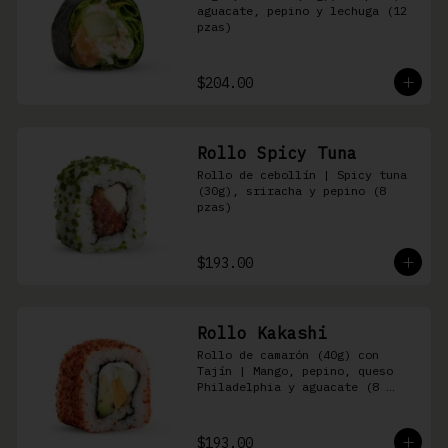
aguacate, pepino y lechuga (12 
pzas)
$204.00
Rollo Spicy Tuna
Rollo de cebollín | Spicy tuna 
(30g), sriracha y pepino (8 
pzas)
$193.00
Rollo Kakashi
Rollo de camarón (40g) con 
Tajín | Mango, pepino, queso 
Philadelphia y aguacate (8 
pzas)
$193.00