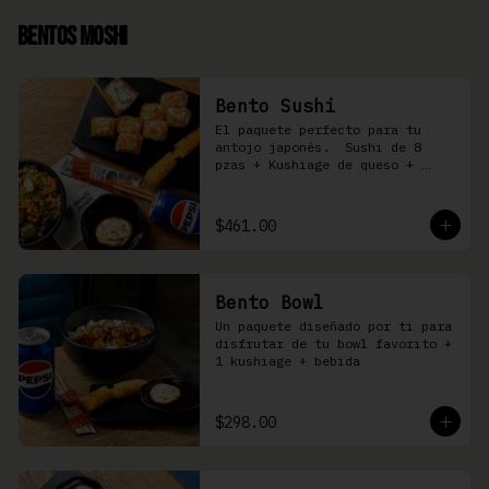
Bentos Moshi
Bento Sushi
El paquete perfecto para tu 
antojo japonés.  Sushi de 8 
pzas + Kushiage de queso + 
Yakimeshi a elegir + refresco
$461.00
Bento Bowl
Un paquete diseñado por ti para 
disfrutar de tu bowl favorito + 
1 kushiage + bebida
$298.00