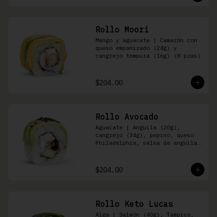
Rollo Moori
Mango y aguacate | Camarón con 
queso empanizado (24g) y 
cangrejo tempura (16g) (8 pzas)
$204.00
Rollo Avocado
Aguacate | Anguila (20g), 
cangrejo (34g), pepino, queso 
Philadelphia, salsa de anguila 
y ajonjolí negro (8 pzas)
$204.00
Rollo Keto Lucas
Alga | Salmón (40g), Tampico, 