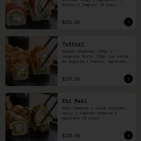
Pepino y Tampico (8 pzas)
$256.00
Tottori
Salmón flameado (50g) y 
cangrejo frito (18g) con salsa 
de anguila | Pepino, aguacate, 
queso Philadelphia (8 pzas)
$239.00
Ebi Maki
Kale tempura y salsa teriyaki 
spicy | Camarón tempura y 
aguacate (8 pzas)
$240.00