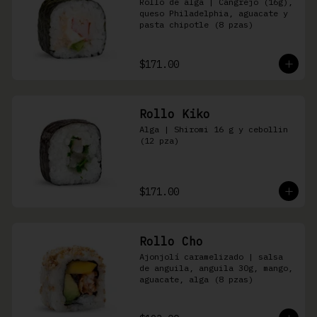
Rollo de alga | Cangrejo (16g), 
queso Philadelphia, aguacate y 
pasta chipotle (8 pzas)
$171.00
Rollo Kiko
Alga | Shiromi 16 g y cebollin 
(12 pza)
$171.00
Rollo Cho
Ajonjolí caramelizado | salsa 
de anguila, anguila 30g, mango, 
aguacate, alga (8 pzas)