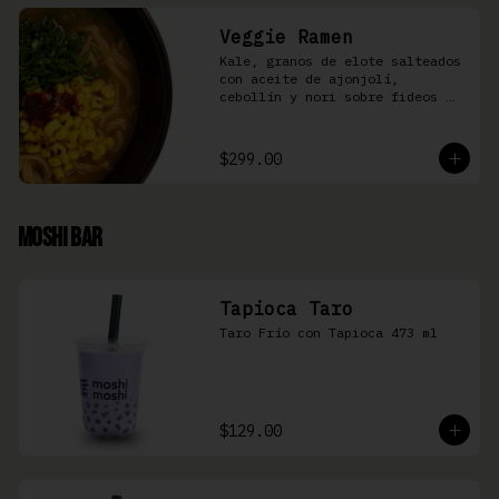
Veggie Ramen
Kale, granos de elote salteados 
con aceite de ajonjolí, 
cebollín y nori sobre fideos 
Ramen en caldo base miso y 
condimento de salsa de chiles
$299.00
Moshi Bar
Tapioca Taro
Taro Frío con Tapioca 473 ml
$129.00