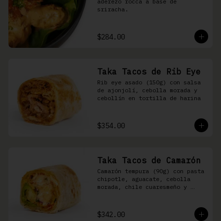
aderezo rocca a base de 
sriracha.
$284.00
Taka Tacos de Rib Eye
Rib eye asado (150g) con salsa 
de ajonjolí, cebolla morada y 
cebollín en tortilla de harina
$354.00
Taka Tacos de Camarón
Camarón tempura (90g) con pasta 
chipotle, aguacate, cebolla 
morada, chile cuaresmeño y 
masago en tortilla de harina
$342.00