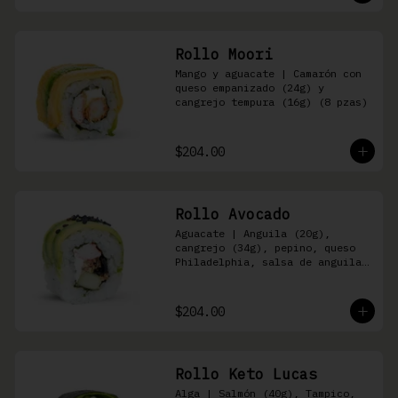
Rollo Moori
Mango y aguacate | Camarón con 
queso empanizado (24g) y 
cangrejo tempura (16g) (8 pzas)
$204.00
Rollo Avocado
Aguacate | Anguila (20g), 
cangrejo (34g), pepino, queso 
Philadelphia, salsa de anguila 
y ajonjolí negro (8 pzas)
$204.00
Rollo Keto Lucas
Alga | Salmón (40g), Tampico, 