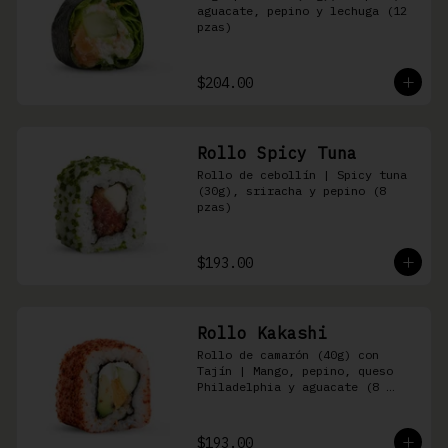
aguacate, pepino y lechuga (12 
pzas)
$204.00
Rollo Spicy Tuna
Rollo de cebollín | Spicy tuna 
(30g), sriracha y pepino (8 
pzas)
$193.00
Rollo Kakashi
Rollo de camarón (40g) con 
Tajín | Mango, pepino, queso 
Philadelphia y aguacate (8 
pzas)
$193.00