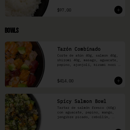
$97.00
Bowls
Tazón Combinado
Corte de atún 40g, salmon 40g, 
shiromi 40g, masago, aguacate, 
pepino, ajonjolí, kizami nori y 
aderezo Moshi sobre arroz 
shari.
$414.00
Spicy Salmon Bowl
Tartar de salmón fresco (60g) 
con aguacate, pepino, mango, 
jengibre picado, cebollín, 
kizami nori y aderezo de 
aguachile Moshi sobre arroz 