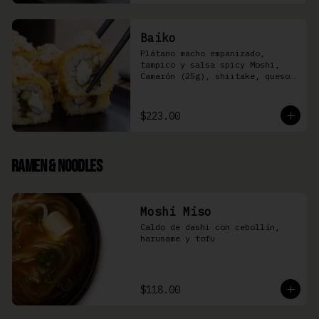
Baiko
Plátano macho empanizado, 
tampico y salsa spicy Moshi,  
Camarón (25g), shiitake, queso 
Philadelphia, y pepino (8 pzas)
$223.00
Ramen & Noodles
Moshi Miso
Caldo de dashi con cebollín, 
harusame y tofu
$118.00