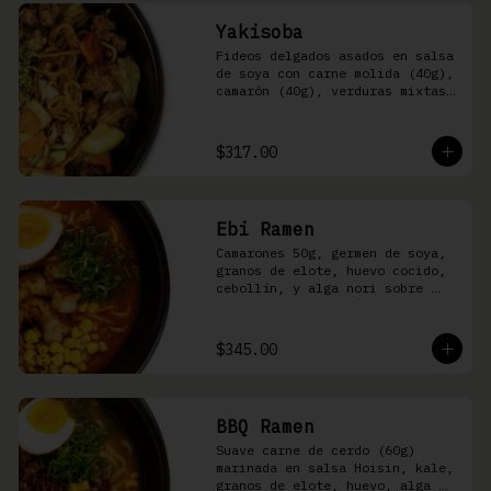
Yakisoba
Fideos delgados asados en salsa 
de soya con carne molida (40g), 
camarón (40g), verduras mixtas 
y aonori
$317.00
Ebi Ramen
Camarones 50g, germen de soya, 
granos de elote, huevo cocido, 
cebollín, y alga nori sobre 
fideos ramen en caldo picante 
de pescado
$345.00
BBQ Ramen
Suave carne de cerdo (60g) 
marinada en salsa Hoisin, kale, 
granos de elote, huevo, alga 