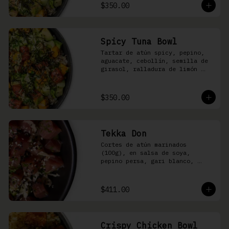
shari
$350.00
Spicy Tuna Bowl
Tartar de atún spicy, pepino, 
aguacate, cebollín, semilla de 
girasol, ralladura de limón 
amarillo, mango, kizami nori, 
salsa spicy y arroz shari
$350.00
Tekka Don
Cortes de atún marinados 
(100g), en salsa de soya, 
pepino persa, gari blanco, 
wasabi, cebollín y ajonjolí 
sobre arroz shari.
$411.00
Crispy Chicken Bowl