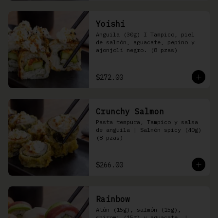
Yoishi
Anguila (30g) I Tampico, piel 
de salmón, aguacate, pepino y 
ajonjolí negro. (8 pzas)
$272.00
Crunchy Salmon
Pasta tempura, Tampico y salsa 
de anguila | Salmón spicy (40g) 
(8 pzas)
$266.00
Rainbow
Atún (15g), salmón (15g), 
shiromi (15g) y aguacate, | 