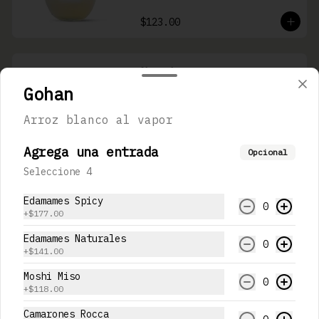
$123.00
Naruto
Fresas maceradas, limón y 
Gohan
refresco artesanal de durazno
Arroz blanco al vapor
Agrega una entrada
$123.00
Opcional
Seleccione 4
Nao
Edamames Spicy
0
+
$177.00
Fresas y zarzamoras maceradas, 
jugo de lychee, jugo de 
Edamames Naturales
arándano y limón.
0
+
$141.00
Moshi Miso
$123.00
0
+
$118.00
Camarones Rocca