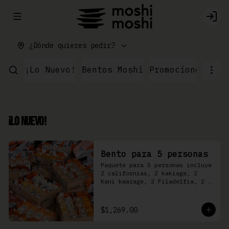
Abrir menu de navegación
Logi
¿Dónde quieres pedir?
¡Lo Nuevo!
Bentos Moshi
Promociones
Par
¡Lo Nuevo!
Bento para 5 personas
Paquete para 5 personas incluye 
2 californias, 2 kakiage, 2 
Kani kaarage, 2 Filadelfia, 2 
Mazinger, 2 Kakashi
$1,269.00