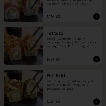
Pepino y Tampico (8 pzas)
$256.00
Tottori
Salmón flameado (50g) y 
cangrejo frito (18g) con salsa 
de anguila | Pepino, aguacate, 
queso Philadelphia (8 pzas)
$239.00
Ebi Maki
Kale tempura y salsa teriyaki 
spicy | Camarón tempura y 
aguacate (8 pzas)
$240.00