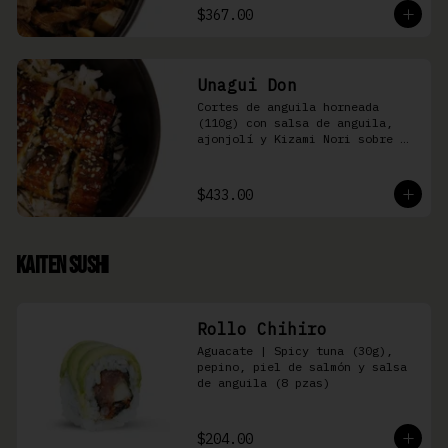
$367.00
Unagui Don
Cortes de anguila horneada 
(110g) con salsa de anguila, 
ajonjolí y Kizami Nori sobre 
arroz gohan
$433.00
Kaiten Sushi
Rollo Chihiro
Aguacate | Spicy tuna (30g), 
pepino, piel de salmón y salsa 
de anguila (8 pzas)
$204.00