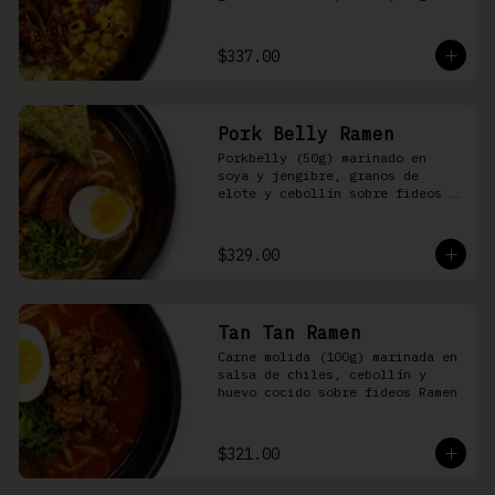
nori, aceite de ajonjolí y 
salsa spicy garlic en caldo de 
cerdo
$337.00
Pork Belly Ramen
Porkbelly (50g) marinado en 
soya y jengibre, granos de 
elote y cebollín sobre fideos 
Ramen en caldo base de cerdo y 
condimento de salsa de chiles
$329.00
Tan Tan Ramen
Carne molida (100g) marinada en 
salsa de chiles, cebollín y 
huevo cocido sobre fideos Ramen
$321.00