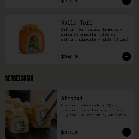
$193.00
Rollo Tori
Salmón 40g, tabuki tempura y 
salsa de anguila, piel de 
salmón, aguacate y alga (8pzas)
$204.00
Sensei Sushi
Afrodai
Camarón empanizado (50g) y  
Tampico con salsa spicy Moshi. 
| Queso Philadelphia, chipotle, 
pepino, aguacate (8 pzas)
$283.00