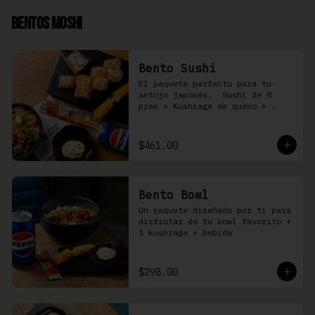
Bentos Moshi
Bento Sushi
El paquete perfecto para tu 
antojo japonés.  Sushi de 8 
pzas + Kushiage de queso + 
Yakimeshi a elegir + refresco
$461.00
Bento Bowl
Un paquete diseñado por ti para 
disfrutar de tu bowl favorito + 
1 kushiage + bebida
$298.00