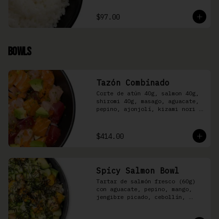
$97.00
Bowls
Tazón Combinado
Corte de atún 40g, salmon 40g, 
shiromi 40g, masago, aguacate, 
pepino, ajonjolí, kizami nori y 
aderezo Moshi sobre arroz 
shari.
$414.00
Spicy Salmon Bowl
Tartar de salmón fresco (60g) 
con aguacate, pepino, mango, 
jengibre picado, cebollín, 
kizami nori y aderezo de 
aguachile Moshi sobre arroz 