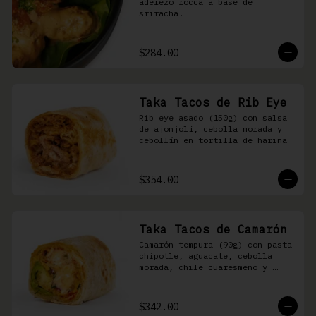
aderezo rocca a base de 
sriracha.
$284.00
Taka Tacos de Rib Eye
Rib eye asado (150g) con salsa 
de ajonjolí, cebolla morada y 
cebollín en tortilla de harina
$354.00
Taka Tacos de Camarón
Camarón tempura (90g) con pasta 
chipotle, aguacate, cebolla 
morada, chile cuaresmeño y 
masago en tortilla de harina
$342.00