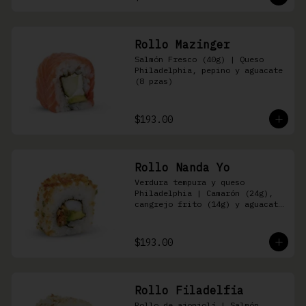
Rollo Mazinger
Salmón Fresco (40g) | Queso 
Philadelphia, pepino y aguacate 
(8 pzas)
$193.00
Rollo Nanda Yo
Verdura tempura y queso 
Philadelphia | Camarón (24g), 
cangrejo frito (14g) y aguacate 
(8 pzas)
$193.00
Rollo Filadelfia
Rollo de ajonjolí | Salmón 