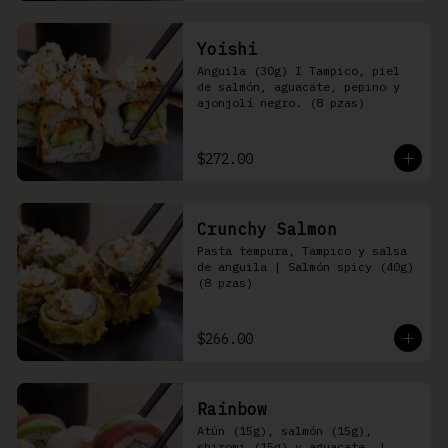
Yoishi
Anguila (30g) I Tampico, piel 
de salmón, aguacate, pepino y 
ajonjolí negro. (8 pzas)
$272.00
Crunchy Salmon
Pasta tempura, Tampico y salsa 
de anguila | Salmón spicy (40g) 
(8 pzas)
$266.00
Rainbow
Atún (15g), salmón (15g), 
shiromi (15g) y aguacate, | 