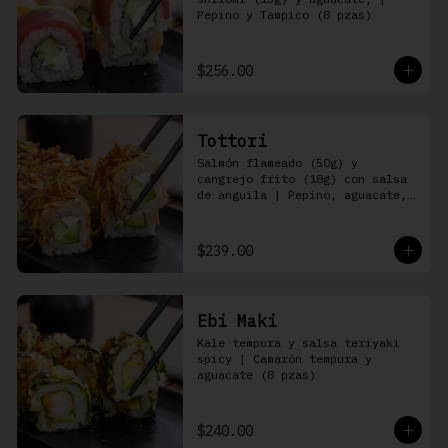
Pepino y Tampico (8 pzas)
$256.00
Tottori
Salmón flameado (50g) y 
cangrejo frito (18g) con salsa 
de anguila | Pepino, aguacate, 
queso Philadelphia (8 pzas)
$239.00
Ebi Maki
Kale tempura y salsa teriyaki 
spicy | Camarón tempura y 
aguacate (8 pzas)
$240.00