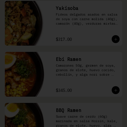
Yakisoba
Fideos delgados asados en salsa 
de soya con carne molida (40g), 
camarón (40g), verduras mixtas 
y aonori
$317.00
Ebi Ramen
Camarones 50g, germen de soya, 
granos de elote, huevo cocido, 
cebollín, y alga nori sobre 
fideos ramen en caldo picante 
de pescado
$345.00
BBQ Ramen
Suave carne de cerdo (60g) 
marinada en salsa Hoisin, kale, 
granos de elote, huevo, alga 