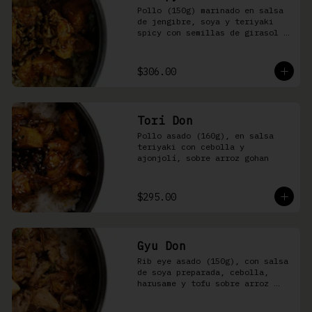
Pollo (150g) marinado en salsa 
de jengibre, soya y teriyaki 
spicy con semillas de girasol y 
ralladura de limón amarillo 
sobre arroz integral
$306.00
Tori Don
Pollo asado (160g), en salsa 
teriyaki con cebolla y 
ajonjolí, sobre arroz gohan
$295.00
Gyu Don
Rib eye asado (150g), con salsa 
de soya preparada, cebolla, 
harusame y tofu sobre arroz 
gohan o yakimeshi