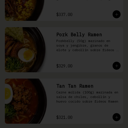
nori, aceite de ajonjolí y 
salsa spicy garlic en caldo de 
cerdo
$337.00
Pork Belly Ramen
Porkbelly (50g) marinado en 
soya y jengibre, granos de 
elote y cebollín sobre fideos 
Ramen en caldo base de cerdo y 
condimento de salsa de chiles
$329.00
Tan Tan Ramen
Carne molida (100g) marinada en 
salsa de chiles, cebollín y 
huevo cocido sobre fideos Ramen
$321.00