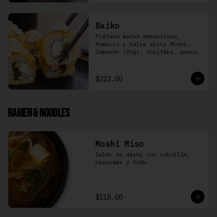
Baiko
Plátano macho empanizado, 
tampico y salsa spicy Moshi,  
Camarón (25g), shiitake, queso 
Philadelphia, y pepino (8 pzas)
$223.00
Ramen & Noodles
Moshi Miso
Caldo de dashi con cebollín, 
harusame y tofu
$118.00