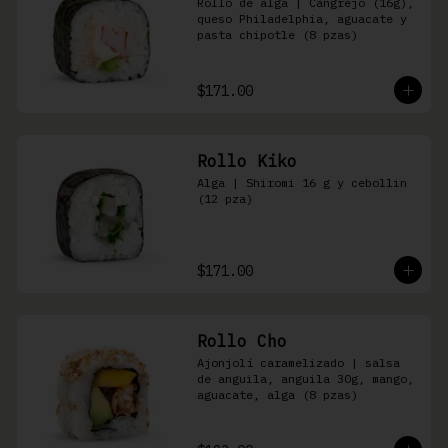
Rollo de alga | Cangrejo (16g), 
queso Philadelphia, aguacate y 
pasta chipotle (8 pzas)
$171.00
Rollo Kiko
Alga | Shiromi 16 g y cebollin 
(12 pza)
$171.00
Rollo Cho
Ajonjolí caramelizado | salsa 
de anguila, anguila 30g, mango, 
aguacate, alga (8 pzas)