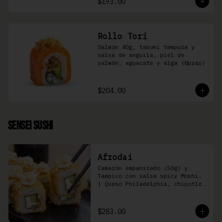
$193.00
Rollo Tori
Salmón 40g, tabuki tempura y 
salsa de anguila, piel de 
salmón, aguacate y alga (8pzas)
$204.00
Sensei Sushi
Afrodai
Camarón empanizado (50g) y  
Tampico con salsa spicy Moshi. 
| Queso Philadelphia, chipotle, 
pepino, aguacate (8 pzas)
$283.00