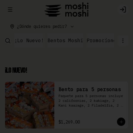
Abrir menu de navegación
Logi
¿Dónde quieres pedir?
¡Lo Nuevo!
Bentos Moshi
Promociones
Par
¡Lo Nuevo!
Bento para 5 personas
Paquete para 5 personas incluye 
2 californias, 2 kakiage, 2 
Kani kaarage, 2 Filadelfia, 2 
Mazinger, 2 Kakashi
$1,269.00