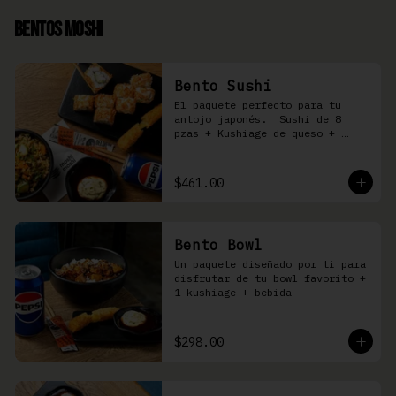
Bentos Moshi
Bento Sushi
El paquete perfecto para tu 
antojo japonés.  Sushi de 8 
pzas + Kushiage de queso + 
Yakimeshi a elegir + refresco
$461.00
Bento Bowl
Un paquete diseñado por ti para 
disfrutar de tu bowl favorito + 
1 kushiage + bebida
$298.00