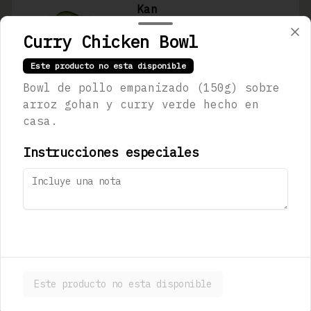
Kan
Jugo de limón real, jarabe de 
jengibre, pepino y agua mineral 
Curry Chicken Bowl
(300ml)
Este producto no esta disponible
$123.00
Bowl de pollo empanizado (150g) sobre
arroz gohan y curry verde hecho en
casa.
Sapporo Premium
473 ml
Instrucciones especiales
$180.00
Stella Artois
330 mL
Este producto no esta disponible