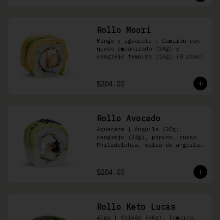
Rollo Moori
Mango y aguacate | Camarón con 
queso empanizado (24g) y 
cangrejo tempura (16g) (8 pzas)
$204.00
Rollo Avocado
Aguacate | Anguila (20g), 
cangrejo (34g), pepino, queso 
Philadelphia, salsa de anguila 
y ajonjolí negro (8 pzas)
$204.00
Rollo Keto Lucas
Alga | Salmón (40g), Tampico, 