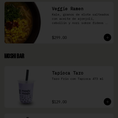
Veggie Ramen
Kale, granos de elote salteados 
con aceite de ajonjolí, 
cebollín y nori sobre fideos 
Ramen en caldo base miso y 
condimento de salsa de chiles
$299.00
Moshi Bar
Tapioca Taro
Taro Frío con Tapioca 473 ml
$129.00