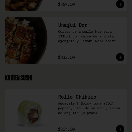
$367.00
Unagui Don
Cortes de anguila horneada 
(110g) con salsa de anguila, 
ajonjolí y Kizami Nori sobre 
arroz gohan
$433.00
Kaiten Sushi
Rollo Chihiro
Aguacate | Spicy tuna (30g), 
pepino, piel de salmón y salsa 
de anguila (8 pzas)
$204.00