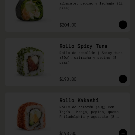
aguacate, pepino y lechuga (12 
pzas)
$204.00
Rollo Spicy Tuna
Rollo de cebollín | Spicy tuna 
(30g), sriracha y pepino (8 
pzas)
$193.00
Rollo Kakashi
Rollo de camarón (40g) con 
Tajín | Mango, pepino, queso 
Philadelphia y aguacate (8 
pzas)
$193.00