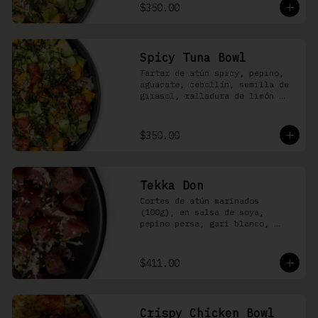
shari
$350.00
Spicy Tuna Bowl
Tartar de atún spicy, pepino, 
aguacate, cebollín, semilla de 
girasol, ralladura de limón 
amarillo, mango, kizami nori, 
salsa spicy y arroz shari
$350.00
Tekka Don
Cortes de atún marinados 
(100g), en salsa de soya, 
pepino persa, gari blanco, 
wasabi, cebollín y ajonjolí 
sobre arroz shari.
$411.00
Crispy Chicken Bowl