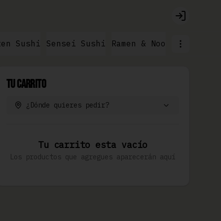
Login
ten Sushi
Sensei Sushi
Ramen & Noodles
Moshi 
Tu Carrito
¿Dónde quieres pedir?
Tu carrito esta vacío
Los productos que agregues aparecerán aquí