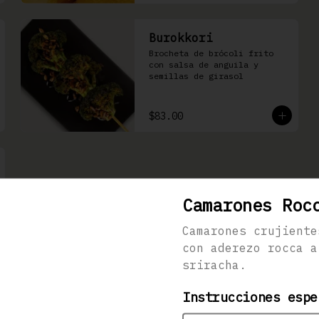
Burokkori
Brocheta de brócoli frito 
con salsa de anguila y 
semillas de girasol
$83.00
Camarones Roc
Camarones crujiente
con aderezo rocca a
sriracha.
Instrucciones espe