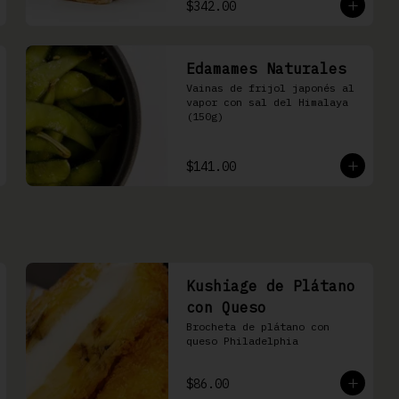
$342.00
tortilla de harina
Edamames Naturales
Vainas de frijol japonés al 
vapor con sal del Himalaya 
(150g)
$141.00
Kushiage de Plátano
con Queso
Brocheta de plátano con 
queso Philadelphia
$86.00