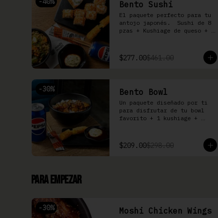
-
40
%
Bento Sushi
El paquete perfecto para tu 
antojo japonés.  Sushi de 8 
pzas + Kushiage de queso + 
Yakimeshi a elegir + 
refresco
$277.00
$461.00
-
30
%
Bento Bowl
Un paquete diseñado por ti 
para disfrutar de tu bowl 
favorito + 1 kushiage + 
bebida
$209.00
$298.00
Para Empezar
-
30
%
Moshi Chicken Wings