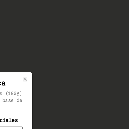
ca
Close
s (100g)
 base de
ciales