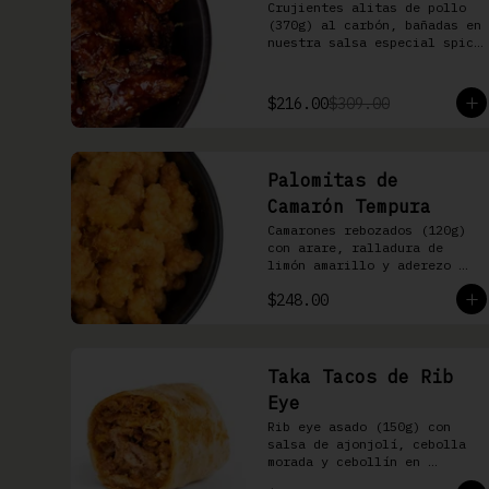
Crujientes alitas de pollo 
(370g) al carbón, bañadas en 
nuestra salsa especial spicy 
teriyaki
$216.00
$309.00
Palomitas de
Camarón Tempura
Camarones rebozados (120g) 
con arare, ralladura de 
limón amarillo y aderezo 
Moshi
$248.00
Taka Tacos de Rib
Eye
Rib eye asado (150g) con 
salsa de ajonjolí, cebolla 
morada y cebollín en 
tortilla de harina