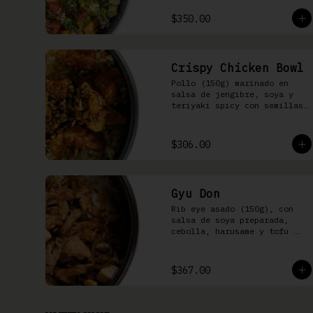
mango, kizami nori, salsa 
spicy y arroz shari
$350.00
Crispy Chicken Bowl
Pollo (150g) marinado en 
salsa de jengibre, soya y 
teriyaki spicy con semillas 
de girasol y ralladura de 
limón amarillo sobre arroz 
shari.
$306.00
Gyu Don
Rib eye asado (150g), con 
salsa de soya preparada, 
cebolla, harusame y tofu 
sobre arroz gohan o 
yakimeshi
$367.00