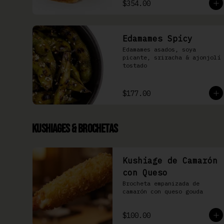
$354.00
Edamames Spicy
Edamames asados, soya 
picante, sriracha & ajonjolí 
tostado
$177.00
Kushiages & Brochetas
Kushiage de Camarón
con Queso
Brocheta empanizada de 
camarón con queso gouda
$100.00