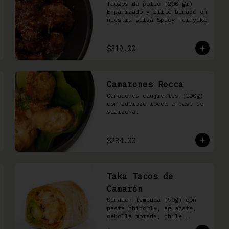
Trozos de pollo (200 gr) 
Empanizado y frito bañado en 
nuestra salsa Spicy Teriyaki
$319.00
Camarones Rocca
Camarones crujientes (100g) 
con aderezo rocca a base de 
sriracha.
$284.00
Taka Tacos de
Camarón
Camarón tempura (90g) con 
pasta chipotle, aguacate, 
cebolla morada, chile 
cuaresmeño y masago en 