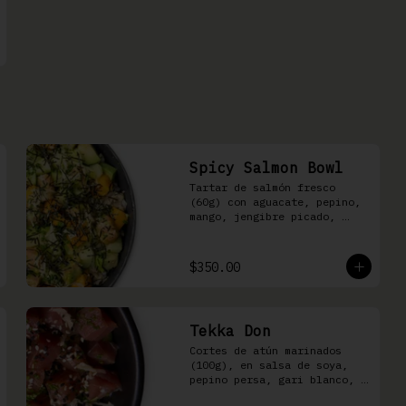
Spicy Salmon Bowl
Tartar de salmón fresco 
(60g) con aguacate, pepino, 
mango, jengibre picado, 
cebollín, kizami nori y 
aderezo de aguachile Moshi 
sobre arroz shari
$350.00
Tekka Don
Cortes de atún marinados 
(100g), en salsa de soya, 
pepino persa, gari blanco, 
wasabi, cebollín y ajonjolí 