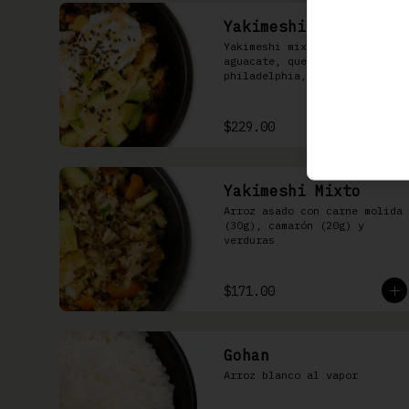
Yakimeshi Culichi
Yakimeshi mixto con 
aguacate, queso 
philadelphia, tampico y 
mayonesa chipotle
$229.00
Yakimeshi Mixto
Arroz asado con carne molida 
(30g), camarón (20g) y 
verduras
$171.00
Gohan
Arroz blanco al vapor