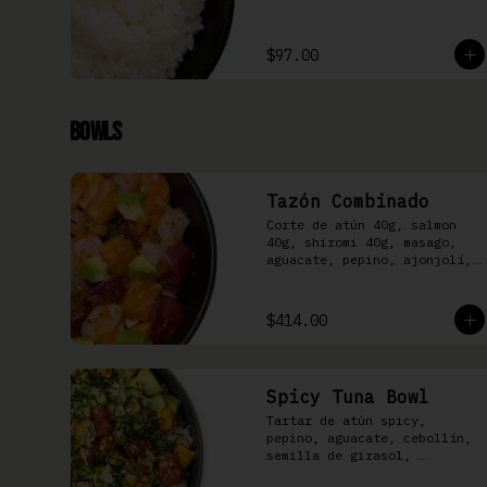
$97.00
Bowls
Tazón Combinado
Corte de atún 40g, salmon 
40g, shiromi 40g, masago, 
aguacate, pepino, ajonjolí, 
kizami nori y aderezo Moshi 
sobre arroz shari.
$414.00
Spicy Tuna Bowl
Tartar de atún spicy, 
pepino, aguacate, cebollín, 
semilla de girasol, 
ralladura de limón amarillo, 