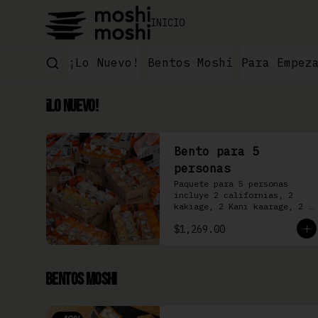
INICIO
¡Lo Nuevo!
Bentos Moshi
Para Empez
¡Lo Nuevo!
Bento para 5
personas
Paquete para 5 personas 
incluye 2 californias, 2 
kakiage, 2 Kani kaarage, 2 
Filadelfia, 2 Mazinger, 2 
$1,269.00
Kakashi
Bentos Moshi