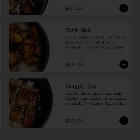
sobre arroz shari.
$411.00
Tori Don
Pollo asado (160g), en salsa 
teriyaki con cebolla y 
ajonjolí, sobre arroz gohan
$295.00
Unagui Don
Cortes de anguila horneada 
(110g) con salsa de anguila, 
ajonjolí y Kizami Nori sobre 
arroz gohan
$433.00