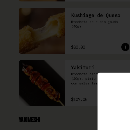
Kushiage de Queso
Brocheta de queso gouda 
(40g)
$80.00
Yakitori
Brocheta asada de pollo 
(40g), pimiento y cebolla 
con salsa teriyaki
$107.00
Yakimeshi