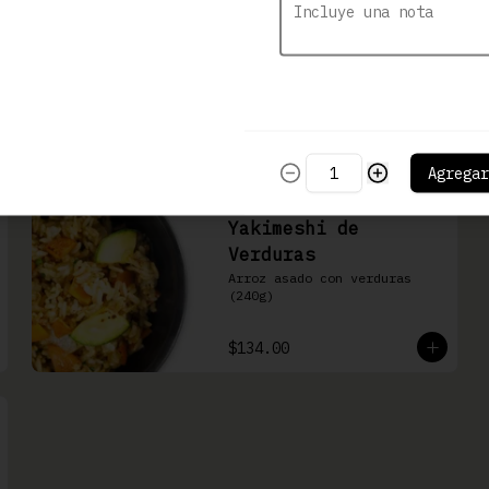
Yakimeshi de Pollo
Arroz asado con pollo (50g) 
y verduras
$156.00
Agregar
Yakimeshi de
Verduras
Arroz asado con verduras 
(240g)
$134.00