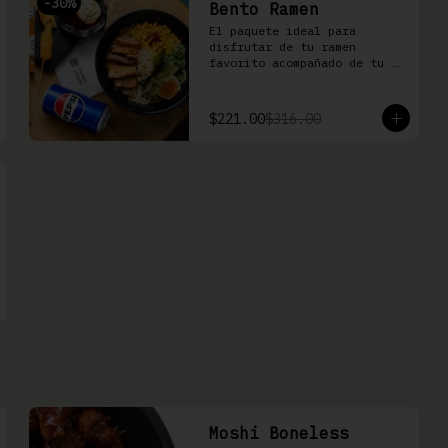
-
30
%
Bento Ramen
El paquete ideal para 
disfrutar de tu ramen 
favorito acompañado de tu 
kushiage favorita + bebida
$221.00
$316.00
Moshi Boneless