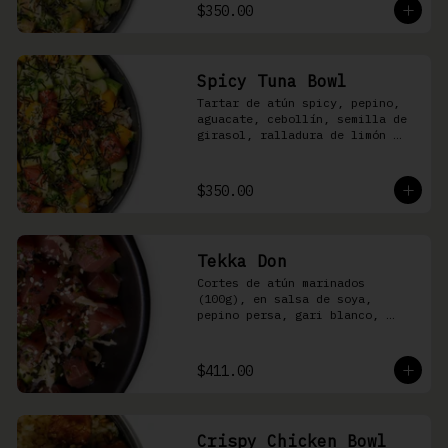
shari
$350.00
Spicy Tuna Bowl
Tartar de atún spicy, pepino, 
aguacate, cebollín, semilla de 
girasol, ralladura de limón 
amarillo, mango, kizami nori, 
salsa spicy y arroz shari
$350.00
Tekka Don
Cortes de atún marinados 
(100g), en salsa de soya, 
pepino persa, gari blanco, 
wasabi, cebollín y ajonjolí 
sobre arroz shari.
$411.00
Crispy Chicken Bowl