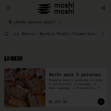
Abrir menu de navegación
Logi
¿Dónde quieres pedir?
¡Lo Nuevo!
Bentos Moshi
Promociones
Par
¡Lo Nuevo!
Bento para 5 personas
Paquete para 5 personas incluye 
2 californias, 2 kakiage, 2 
Kani kaarage, 2 Filadelfia, 2 
Mazinger, 2 Kakashi
$1,269.00