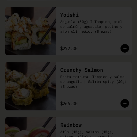
Yoishi
Anguila (30g) I Tampico, piel 
de salmón, aguacate, pepino y 
ajonjolí negro. (8 pzas)
$272.00
Crunchy Salmon
Pasta tempura, Tampico y salsa 
de anguila | Salmón spicy (40g) 
(8 pzas)
$266.00
Rainbow
Atún (15g), salmón (15g), 
shiromi (15g) y aguacate, | 