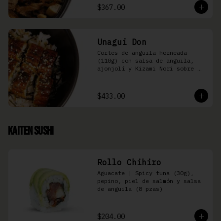
$367.00
Unagui Don
Cortes de anguila horneada 
(110g) con salsa de anguila, 
ajonjolí y Kizami Nori sobre 
arroz gohan
$433.00
Kaiten Sushi
Rollo Chihiro
Aguacate | Spicy tuna (30g), 
pepino, piel de salmón y salsa 
de anguila (8 pzas)
$204.00