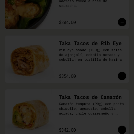
aderezo rocca a base de 
sriracha.
$284.00
Taka Tacos de Rib Eye
Rib eye asado (150g) con salsa 
de ajonjolí, cebolla morada y 
cebollín en tortilla de harina
$354.00
Taka Tacos de Camarón
Camarón tempura (90g) con pasta 
chipotle, aguacate, cebolla 
morada, chile cuaresmeño y 
masago en tortilla de harina
$342.00