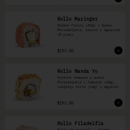
Rollo Mazinger
Salmón Fresco (40g) | Queso 
Philadelphia, pepino y aguacate 
(8 pzas)
$193.00
Rollo Nanda Yo
Verdura tempura y queso 
Philadelphia | Camarón (24g), 
cangrejo frito (14g) y aguacate 
(8 pzas)
$193.00
Rollo Filadelfia
Rollo de ajonjolí | Salmón 