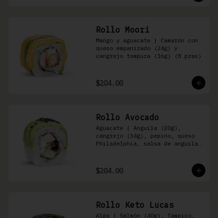
Rollo Moori
Mango y aguacate | Camarón con 
queso empanizado (24g) y 
cangrejo tempura (16g) (8 pzas)
$204.00
Rollo Avocado
Aguacate | Anguila (20g), 
cangrejo (34g), pepino, queso 
Philadelphia, salsa de anguila 
y ajonjolí negro (8 pzas)
$204.00
Rollo Keto Lucas
Alga | Salmón (40g), Tampico, 