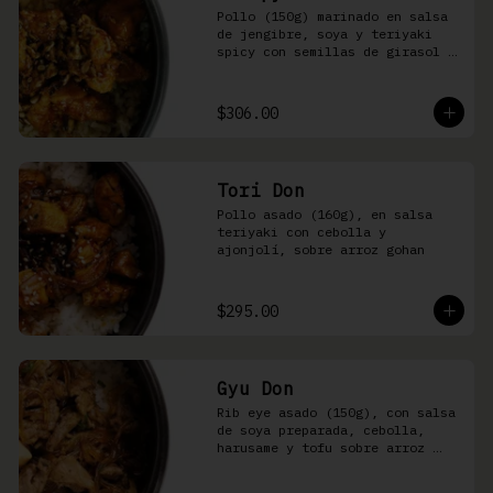
Pollo (150g) marinado en salsa 
de jengibre, soya y teriyaki 
spicy con semillas de girasol y 
ralladura de limón amarillo 
sobre arroz integral
$306.00
Tori Don
Pollo asado (160g), en salsa 
teriyaki con cebolla y 
ajonjolí, sobre arroz gohan
$295.00
Gyu Don
Rib eye asado (150g), con salsa 
de soya preparada, cebolla, 
harusame y tofu sobre arroz 
gohan o yakimeshi