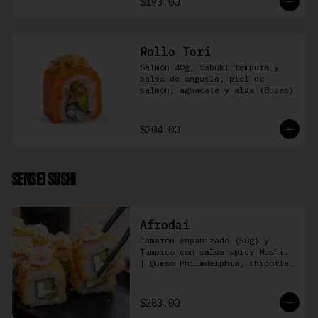
$193.00
Rollo Tori
Salmón 40g, tabuki tempura y 
salsa de anguila, piel de 
salmón, aguacate y alga (8pzas)
$204.00
Sensei Sushi
Afrodai
Camarón empanizado (50g) y  
Tampico con salsa spicy Moshi. 
| Queso Philadelphia, chipotle, 
pepino, aguacate (8 pzas)
$283.00