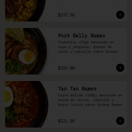
nori, aceite de ajonjolí y 
salsa spicy garlic en caldo de 
cerdo
$337.00
Pork Belly Ramen
Porkbelly (50g) marinado en 
soya y jengibre, granos de 
elote y cebollín sobre fideos 
Ramen en caldo base de cerdo y 
condimento de salsa de chiles
$329.00
Tan Tan Ramen
Carne molida (100g) marinada en 
salsa de chiles, cebollín y 
huevo cocido sobre fideos Ramen
$321.00