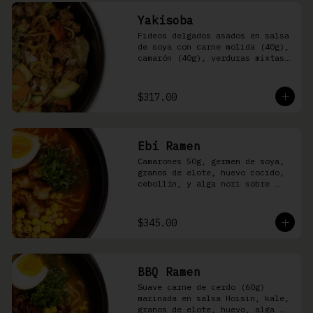
Yakisoba
Fideos delgados asados en salsa 
de soya con carne molida (40g), 
camarón (40g), verduras mixtas 
y aonori
$317.00
Ebi Ramen
Camarones 50g, germen de soya, 
granos de elote, huevo cocido, 
cebollín, y alga nori sobre 
fideos ramen en caldo picante 
de pescado
$345.00
BBQ Ramen
Suave carne de cerdo (60g) 
marinada en salsa Hoisin, kale, 
granos de elote, huevo, alga 