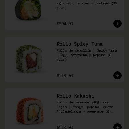
aguacate, pepino y lechuga (12 
pzas)
$204.00
Rollo Spicy Tuna
Rollo de cebollín | Spicy tuna 
(30g), sriracha y pepino (8 
pzas)
$193.00
Rollo Kakashi
Rollo de camarón (40g) con 
Tajín | Mango, pepino, queso 
Philadelphia y aguacate (8 
pzas)
$193.00