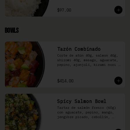
$97.00
Bowls
Tazón Combinado
Corte de atún 40g, salmon 40g, 
shiromi 40g, masago, aguacate, 
pepino, ajonjolí, kizami nori y 
aderezo Moshi sobre arroz 
shari.
$414.00
Spicy Salmon Bowl
Tartar de salmón fresco (60g) 
con aguacate, pepino, mango, 
jengibre picado, cebollín, 
kizami nori y aderezo de 
aguachile Moshi sobre arroz 