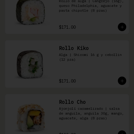
Rollo de alga | Cangrejo (16g), 
queso Philadelphia, aguacate y 
pasta chipotle (8 pzas)
$171.00
Rollo Kiko
Alga | Shiromi 16 g y cebollin 
(12 pza)
$171.00
Rollo Cho
Ajonjolí caramelizado | salsa 
de anguila, anguila 30g, mango, 
aguacate, alga (8 pzas)