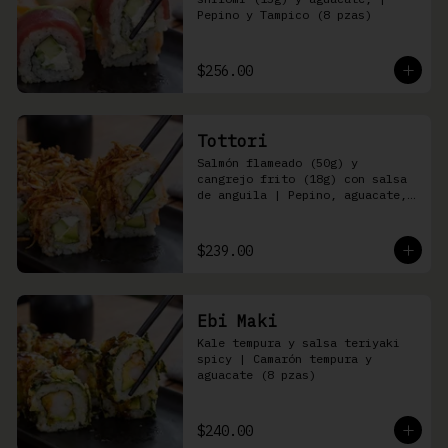
Pepino y Tampico (8 pzas)
$256.00
Tottori
Salmón flameado (50g) y 
cangrejo frito (18g) con salsa 
de anguila | Pepino, aguacate, 
queso Philadelphia (8 pzas)
$239.00
Ebi Maki
Kale tempura y salsa teriyaki 
spicy | Camarón tempura y 
aguacate (8 pzas)
$240.00