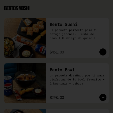
Bentos Moshi
Bento Sushi
El paquete perfecto para tu 
antojo japonés.  Sushi de 8 
pzas + Kushiage de queso + 
Yakimeshi a elegir + refresco
$461.00
Bento Bowl
Un paquete diseñado por ti para 
disfrutar de tu bowl favorito + 
1 kushiage + bebida
$298.00