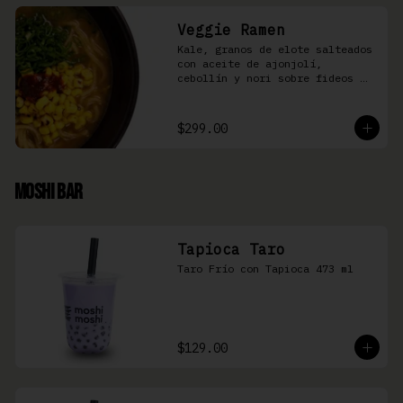
Veggie Ramen
Kale, granos de elote salteados 
con aceite de ajonjolí, 
cebollín y nori sobre fideos 
Ramen en caldo base miso y 
condimento de salsa de chiles
$299.00
Moshi Bar
Tapioca Taro
Taro Frío con Tapioca 473 ml
$129.00