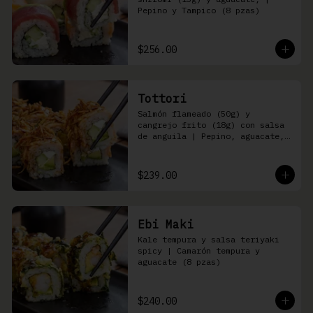
Pepino y Tampico (8 pzas)
$256.00
Tottori
Salmón flameado (50g) y 
cangrejo frito (18g) con salsa 
de anguila | Pepino, aguacate, 
queso Philadelphia (8 pzas)
$239.00
Ebi Maki
Kale tempura y salsa teriyaki 
spicy | Camarón tempura y 
aguacate (8 pzas)
$240.00