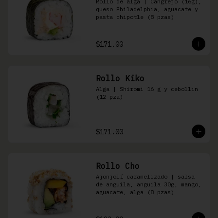
Rollo de alga | Cangrejo (16g), 
queso Philadelphia, aguacate y 
pasta chipotle (8 pzas)
$171.00
Rollo Kiko
Alga | Shiromi 16 g y cebollin 
(12 pza)
$171.00
Rollo Cho
Ajonjolí caramelizado | salsa 
de anguila, anguila 30g, mango, 
aguacate, alga (8 pzas)