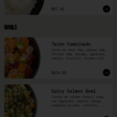
$97.00
Bowls
Tazón Combinado
Corte de atún 40g, salmon 40g, 
shiromi 40g, masago, aguacate, 
pepino, ajonjolí, kizami nori y 
aderezo Moshi sobre arroz 
shari.
$414.00
Spicy Salmon Bowl
Tartar de salmón fresco (60g) 
con aguacate, pepino, mango, 
jengibre picado, cebollín, 
kizami nori y aderezo de 
aguachile Moshi sobre arroz 