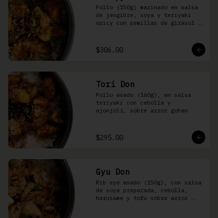
Pollo (150g) marinado en salsa 
de jengibre, soya y teriyaki 
spicy con semillas de girasol y 
ralladura de limón amarillo 
sobre arroz integral
$306.00
Tori Don
Pollo asado (160g), en salsa 
teriyaki con cebolla y 
ajonjolí, sobre arroz gohan
$295.00
Gyu Don
Rib eye asado (150g), con salsa 
de soya preparada, cebolla, 
harusame y tofu sobre arroz 
gohan o yakimeshi