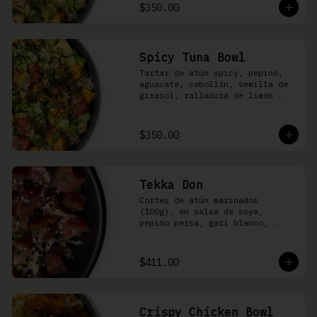
shari
$350.00
Spicy Tuna Bowl
Tartar de atún spicy, pepino, 
aguacate, cebollín, semilla de 
girasol, ralladura de limón 
amarillo, mango, kizami nori, 
salsa spicy y arroz shari
$350.00
Tekka Don
Cortes de atún marinados 
(100g), en salsa de soya, 
pepino persa, gari blanco, 
wasabi, cebollín y ajonjolí 
sobre arroz shari.
$411.00
Crispy Chicken Bowl