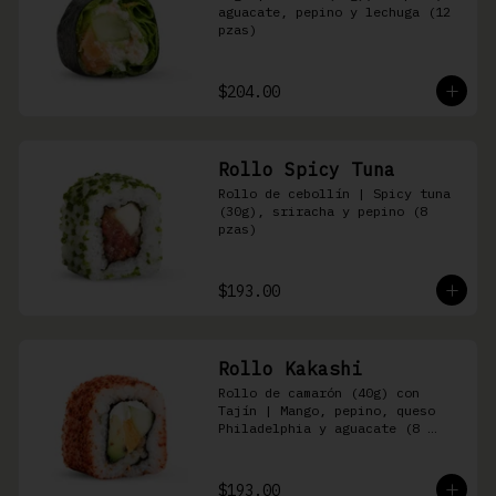
aguacate, pepino y lechuga (12 
pzas)
$204.00
Rollo Spicy Tuna
Rollo de cebollín | Spicy tuna 
(30g), sriracha y pepino (8 
pzas)
$193.00
Rollo Kakashi
Rollo de camarón (40g) con 
Tajín | Mango, pepino, queso 
Philadelphia y aguacate (8 
pzas)
$193.00