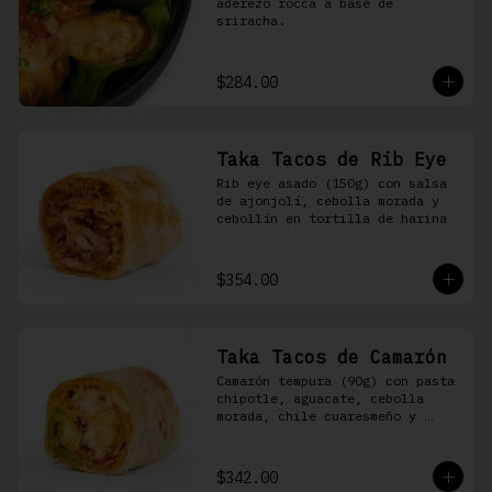
aderezo rocca a base de 
sriracha.
$284.00
Taka Tacos de Rib Eye
Rib eye asado (150g) con salsa 
de ajonjolí, cebolla morada y 
cebollín en tortilla de harina
$354.00
Taka Tacos de Camarón
Camarón tempura (90g) con pasta 
chipotle, aguacate, cebolla 
morada, chile cuaresmeño y 
masago en tortilla de harina
$342.00