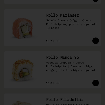
Rollo Mazinger
Salmón Fresco (40g) | Queso 
Philadelphia, pepino y aguacate 
(8 pzas)
$193.00
Rollo Nanda Yo
Verdura tempura y queso 
Philadelphia | Camarón (24g), 
cangrejo frito (14g) y aguacate 
(8 pzas)
$193.00
Rollo Filadelfia
Rollo de ajonjolí | Salmón 