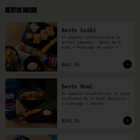
Bentos Moshi
Bento Sushi
El paquete perfecto para tu 
antojo japonés.  Sushi de 8 
pzas + Kushiage de queso + 
Yakimeshi a elegir + refresco
$461.00
Bento Bowl
Un paquete diseñado por ti para 
disfrutar de tu bowl favorito + 
1 kushiage + bebida
$298.00