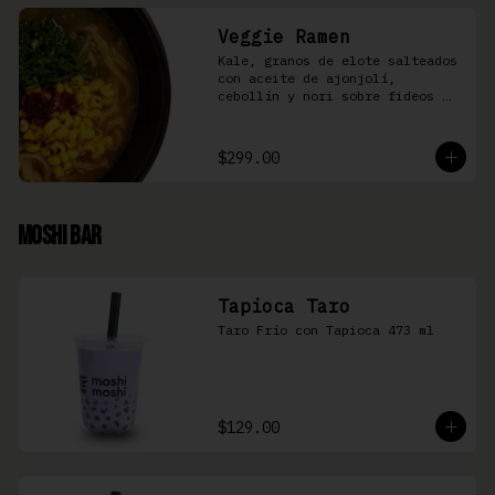
Veggie Ramen
Kale, granos de elote salteados 
con aceite de ajonjolí, 
cebollín y nori sobre fideos 
Ramen en caldo base miso y 
condimento de salsa de chiles
$299.00
Moshi Bar
Tapioca Taro
Taro Frío con Tapioca 473 ml
$129.00