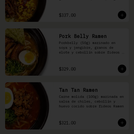
nori, aceite de ajonjolí y 
salsa spicy garlic en caldo de 
cerdo
$337.00
Pork Belly Ramen
Porkbelly (50g) marinado en 
soya y jengibre, granos de 
elote y cebollín sobre fideos 
Ramen en caldo base de cerdo y 
condimento de salsa de chiles
$329.00
Tan Tan Ramen
Carne molida (100g) marinada en 
salsa de chiles, cebollín y 
huevo cocido sobre fideos Ramen
$321.00