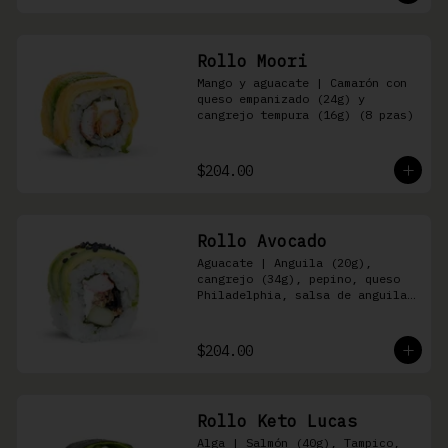
Rollo Moori
Mango y aguacate | Camarón con 
queso empanizado (24g) y 
cangrejo tempura (16g) (8 pzas)
$204.00
Rollo Avocado
Aguacate | Anguila (20g), 
cangrejo (34g), pepino, queso 
Philadelphia, salsa de anguila 
y ajonjolí negro (8 pzas)
$204.00
Rollo Keto Lucas
Alga | Salmón (40g), Tampico, 