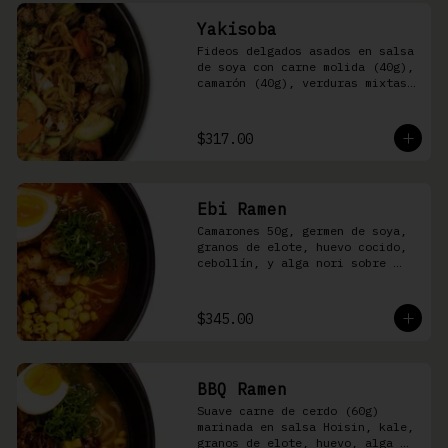
Yakisoba
Fideos delgados asados en salsa 
de soya con carne molida (40g), 
camarón (40g), verduras mixtas 
y aonori
$317.00
Ebi Ramen
Camarones 50g, germen de soya, 
granos de elote, huevo cocido, 
cebollín, y alga nori sobre 
fideos ramen en caldo picante 
de pescado
$345.00
BBQ Ramen
Suave carne de cerdo (60g) 
marinada en salsa Hoisin, kale, 
granos de elote, huevo, alga 