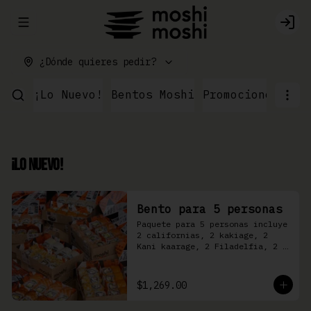
Abrir menu de navegación
Logi
¿Dónde quieres pedir?
¡Lo Nuevo!
Bentos Moshi
Promociones
Par
¡Lo Nuevo!
Bento para 5 personas
Paquete para 5 personas incluye 
2 californias, 2 kakiage, 2 
Kani kaarage, 2 Filadelfia, 2 
Mazinger, 2 Kakashi
$1,269.00