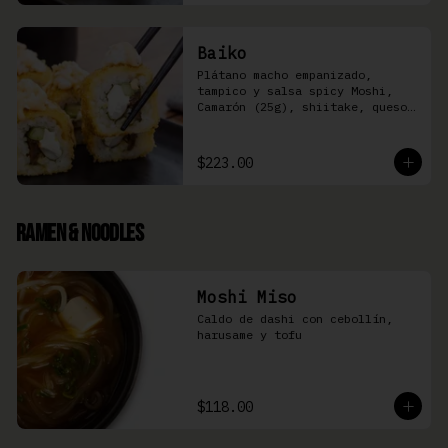
Baiko
Plátano macho empanizado, 
tampico y salsa spicy Moshi,  
Camarón (25g), shiitake, queso 
Philadelphia, y pepino (8 pzas)
$223.00
Ramen & Noodles
Moshi Miso
Caldo de dashi con cebollín, 
harusame y tofu
$118.00