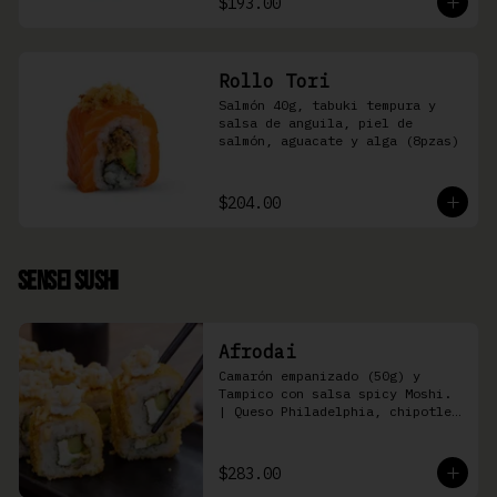
$193.00
Rollo Tori
Salmón 40g, tabuki tempura y 
salsa de anguila, piel de 
salmón, aguacate y alga (8pzas)
$204.00
Sensei Sushi
Afrodai
Camarón empanizado (50g) y  
Tampico con salsa spicy Moshi. 
| Queso Philadelphia, chipotle, 
pepino, aguacate (8 pzas)
$283.00