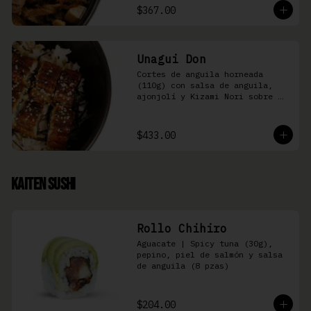
$367.00
Unagui Don
Cortes de anguila horneada 
(110g) con salsa de anguila, 
ajonjolí y Kizami Nori sobre 
arroz gohan
$433.00
Kaiten Sushi
Rollo Chihiro
Aguacate | Spicy tuna (30g), 
pepino, piel de salmón y salsa 
de anguila (8 pzas)
$204.00