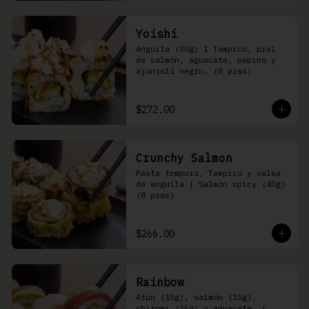
Yoishi
Anguila (30g) I Tampico, piel 
de salmón, aguacate, pepino y 
ajonjolí negro. (8 pzas)
$272.00
Crunchy Salmon
Pasta tempura, Tampico y salsa 
de anguila | Salmón spicy (40g) 
(8 pzas)
$266.00
Rainbow
Atún (15g), salmón (15g), 
shiromi (15g) y aguacate, | 