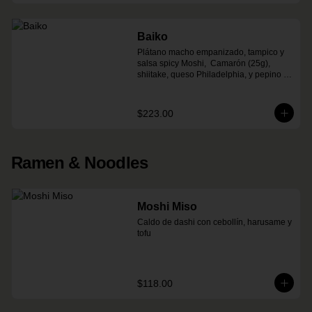
Baiko
Plátano macho empanizado, tampico y 
salsa spicy Moshi,  Camarón (25g), 
shiitake, queso Philadelphia, y pepino (8 
pzas)
$223.00
Ramen & Noodles
Moshi Miso
Caldo de dashi con cebollín, harusame y 
tofu
$118.00