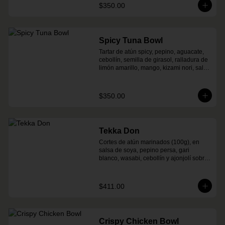
$350.00
Spicy Tuna Bowl
Tartar de atún spicy, pepino, aguacate, 
cebollín, semilla de girasol, ralladura de 
limón amarillo, mango, kizami nori, salsa 
spicy y arroz shari
$350.00
Tekka Don
Cortes de atún marinados (100g), en 
salsa de soya, pepino persa, gari 
blanco, wasabi, cebollín y ajonjolí sobre 
arroz shari.
$411.00
Crispy Chicken Bowl