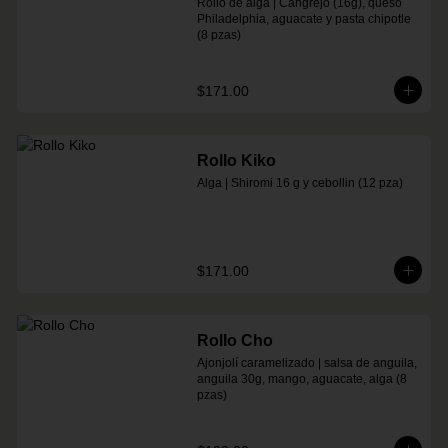
Rollo de alga | Cangrejo (16g), queso 
Philadelphia, aguacate y pasta chipotle 
(8 pzas)
$171.00
Rollo Kiko
Alga | Shiromi 16 g y cebollin (12 pza)
$171.00
Rollo Cho
Ajonjolí caramelizado | salsa de anguila, 
anguila 30g, mango, aguacate, alga (8 
pzas)