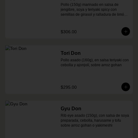
Pollo (150g) marinado en salsa de 
jengibre, soya y teriyaki spicy con 
semillas de girasol y ralladura de limón 
amarillo sobre arroz integral
$306.00
Tori Don
Pollo asado (160g), en salsa teriyaki con 
cebolla y ajonjolí, sobre arroz gohan
$295.00
Gyu Don
Rib eye asado (150g), con salsa de soya 
preparada, cebolla, harusame y tofu 
sobre arroz gohan o yakimeshi