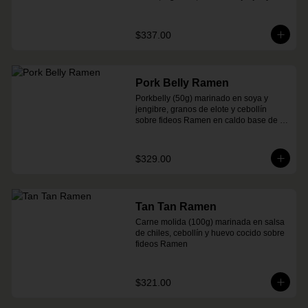
salsa spicy garlic en caldo de cerdo
$337.00
Pork Belly Ramen
Porkbelly (50g) marinado en soya y 
jengibre, granos de elote y cebollín 
sobre fideos Ramen en caldo base de 
cerdo y condimento de salsa de chiles
$329.00
Tan Tan Ramen
Carne molida (100g) marinada en salsa 
de chiles, cebollín y huevo cocido sobre 
fideos Ramen
$321.00