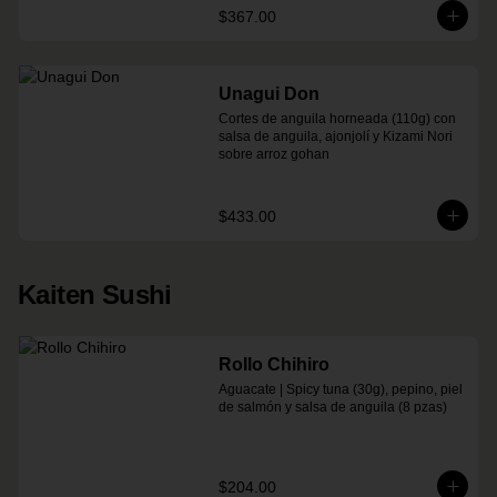
$367.00
Unagui Don
Cortes de anguila horneada (110g) con 
salsa de anguila, ajonjolí y Kizami Nori 
sobre arroz gohan
$433.00
Kaiten Sushi
Rollo Chihiro
Aguacate | Spicy tuna (30g), pepino, piel 
de salmón y salsa de anguila (8 pzas)
$204.00