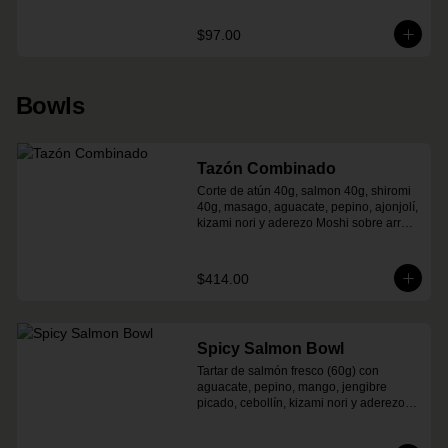
$97.00
Bowls
Tazón Combinado
Corte de atún 40g, salmon 40g, shiromi 
40g, masago, aguacate, pepino, ajonjolí, 
kizami nori y aderezo Moshi sobre arroz 
shari.
$414.00
Spicy Salmon Bowl
Tartar de salmón fresco (60g) con 
aguacate, pepino, mango, jengibre 
picado, cebollín, kizami nori y aderezo 
de aguachile Moshi sobre arroz shari