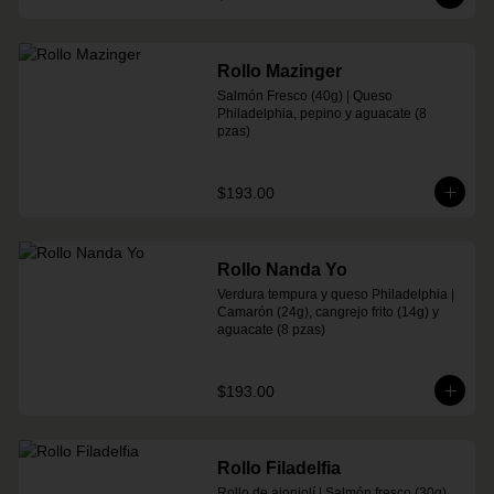
Rollo Mazinger
Salmón Fresco (40g) | Queso 
Philadelphia, pepino y aguacate (8 
pzas)
$193.00
Rollo Nanda Yo
Verdura tempura y queso Philadelphia | 
Camarón (24g), cangrejo frito (14g) y 
aguacate (8 pzas)
$193.00
Rollo Filadelfia
Rollo de ajonjolí | Salmón fresco (30g), 