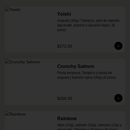
Yoishi
Anguila (30g) I Tampico, piel de salmón, 
aguacate, pepino y ajonjolí negro. (8 
pzas)
$272.00
Crunchy Salmon
Pasta tempura, Tampico y salsa de 
anguila | Salmón spicy (40g) (8 pzas)
$266.00
Rainbow
Atún (15g), salmón (15g), shiromi (15g) y 
aguacate, | Pepino y Tampico (8 pzas)