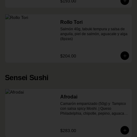
$193.00
Rollo Tori
Salmón 40g, tabuki tempura y salsa de 
anguila, piel de salmón, aguacate y alga 
(8pzas)
$204.00
Sensei Sushi
Afrodai
Camarón empanizado (50g) y  Tampico 
con salsa spicy Moshi. | Queso 
Philadelphia, chipotle, pepino, aguacate 
(8 pzas)
$283.00