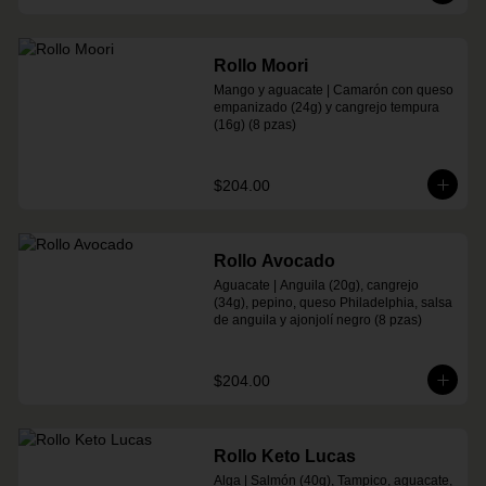
Rollo Moori
Mango y aguacate | Camarón con queso 
empanizado (24g) y cangrejo tempura 
(16g) (8 pzas)
$204.00
Rollo Avocado
Aguacate | Anguila (20g), cangrejo 
(34g), pepino, queso Philadelphia, salsa 
de anguila y ajonjolí negro (8 pzas)
$204.00
Rollo Keto Lucas
Alga | Salmón (40g), Tampico, aguacate, 