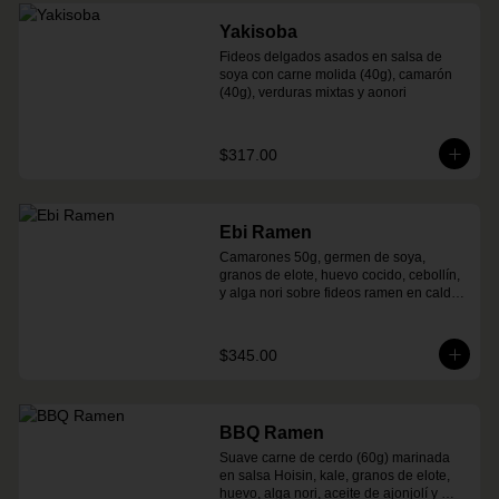
Yakisoba
Fideos delgados asados en salsa de 
soya con carne molida (40g), camarón 
(40g), verduras mixtas y aonori
$317.00
Ebi Ramen
Camarones 50g, germen de soya, 
granos de elote, huevo cocido, cebollín, 
y alga nori sobre fideos ramen en caldo 
picante de pescado
$345.00
BBQ Ramen
Suave carne de cerdo (60g) marinada 
en salsa Hoisin, kale, granos de elote, 
huevo, alga nori, aceite de ajonjolí y 