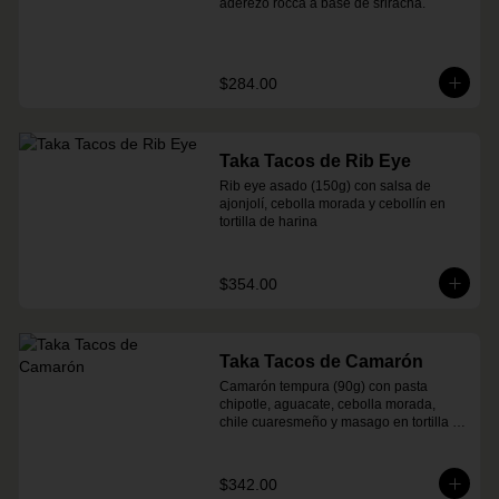
aderezo rocca a base de sriracha.
$284.00
Taka Tacos de Rib Eye
Rib eye asado (150g) con salsa de 
ajonjolí, cebolla morada y cebollín en 
tortilla de harina
$354.00
Taka Tacos de Camarón
Camarón tempura (90g) con pasta 
chipotle, aguacate, cebolla morada, 
chile cuaresmeño y masago en tortilla 
de harina
$342.00