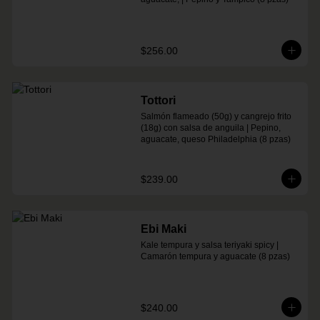
$256.00
Tottori
Salmón flameado (50g) y cangrejo frito 
(18g) con salsa de anguila | Pepino, 
aguacate, queso Philadelphia (8 pzas)
$239.00
Ebi Maki
Kale tempura y salsa teriyaki spicy | 
Camarón tempura y aguacate (8 pzas)
$240.00