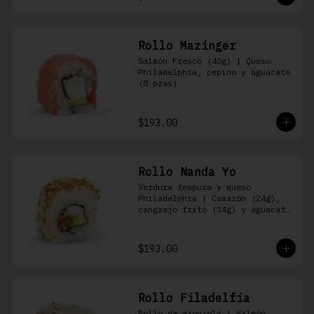
Rollo Mazinger
Salmón Fresco (40g) | Queso 
Philadelphia, pepino y aguacate 
(8 pzas)
$193.00
Rollo Nanda Yo
Verdura tempura y queso 
Philadelphia | Camarón (24g), 
cangrejo frito (14g) y aguacate 
(8 pzas)
$193.00
Rollo Filadelfia
Rollo de ajonjolí | Salmón 