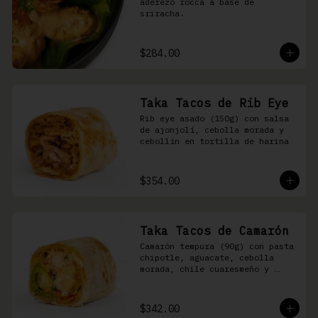
aderezo rocca a base de 
sriracha.
$284.00
Taka Tacos de Rib Eye
Rib eye asado (150g) con salsa 
de ajonjolí, cebolla morada y 
cebollín en tortilla de harina
$354.00
Taka Tacos de Camarón
Camarón tempura (90g) con pasta 
chipotle, aguacate, cebolla 
morada, chile cuaresmeño y 
masago en tortilla de harina
$342.00