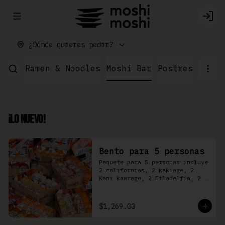
Abrir menu de navegación
Logi
¿Dónde quieres pedir?
ushi
Ramen & Noodles
Moshi Bar
Postres
¡Lo Nuevo!
Bento para 5 personas
Paquete para 5 personas incluye 
2 californias, 2 kakiage, 2 
Kani kaarage, 2 Filadelfia, 2 
Mazinger, 2 Kakashi
$1,269.00