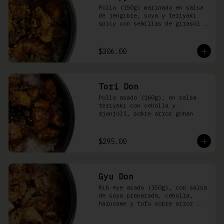
Pollo (150g) marinado en salsa 
de jengibre, soya y teriyaki 
spicy con semillas de girasol y 
ralladura de limón amarillo 
sobre arroz integral
$306.00
Tori Don
Pollo asado (160g), en salsa 
teriyaki con cebolla y 
ajonjolí, sobre arroz gohan
$295.00
Gyu Don
Rib eye asado (150g), con salsa 
de soya preparada, cebolla, 
harusame y tofu sobre arroz 
gohan o yakimeshi