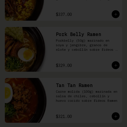
nori, aceite de ajonjolí y 
salsa spicy garlic en caldo de 
cerdo
$337.00
Pork Belly Ramen
Porkbelly (50g) marinado en 
soya y jengibre, granos de 
elote y cebollín sobre fideos 
Ramen en caldo base de cerdo y 
condimento de salsa de chiles
$329.00
Tan Tan Ramen
Carne molida (100g) marinada en 
salsa de chiles, cebollín y 
huevo cocido sobre fideos Ramen
$321.00