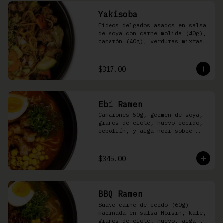
Yakisoba
Fideos delgados asados en salsa 
de soya con carne molida (40g), 
camarón (40g), verduras mixtas 
y aonori
$317.00
Ebi Ramen
Camarones 50g, germen de soya, 
granos de elote, huevo cocido, 
cebollín, y alga nori sobre 
fideos ramen en caldo picante 
de pescado
$345.00
BBQ Ramen
Suave carne de cerdo (60g) 
marinada en salsa Hoisin, kale, 
granos de elote, huevo, alga 