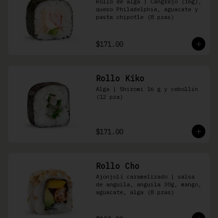
Rollo de alga | Cangrejo (16g), 
queso Philadelphia, aguacate y 
pasta chipotle (8 pzas)
$171.00
Rollo Kiko
Alga | Shiromi 16 g y cebollin 
(12 pza)
$171.00
Rollo Cho
Ajonjolí caramelizado | salsa 
de anguila, anguila 30g, mango, 
aguacate, alga (8 pzas)