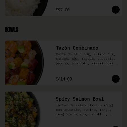
$97.00
Bowls
Tazón Combinado
Corte de atún 40g, salmon 40g, 
shiromi 40g, masago, aguacate, 
pepino, ajonjolí, kizami nori y 
aderezo Moshi sobre arroz 
shari.
$414.00
Spicy Salmon Bowl
Tartar de salmón fresco (60g) 
con aguacate, pepino, mango, 
jengibre picado, cebollín, 
kizami nori y aderezo de 
aguachile Moshi sobre arroz 