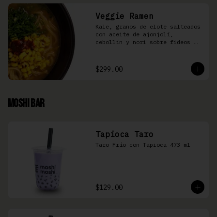
Veggie Ramen
Kale, granos de elote salteados 
con aceite de ajonjolí, 
cebollín y nori sobre fideos 
Ramen en caldo base miso y 
condimento de salsa de chiles
$299.00
Moshi Bar
Tapioca Taro
Taro Frío con Tapioca 473 ml
$129.00