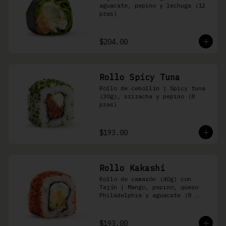
aguacate, pepino y lechuga (12 
pzas)
$204.00
Rollo Spicy Tuna
Rollo de cebollín | Spicy tuna 
(30g), sriracha y pepino (8 
pzas)
$193.00
Rollo Kakashi
Rollo de camarón (40g) con 
Tajín | Mango, pepino, queso 
Philadelphia y aguacate (8 
pzas)
$193.00