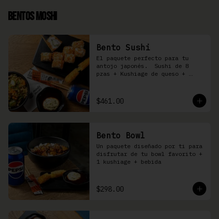
Bentos Moshi
Bento Sushi
El paquete perfecto para tu 
antojo japonés.  Sushi de 8 
pzas + Kushiage de queso + 
Yakimeshi a elegir + refresco
$461.00
Bento Bowl
Un paquete diseñado por ti para 
disfrutar de tu bowl favorito + 
1 kushiage + bebida
$298.00