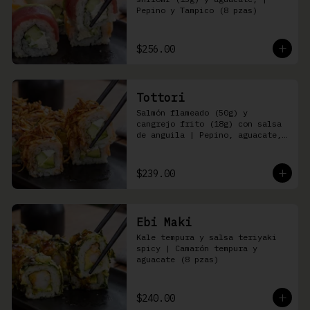
Pepino y Tampico (8 pzas)
$256.00
Tottori
Salmón flameado (50g) y 
cangrejo frito (18g) con salsa 
de anguila | Pepino, aguacate, 
queso Philadelphia (8 pzas)
$239.00
Ebi Maki
Kale tempura y salsa teriyaki 
spicy | Camarón tempura y 
aguacate (8 pzas)
$240.00