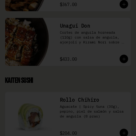
$367.00
Unagui Don
Cortes de anguila horneada 
(110g) con salsa de anguila, 
ajonjolí y Kizami Nori sobre 
arroz gohan
$433.00
Kaiten Sushi
Rollo Chihiro
Aguacate | Spicy tuna (30g), 
pepino, piel de salmón y salsa 
de anguila (8 pzas)
$204.00