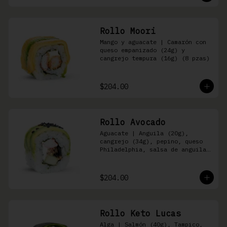
Rollo Moori
Mango y aguacate | Camarón con 
queso empanizado (24g) y 
cangrejo tempura (16g) (8 pzas)
$204.00
Rollo Avocado
Aguacate | Anguila (20g), 
cangrejo (34g), pepino, queso 
Philadelphia, salsa de anguila 
y ajonjolí negro (8 pzas)
$204.00
Rollo Keto Lucas
Alga | Salmón (40g), Tampico, 