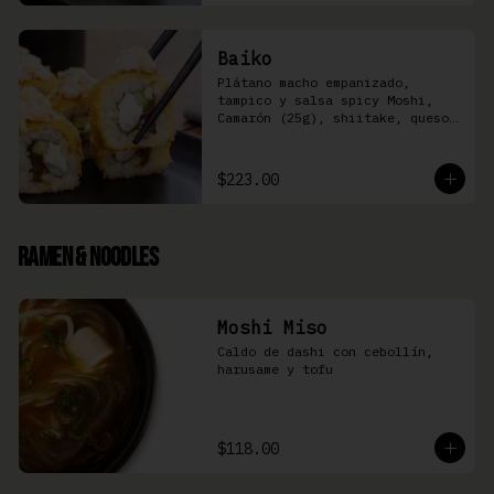
Baiko
Plátano macho empanizado, 
tampico y salsa spicy Moshi,  
Camarón (25g), shiitake, queso 
Philadelphia, y pepino (8 pzas)
$223.00
Ramen & Noodles
Moshi Miso
Caldo de dashi con cebollín, 
harusame y tofu
$118.00