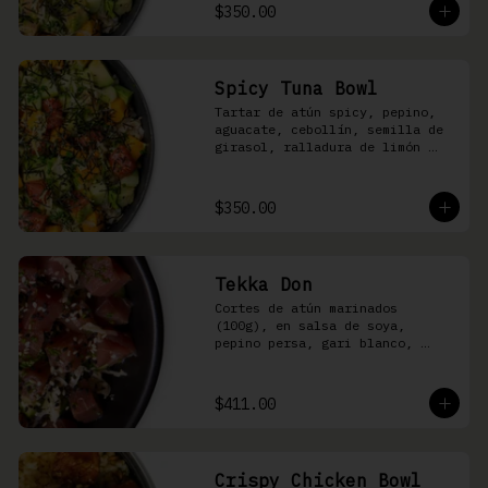
shari
$350.00
Spicy Tuna Bowl
Tartar de atún spicy, pepino, 
aguacate, cebollín, semilla de 
girasol, ralladura de limón 
amarillo, mango, kizami nori, 
salsa spicy y arroz shari
$350.00
Tekka Don
Cortes de atún marinados 
(100g), en salsa de soya, 
pepino persa, gari blanco, 
wasabi, cebollín y ajonjolí 
sobre arroz shari.
$411.00
Crispy Chicken Bowl