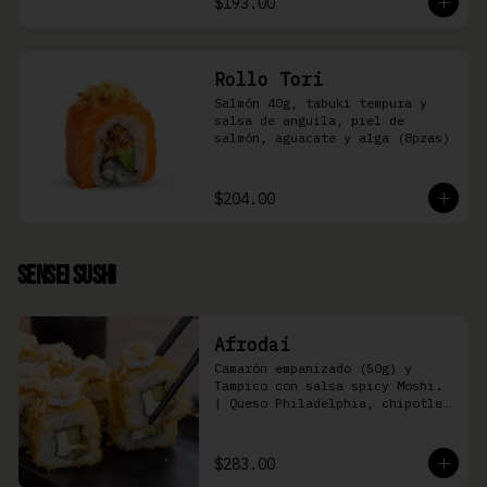
$193.00
Rollo Tori
Salmón 40g, tabuki tempura y 
salsa de anguila, piel de 
salmón, aguacate y alga (8pzas)
$204.00
Sensei Sushi
Afrodai
Camarón empanizado (50g) y  
Tampico con salsa spicy Moshi. 
| Queso Philadelphia, chipotle, 
pepino, aguacate (8 pzas)
$283.00