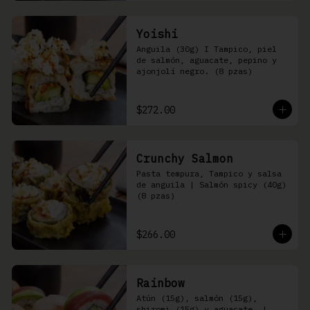
Yoishi
Anguila (30g) I Tampico, piel 
de salmón, aguacate, pepino y 
ajonjolí negro. (8 pzas)
$272.00
Crunchy Salmon
Pasta tempura, Tampico y salsa 
de anguila | Salmón spicy (40g) 
(8 pzas)
$266.00
Rainbow
Atún (15g), salmón (15g), 
shiromi (15g) y aguacate, | 