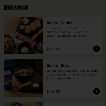
Bentos Moshi
Bento Sushi
El paquete perfecto para tu 
antojo japonés.  Sushi de 8 
pzas + Kushiage de queso + 
Yakimeshi a elegir + refresco
$461.00
Bento Bowl
Un paquete diseñado por ti para 
disfrutar de tu bowl favorito + 
1 kushiage + bebida
$298.00