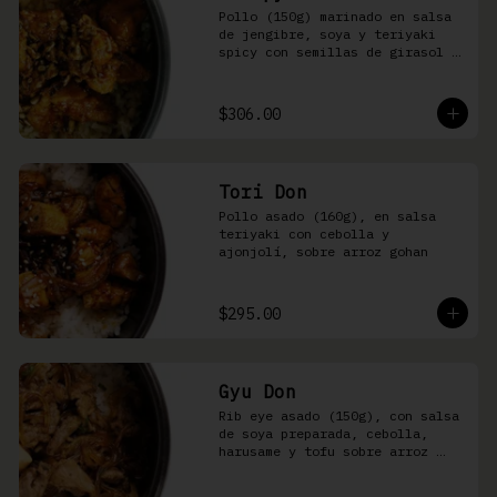
Pollo (150g) marinado en salsa 
de jengibre, soya y teriyaki 
spicy con semillas de girasol y 
ralladura de limón amarillo 
sobre arroz integral
$306.00
Tori Don
Pollo asado (160g), en salsa 
teriyaki con cebolla y 
ajonjolí, sobre arroz gohan
$295.00
Gyu Don
Rib eye asado (150g), con salsa 
de soya preparada, cebolla, 
harusame y tofu sobre arroz 
gohan o yakimeshi