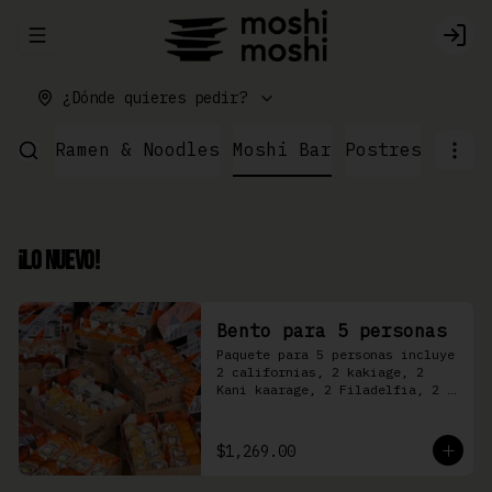
Abrir menu de navegación
Logi
¿Dónde quieres pedir?
ushi
Ramen & Noodles
Moshi Bar
Postres
¡Lo Nuevo!
Bento para 5 personas
Paquete para 5 personas incluye 
2 californias, 2 kakiage, 2 
Kani kaarage, 2 Filadelfia, 2 
Mazinger, 2 Kakashi
$1,269.00