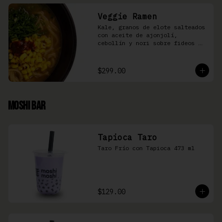
Veggie Ramen
Kale, granos de elote salteados 
con aceite de ajonjolí, 
cebollín y nori sobre fideos 
Ramen en caldo base miso y 
condimento de salsa de chiles
$299.00
Moshi Bar
Tapioca Taro
Taro Frío con Tapioca 473 ml
$129.00