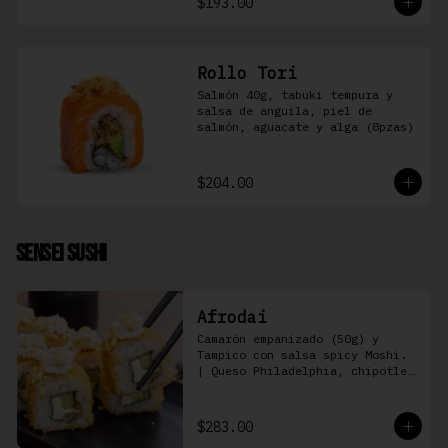
$193.00
Rollo Tori
Salmón 40g, tabuki tempura y 
salsa de anguila, piel de 
salmón, aguacate y alga (8pzas)
$204.00
Sensei Sushi
Afrodai
Camarón empanizado (50g) y  
Tampico con salsa spicy Moshi. 
| Queso Philadelphia, chipotle, 
pepino, aguacate (8 pzas)
$283.00