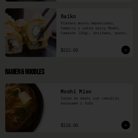
Baiko
Plátano macho empanizado, 
tampico y salsa spicy Moshi,  
Camarón (25g), shiitake, queso 
Philadelphia, y pepino (8 pzas)
$223.00
Ramen & Noodles
Moshi Miso
Caldo de dashi con cebollín, 
harusame y tofu
$118.00