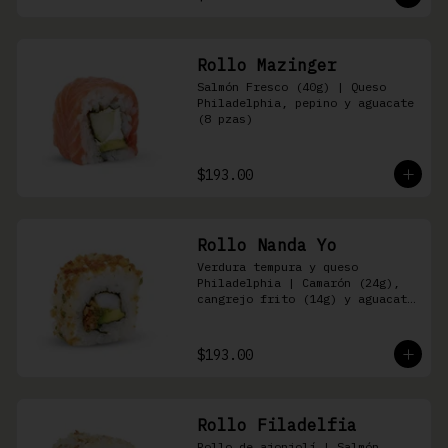
Rollo Mazinger
Salmón Fresco (40g) | Queso 
Philadelphia, pepino y aguacate 
(8 pzas)
$193.00
Rollo Nanda Yo
Verdura tempura y queso 
Philadelphia | Camarón (24g), 
cangrejo frito (14g) y aguacate 
(8 pzas)
$193.00
Rollo Filadelfia
Rollo de ajonjolí | Salmón 