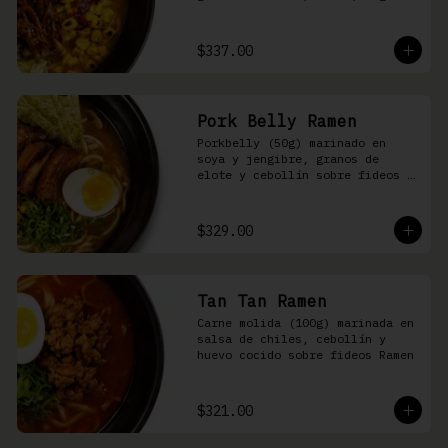
nori, aceite de ajonjolí y 
salsa spicy garlic en caldo de 
cerdo
$337.00
Pork Belly Ramen
Porkbelly (50g) marinado en 
soya y jengibre, granos de 
elote y cebollín sobre fideos 
Ramen en caldo base de cerdo y 
condimento de salsa de chiles
$329.00
Tan Tan Ramen
Carne molida (100g) marinada en 
salsa de chiles, cebollín y 
huevo cocido sobre fideos Ramen
$321.00