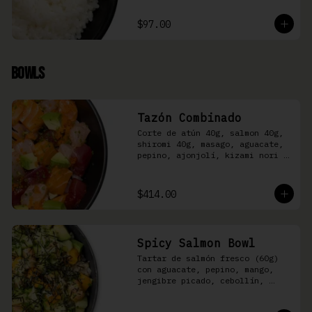
$97.00
Bowls
Tazón Combinado
Corte de atún 40g, salmon 40g, 
shiromi 40g, masago, aguacate, 
pepino, ajonjolí, kizami nori y 
aderezo Moshi sobre arroz 
shari.
$414.00
Spicy Salmon Bowl
Tartar de salmón fresco (60g) 
con aguacate, pepino, mango, 
jengibre picado, cebollín, 
kizami nori y aderezo de 
aguachile Moshi sobre arroz 