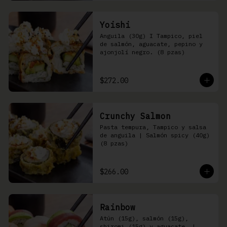
Yoishi
Anguila (30g) I Tampico, piel 
de salmón, aguacate, pepino y 
ajonjolí negro. (8 pzas)
$272.00
Crunchy Salmon
Pasta tempura, Tampico y salsa 
de anguila | Salmón spicy (40g) 
(8 pzas)
$266.00
Rainbow
Atún (15g), salmón (15g), 
shiromi (15g) y aguacate, | 