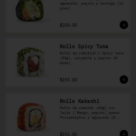
aguacate, pepino y lechuga (12 
pzas)
$204.00
Rollo Spicy Tuna
Rollo de cebollín | Spicy tuna 
(30g), sriracha y pepino (8 
pzas)
$193.00
Rollo Kakashi
Rollo de camarón (40g) con 
Tajín | Mango, pepino, queso 
Philadelphia y aguacate (8 
pzas)
$193.00