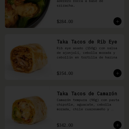
aderezo rocca a base de 
sriracha.
$284.00
Taka Tacos de Rib Eye
Rib eye asado (150g) con salsa 
de ajonjolí, cebolla morada y 
cebollín en tortilla de harina
$354.00
Taka Tacos de Camarón
Camarón tempura (90g) con pasta 
chipotle, aguacate, cebolla 
morada, chile cuaresmeño y 
masago en tortilla de harina
$342.00