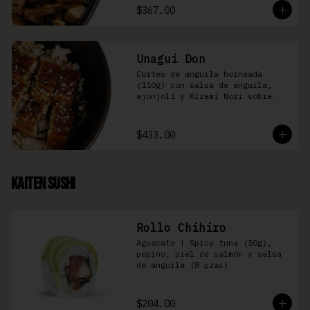
$367.00
Unagui Don
Cortes de anguila horneada 
(110g) con salsa de anguila, 
ajonjolí y Kizami Nori sobre 
arroz gohan
$433.00
Kaiten Sushi
Rollo Chihiro
Aguacate | Spicy tuna (30g), 
pepino, piel de salmón y salsa 
de anguila (8 pzas)
$204.00