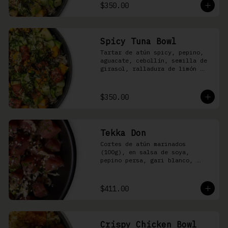
shari
$350.00
Spicy Tuna Bowl
Tartar de atún spicy, pepino, 
aguacate, cebollín, semilla de 
girasol, ralladura de limón 
amarillo, mango, kizami nori, 
salsa spicy y arroz shari
$350.00
Tekka Don
Cortes de atún marinados 
(100g), en salsa de soya, 
pepino persa, gari blanco, 
wasabi, cebollín y ajonjolí 
sobre arroz shari.
$411.00
Crispy Chicken Bowl