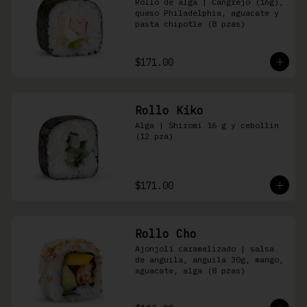
Rollo de alga | Cangrejo (16g), 
queso Philadelphia, aguacate y 
pasta chipotle (8 pzas)
$171.00
Rollo Kiko
Alga | Shiromi 16 g y cebollin 
(12 pza)
$171.00
Rollo Cho
Ajonjolí caramelizado | salsa 
de anguila, anguila 30g, mango, 
aguacate, alga (8 pzas)