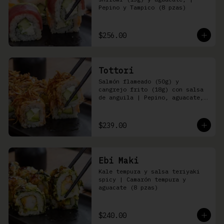
Pepino y Tampico (8 pzas)
$256.00
Tottori
Salmón flameado (50g) y 
cangrejo frito (18g) con salsa 
de anguila | Pepino, aguacate, 
queso Philadelphia (8 pzas)
$239.00
Ebi Maki
Kale tempura y salsa teriyaki 
spicy | Camarón tempura y 
aguacate (8 pzas)
$240.00