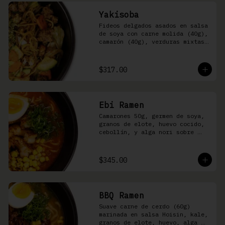
Yakisoba
Fideos delgados asados en salsa 
de soya con carne molida (40g), 
camarón (40g), verduras mixtas 
y aonori
$317.00
Ebi Ramen
Camarones 50g, germen de soya, 
granos de elote, huevo cocido, 
cebollín, y alga nori sobre 
fideos ramen en caldo picante 
de pescado
$345.00
BBQ Ramen
Suave carne de cerdo (60g) 
marinada en salsa Hoisin, kale, 
granos de elote, huevo, alga 