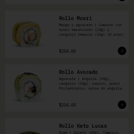
Rollo Moori
Mango y aguacate | Camarón con 
queso empanizado (24g) y 
cangrejo tempura (16g) (8 pzas)
$204.00
Rollo Avocado
Aguacate | Anguila (20g), 
cangrejo (34g), pepino, queso 
Philadelphia, salsa de anguila 
y ajonjolí negro (8 pzas)
$204.00
Rollo Keto Lucas
Alga | Salmón (40g), Tampico, 