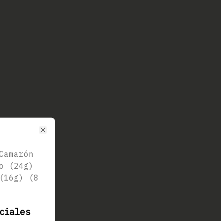
Close
Camarón
o (24g)
(16g) (8
ciales