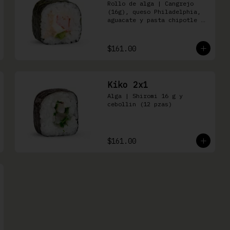
Rollo de alga | Cangrejo 
(16g), queso Philadelphia, 
aguacate y pasta chipotle 
(16 pzas)
$161.00
Kiko 2x1
Alga | Shiromi 16 g y 
cebollin (12 pzas)
$161.00