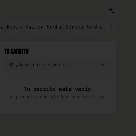
Login
i
Bowls
Kaiten Sushi
Sensei Sushi
Ramen & No
Tu Carrito
¿Dónde quieres pedir?
Tu carrito esta vacío
Los productos que agregues aparecerán aquí