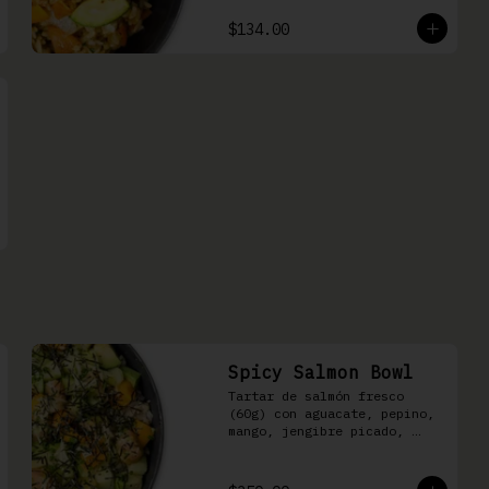
$134.00
Spicy Salmon Bowl
Tartar de salmón fresco 
(60g) con aguacate, pepino, 
mango, jengibre picado, 
cebollín, kizami nori y 
aderezo de aguachile Moshi 
sobre arroz shari