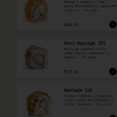
Masago | Cangrejo (16g), 
queso Philadelphia, aguacate 
y pepino. (16 pzas)
$161.00
Kani Kaarage 2X1
Rollo de cangrejo frito 
(30g) pepino, aguacate y 
tampico. (16 pzas)
$172.00
Kakiage 2x1
Verdura tempura | Cangrejo 
(16g), queso Philadelphia y 
chiles toreados. (16 pzas)