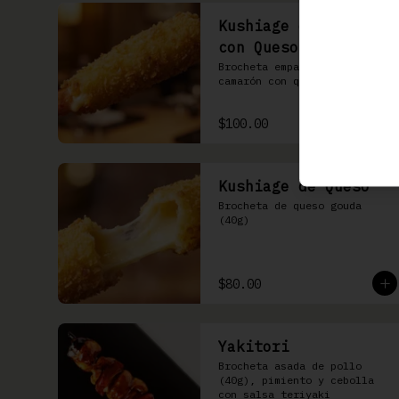
Kushiage de Camarón
con Queso
Brocheta empanizada de 
camarón con queso gouda
$100.00
Kushiage de Queso
Brocheta de queso gouda 
(40g)
$80.00
Yakitori
Brocheta asada de pollo 
(40g), pimiento y cebolla 
con salsa teriyaki