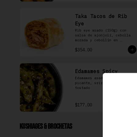
Taka Tacos de Rib
Eye
Rib eye asado (150g) con 
salsa de ajonjolí, cebolla 
morada y cebollín en 
tortilla de harina
$354.00
Edamames Spicy
Edamames asados, soya 
picante, sriracha & ajonjolí 
tostado
$177.00
Kushiages & Brochetas