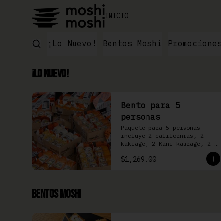
INICIO
¡Lo Nuevo!
Bentos Moshi
Promocione
¡Lo Nuevo!
Bento para 5
personas
Paquete para 5 personas 
incluye 2 californias, 2 
kakiage, 2 Kani kaarage, 2 
Filadelfia, 2 Mazinger, 2 
$1,269.00
Kakashi
Bentos Moshi