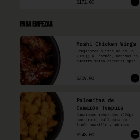
$172.00
Para Empezar
Moshi Chicken Wings
Crujientes alitas de pollo 
(370g) al carbón, bañadas en 
nuestra salsa especial spicy 
teriyaki
$309.00
Palomitas de
Camarón Tempura
Camarones rebozados (120g) 
con arare, ralladura de 
limón amarillo y aderezo 
Moshi
$248.00