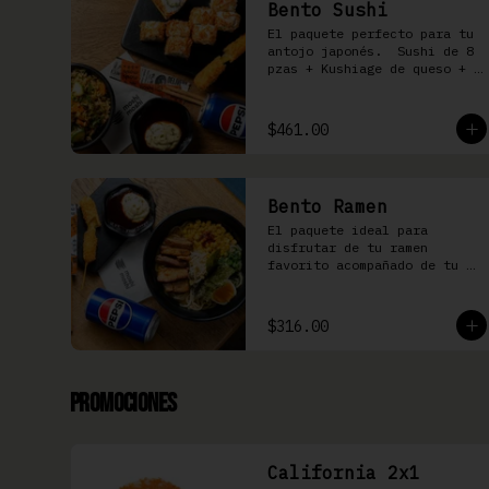
Bento Sushi
El paquete perfecto para tu 
antojo japonés.  Sushi de 8 
pzas + Kushiage de queso + 
Yakimeshi a elegir + 
refresco
$461.00
Bento Ramen
El paquete ideal para 
disfrutar de tu ramen 
favorito acompañado de tu 
kushiage favorita + bebida
$316.00
Promociones
California 2x1