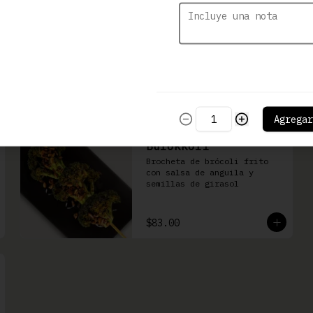
Kushiage de Plátano
con Queso
Brocheta de plátano con 
queso Philadelphia
$86.00
Agregar
Burokkori
Brocheta de brócoli frito 
con salsa de anguila y 
semillas de girasol
$83.00