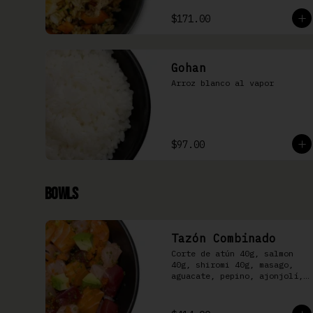
$171.00
Gohan
Arroz blanco al vapor
$97.00
Bowls
Tazón Combinado
Corte de atún 40g, salmon 
40g, shiromi 40g, masago, 
aguacate, pepino, ajonjolí, 
kizami nori y aderezo Moshi 
sobre arroz shari.