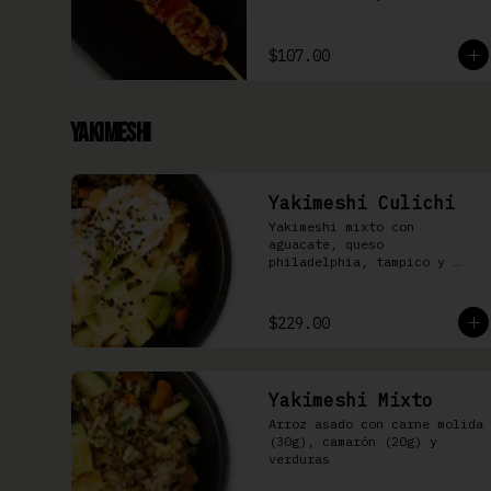
$107.00
Yakimeshi
Yakimeshi Culichi
Yakimeshi mixto con 
aguacate, queso 
philadelphia, tampico y 
mayonesa chipotle
$229.00
Yakimeshi Mixto
Arroz asado con carne molida 
(30g), camarón (20g) y 
verduras